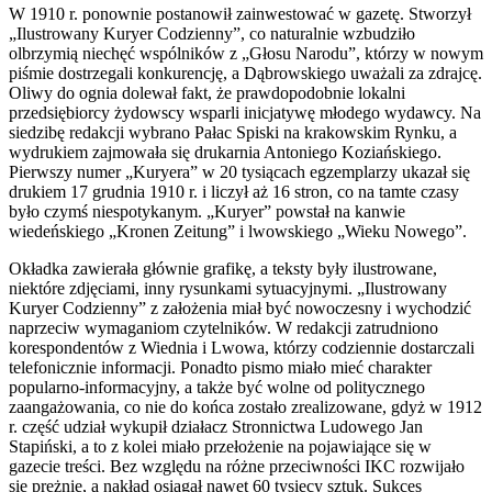
W 1910 r. ponownie postanowił zainwestować w gazetę. Stworzył
„Ilustrowany Kuryer Codzienny”, co naturalnie wzbudziło
olbrzymią niechęć wspólników z „Głosu Narodu”, którzy w nowym
piśmie dostrzegali konkurencję, a Dąbrowskiego uważali za zdrajcę.
Oliwy do ognia dolewał fakt, że prawdopodobnie lokalni
przedsiębiorcy żydowscy wsparli inicjatywę młodego wydawcy. Na
siedzibę redakcji wybrano Pałac Spiski na krakowskim Rynku, a
wydrukiem zajmowała się drukarnia Antoniego Koziańskiego.
Pierwszy numer „Kuryera” w 20 tysiącach egzemplarzy ukazał się
drukiem 17 grudnia 1910 r. i liczył aż 16 stron, co na tamte czasy
było czymś niespotykanym. „Kuryer” powstał na kanwie
wiedeńskiego „Kronen Zeitung” i lwowskiego „Wieku Nowego”.
Okładka zawierała głównie grafikę, a teksty były ilustrowane,
niektóre zdjęciami, inny rysunkami sytuacyjnymi. „Ilustrowany
Kuryer Codzienny” z założenia miał być nowoczesny i wychodzić
naprzeciw wymaganiom czytelników. W redakcji zatrudniono
korespondentów z Wiednia i Lwowa, którzy codziennie dostarczali
telefonicznie informacji. Ponadto pismo miało mieć charakter
popularno-informacyjny, a także być wolne od politycznego
zaangażowania, co nie do końca zostało zrealizowane, gdyż w 1912
r. część udział wykupił działacz Stronnictwa Ludowego Jan
Stapiński, a to z kolei miało przełożenie na pojawiające się w
gazecie treści. Bez względu na różne przeciwności IKC rozwijało
się prężnie, a nakład osiągał nawet 60 tysięcy sztuk. Sukces