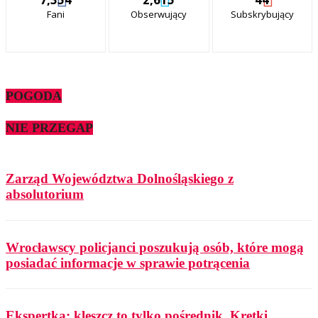
Fani
Obserwujący
Subskrybujący
POGODA
NIE PRZEGAP
Zarząd Województwa Dolnośląskiego z
absolutorium
Wrocławscy policjanci poszukują osób, które mogą
posiadać informacje w sprawie potrącenia
Ekspertka: kleszcz to tylko pośrednik. Krętki