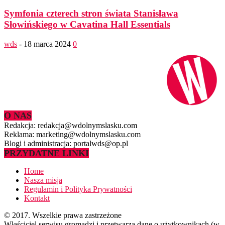
Symfonia czterech stron świata Stanisława
Słowińskiego w Cavatina Hall Essentials
wds
-
18 marca 2024
0
O NAS
Redakcja: redakcja@wdolnymslasku.com
Reklama: marketing@wdolnymslasku.com
Blogi i administracja: portalwds@op.pl
PRZYDATNE LINKI
Home
Nasza misja
Regulamin i Polityka Prywatności
Kontakt
© 2017. Wszelkie prawa zastrzeżone
Właściciel serwisu gromadzi i przetwarza dane o użytkownikach (w