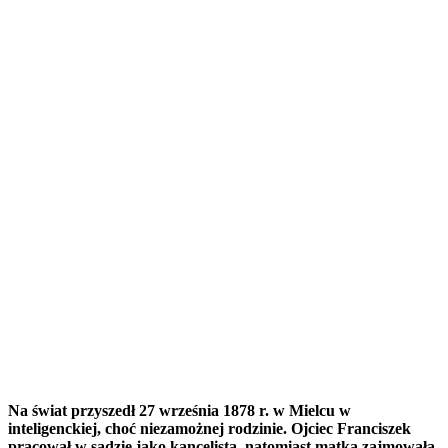
Na świat przyszedł 27 września 1878 r. w Mielcu w
inteligenckiej, choć niezamożnej rodzinie. Ojciec Franciszek
pracował w sądzie jako kancelista, natomiast matka zajmowała