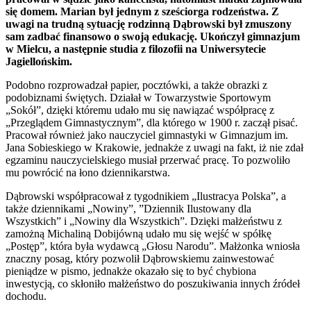
się domem. Marian był jednym z sześciorga rodzeństwa. Z
uwagi na trudną sytuację rodzinną Dąbrowski był zmuszony
sam zadbać finansowo o swoją edukację. Ukończył gimnazjum
w Mielcu, a następnie studia z filozofii na Uniwersytecie
Jagiellońskim.
Podobno rozprowadzał papier, pocztówki, a także obrazki z
podobiznami świętych. Działał w Towarzystwie Sportowym
„Sokół”, dzięki któremu udało mu się nawiązać współpracę z
„Przeglądem Gimnastycznym”, dla którego w 1900 r. zaczął pisać.
Pracował również jako nauczyciel gimnastyki w Gimnazjum im.
Jana Sobieskiego w Krakowie, jednakże z uwagi na fakt, iż nie zdał
egzaminu nauczycielskiego musiał przerwać pracę. To pozwoliło
mu powrócić na łono dziennikarstwa.
Dąbrowski współpracował z tygodnikiem „Ilustracya Polska”, a
także dziennikami „Nowiny”, ”Dziennik Ilustowany dla
Wszystkich” i „Nowiny dla Wszystkich”. Dzięki małżeństwu z
zamożną Michaliną Dobijówną udało mu się wejść w spółkę
„Postęp”, która była wydawcą „Głosu Narodu”. Małżonka wniosła
znaczny posag, który pozwolił Dąbrowskiemu zainwestować
pieniądze w pismo, jednakże okazało się to być chybiona
inwestycją, co skłoniło małżeństwo do poszukiwania innych źródeł
dochodu.