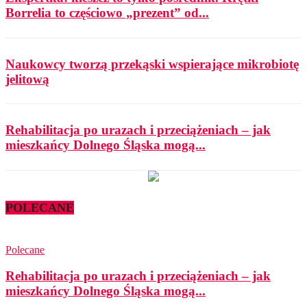
Borrelia to częściowo „prezent” od...
Naukowcy tworzą przekąski wspierające mikrobiotę
jelitową
Rehabilitacja po urazach i przeciążeniach – jak
mieszkańcy Dolnego Śląska mogą...
POLECANE
Polecane
Rehabilitacja po urazach i przeciążeniach – jak
mieszkańcy Dolnego Śląska mogą...