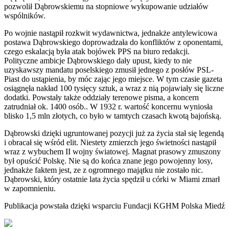
pozwolił Dąbrowskiemu na stopniowe wykupowanie udziałów
wspólników.
Po wojnie nastąpił rozkwit wydawnictwa, jednakże antylewicowa
postawa Dąbrowskiego doprowadzała do konfliktów z oponentami,
czego eskalacją była atak bojówek PPS na biuro redakcji.
Polityczne ambicje Dąbrowskiego dały upust, kiedy to nie
uzyskawszy mandatu poselskiego zmusił jednego z posłów PSL-
Piast do ustąpienia, by móc zając jego miejsce. W tym czasie gazeta
osiągnęła nakład 100 tysięcy sztuk, a wraz z nią pojawiały się liczne
dodatki. Powstały także oddziały terenowe pisma, a koncern
zatrudniał ok. 1400 osób.. W 1932 r. wartość koncernu wyniosła
blisko 1,5 mln złotych, co było w tamtych czasach kwotą bajońską.
Dąbrowski dzięki ugruntowanej pozycji już za życia stał się legendą
i obracał się wśród elit. Niestety zmierzch jego świetności nastąpił
wraz z wybuchem II wojny światowej. Magnat prasowy zmuszony
był opuścić Polskę. Nie są do końca znane jego powojenny losy,
jednakże faktem jest, ze z ogromnego majątku nie zostało nic.
Dąbrowski, który ostatnie lata życia spędził u córki w Miami zmarł
w zapomnieniu.
Publikacja powstała dzięki wsparciu Fundacji KGHM Polska Miedź