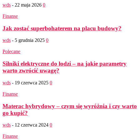
wds
-
22 maja 2026
0
Finanse
Jak zostać superbohaterem na placu budowy?
wds
-
5 grudnia 2025
0
Polecane
Silniki elektryczne do łodzi – na jakie parametry
warto zwrócić uwagę?
wds
-
19 czerwca 2025
0
Finanse
Materac hybrydowy – czym się wyróżnia i czy warto
go kupić?
wds
-
12 czerwca 2024
0
Finanse