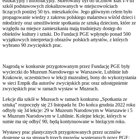
edukacyjny i informacyjny. Skierowany był do uczniów klas I-VIII
szkół podstawowych zlokalizowanych w miejscowościach
liczących poniżej 50 tys. mieszkańców. Jego głównym celem było
propagowanie wiedzy z zakresu polskiego malarstwa wśród dzieci i
młodzieży oraz umożliwienie spotkania ze sztuką dzieciom, które ze
względu na miejsce zamieszkania mają trudniejszy dostęp do
obiektów kultury i sztuki. Do Fundacji PGE wpłynęło ponad 500
wyjątkowych interpretacji obrazów polskich artystów, z których
wybrano 90 zwycięskich prac.
Nagrodą w konkursie przygotowanym przez Fundację PGE były
wycieczki do Muzeum Narodowego w Warszawie, Lublinie lub
Krakowie, uczestnictwo w lekcji muzealnej, bony do wykorzystania
w sieci Empik dla autorów zwycięskich prac oraz udostępnienie
zwycięskich prac w ramach wystaw w Muzeach.
Lekcje dla szkół w Muzeach w ramach konkursu „Spotkania ze
sztuką” rozpoczęły się 23 listopada br. Do końca grudnia 2022 roku
odbyły się 34 lekcje: 29 w Muzeum Narodowym w Warszawie i 5
w Muzeum Narodowym w Lublinie. Kolejne lekcje, których w
sumie ma się odbyć 90, będą kontynuowane w bieżącym roku.
Wystawy prac plastycznych przygotowanych przez uczniów
dostępne są na stronach trzech muzeów wspieranych przez PGE: