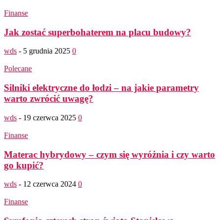
Finanse
Jak zostać superbohaterem na placu budowy?
wds
-
5 grudnia 2025
0
Polecane
Silniki elektryczne do łodzi – na jakie parametry
warto zwrócić uwagę?
wds
-
19 czerwca 2025
0
Finanse
Materac hybrydowy – czym się wyróżnia i czy warto
go kupić?
wds
-
12 czerwca 2024
0
Finanse