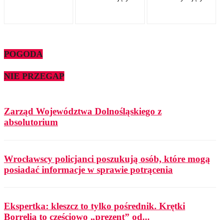
POGODA
NIE PRZEGAP
Zarząd Województwa Dolnośląskiego z
absolutorium
Wrocławscy policjanci poszukują osób, które mogą
posiadać informacje w sprawie potrącenia
Ekspertka: kleszcz to tylko pośrednik. Krętki
Borrelia to częściowo „prezent” od...