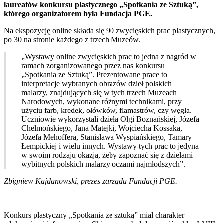
laureatów konkursu plastycznego „Spotkania ze Sztuką”,
którego organizatorem była Fundacja PGE.
Na ekspozycję online składa się 90 zwycięskich prac plastycznych,
po 30 na stronie każdego z trzech Muzeów.
„Wystawy online zwycięskich prac to jedna z nagród w
ramach zorganizowanego przez nas konkursu
„Spotkania ze Sztuką”. Prezentowane prace to
interpretacje wybranych obrazów dzieł polskich
malarzy, znajdujących się w tych trzech Muzeach
Narodowych, wykonane różnymi technikami, przy
użyciu farb, kredek, ołówków, flamastrów, czy węgla.
Uczniowie wykorzystali dzieła Olgi Boznańskiej, Józefa
Chełmońskiego, Jana Matejki, Wojciecha Kossaka,
Józefa Mehoffera, Stanisława Wyspiańskiego, Tamary
Łempickiej i wielu innych. Wystawy tych prac to jedyna
w swoim rodzaju okazja, żeby zapoznać się z dziełami
wybitnych polskich malarzy oczami najmłodszych”.
Zbigniew Kajdanowski, prezes zarządu Fundacji PGE.
Konkurs plastyczny „Spotkania ze sztuką” miał charakter