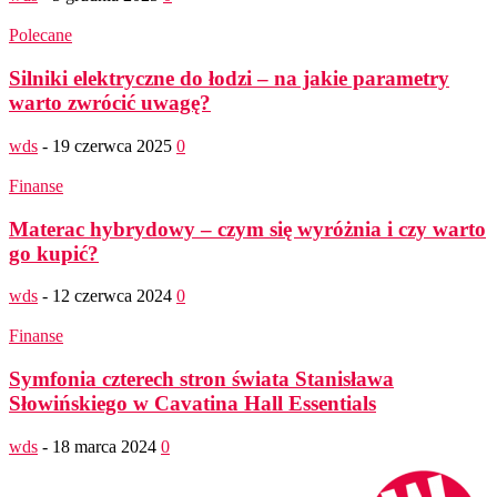
Polecane
Silniki elektryczne do łodzi – na jakie parametry
warto zwrócić uwagę?
wds
-
19 czerwca 2025
0
Finanse
Materac hybrydowy – czym się wyróżnia i czy warto
go kupić?
wds
-
12 czerwca 2024
0
Finanse
Symfonia czterech stron świata Stanisława
Słowińskiego w Cavatina Hall Essentials
wds
-
18 marca 2024
0