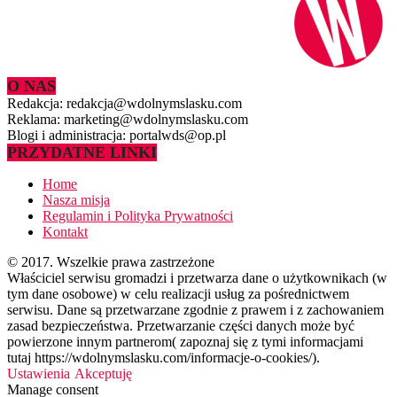
O NAS
Redakcja: redakcja@wdolnymslasku.com
Reklama: marketing@wdolnymslasku.com
Blogi i administracja: portalwds@op.pl
PRZYDATNE LINKI
Home
Nasza misja
Regulamin i Polityka Prywatności
Kontakt
© 2017. Wszelkie prawa zastrzeżone
Właściciel serwisu gromadzi i przetwarza dane o użytkownikach (w
tym dane osobowe) w celu realizacji usług za pośrednictwem
serwisu. Dane są przetwarzane zgodnie z prawem i z zachowaniem
zasad bezpieczeństwa. Przetwarzanie części danych może być
powierzone innym partnerom( zapoznaj się z tymi informacjami
tutaj https://wdolnymslasku.com/informacje-o-cookies/).
Ustawienia
Akceptuję
Manage consent