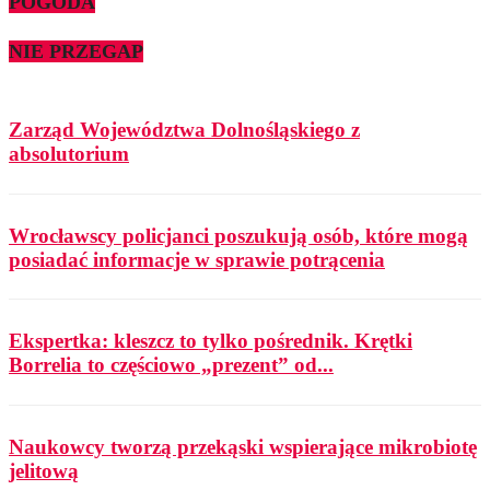
POGODA
NIE PRZEGAP
Zarząd Województwa Dolnośląskiego z
absolutorium
Wrocławscy policjanci poszukują osób, które mogą
posiadać informacje w sprawie potrącenia
Ekspertka: kleszcz to tylko pośrednik. Krętki
Borrelia to częściowo „prezent” od...
Naukowcy tworzą przekąski wspierające mikrobiotę
jelitową