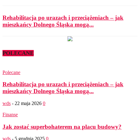
Rehabilitacja po urazach i przeciążeniach – jak
mieszkańcy Dolnego Śląska mogą...
POLECANE
Polecane
Rehabilitacja po urazach i przeciążeniach – jak
mieszkańcy Dolnego Śląska mogą...
wds
-
22 maja 2026
0
Finanse
Jak zostać superbohaterem na placu budowy?
wds
-
5 grudnia 2025
0