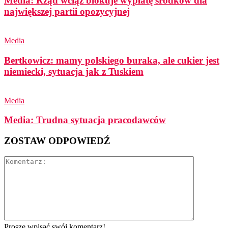
Media: Rząd wciąż blokuje wypłatę środków dla
największej partii opozycyjnej
Media
Bertkowicz: mamy polskiego buraka, ale cukier jest
niemiecki, sytuacja jak z Tuskiem
Media
Media: Trudna sytuacja pracodawców
ZOSTAW ODPOWIEDŹ
Proszę wpisać swój komentarz!