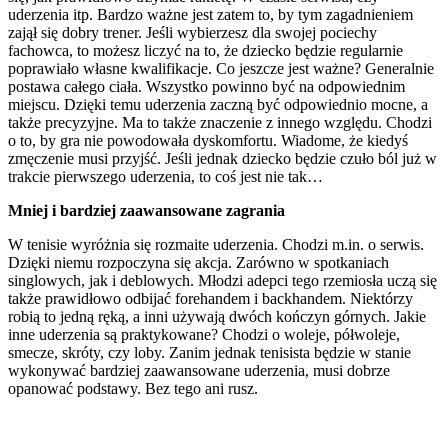
uderzenia itp. Bardzo ważne jest zatem to, by tym zagadnieniem
zajął się dobry trener. Jeśli wybierzesz dla swojej pociechy
fachowca, to możesz liczyć na to, że dziecko będzie regularnie
poprawiało własne kwalifikacje. Co jeszcze jest ważne? Generalnie
postawa całego ciała. Wszystko powinno być na odpowiednim
miejscu. Dzięki temu uderzenia zaczną być odpowiednio mocne, a
także precyzyjne. Ma to także znaczenie z innego względu. Chodzi
o to, by gra nie powodowała dyskomfortu. Wiadome, że kiedyś
zmęczenie musi przyjść. Jeśli jednak dziecko będzie czuło ból już w
trakcie pierwszego uderzenia, to coś jest nie tak…
Mniej i bardziej zaawansowane zagrania
W tenisie wyróżnia się rozmaite uderzenia. Chodzi m.in. o serwis.
Dzięki niemu rozpoczyna się akcja. Zarówno w spotkaniach
singlowych, jak i deblowych. Młodzi adepci tego rzemiosła uczą się
także prawidłowo odbijać forehandem i backhandem. Niektórzy
robią to jedną ręką, a inni używają dwóch kończyn górnych. Jakie
inne uderzenia są praktykowane? Chodzi o woleje, półwoleje,
smecze, skróty, czy loby. Zanim jednak tenisista będzie w stanie
wykonywać bardziej zaawansowane uderzenia, musi dobrze
opanować podstawy. Bez tego ani rusz.