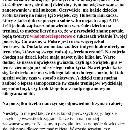
ktoś dłużej uczy się danej dziedziny, tym ma większe szanse na
zanotowanie w niej sukcesu. Oczywiście, nie każde dziecko
zrobi karierę na miarę Igi Świątek, czy Huberta Hurkacza,
który z kolei dobrze poczyna sobie w turniejach rangi ATP.
Jeśli jednak zapiszesz odpowiednio wcześnie dziecko na
treningi, to możesz liczyć na to, że w przyszłości znane portale,
będą tworzyć
wiadomości sportowe
o sukcesach właśnie Twojej
pociechy. Co ważne, w Polsce jest coraz więcej szkół
tenisowych. Dodatkowo można znaleźć indywidualne oferty od
trenerów, którzy są swego rodzaju „freelancerami”. Na zajęcia
chodzą zaś dzieci, które mają nawet tylko kilka lat. Warto
dodać, że nasza największa gwiazda, czyli Iga Świątek, gra w
tenisa ziemnego już od szóstego roku życia. Nawet jeśli okaże
się, że dziecko nie ma wielkiego talentu do tego sportu, to i tak
spędzi wolny czas w sposób aktywny. A dzięki temu można
zadbać o lepsze samopoczucie (w czasie treningów wydzielają
się endorfiny), czy brak kłopotów z nadprogramowymi
kilogramami itd.
Na początku trzeba nauczyć się odpowiednio trzymać rakietę
Niestety, to nie jest tak, że dziecko od pierwszych zajęć będzie
uczyło się wszystkich zagrań. Także tych najbardziej
zaawansowanych. Na samym początku trzeba w ogóle dowiedzieć
się, jak prawidłowo trzymać rakietę. W czasie serwisu, czy