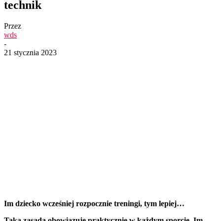
technik
Przez
wds
-
21 stycznia 2023
Im dziecko wcześniej rozpocznie treningi, tym lepiej…
Taka zasada obowiązuje praktycznie w każdym sporcie. Im