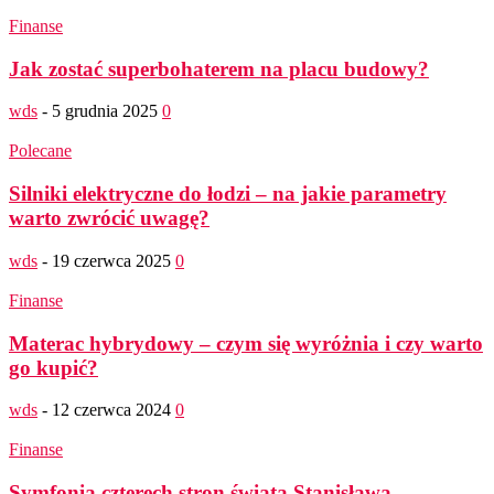
Finanse
Jak zostać superbohaterem na placu budowy?
wds
-
5 grudnia 2025
0
Polecane
Silniki elektryczne do łodzi – na jakie parametry
warto zwrócić uwagę?
wds
-
19 czerwca 2025
0
Finanse
Materac hybrydowy – czym się wyróżnia i czy warto
go kupić?
wds
-
12 czerwca 2024
0
Finanse
Symfonia czterech stron świata Stanisława