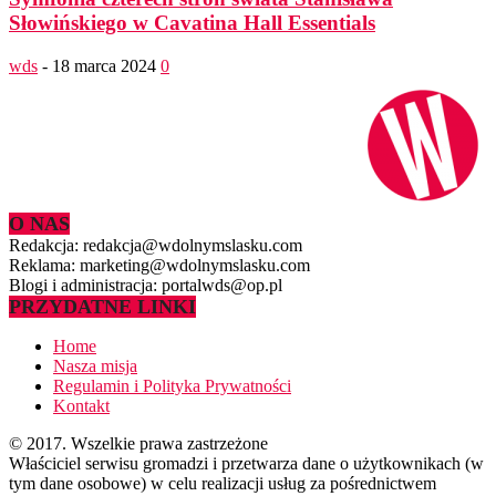
Słowińskiego w Cavatina Hall Essentials
wds
-
18 marca 2024
0
O NAS
Redakcja: redakcja@wdolnymslasku.com
Reklama: marketing@wdolnymslasku.com
Blogi i administracja: portalwds@op.pl
PRZYDATNE LINKI
Home
Nasza misja
Regulamin i Polityka Prywatności
Kontakt
© 2017. Wszelkie prawa zastrzeżone
Właściciel serwisu gromadzi i przetwarza dane o użytkownikach (w
tym dane osobowe) w celu realizacji usług za pośrednictwem