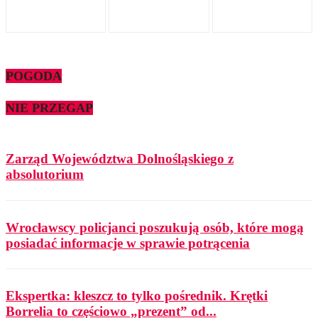
POGODA
NIE PRZEGAP
Zarząd Województwa Dolnośląskiego z
absolutorium
Wrocławscy policjanci poszukują osób, które mogą
posiadać informacje w sprawie potrącenia
Ekspertka: kleszcz to tylko pośrednik. Krętki
Borrelia to częściowo „prezent” od...