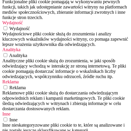
Funkcjonalne pliki cookie pomagają w wykonywaniu pewnych
funkcji, takich jak udostępnianie zawartości witryny na platformach
mediów społecznościowych, zbieranie informacji zwrotnych i inne
funkcje stron trzecich.
Wydajność
Wydajność
Wydajnościowe pliki cookie służą do zrozumienia i analizy
kluczowych wskaźników wydajności witryny, co pomaga zapewnić
lepsze wrażenia użytkownika dla odwiedzających.
Analityka
Analityka
Analityczne pliki cookie służą do zrozumienia, w jaki sposób
odwiedzający wchodzą w interakcję ze stroną internetową. Te pliki
cookie pomagają dostarczać informacje o wskaźnikach liczby
odwiedzających, współczynniku odrzuceń, źródle ruchu itp.
Reklama
Reklama
Reklamowe pliki cookie służą do dostarczania odwiedzającym
odpowiednich reklam i kampanii marketingowych. Te pliki cookie
śledzą odwiedzających w witrynach i zbierają informacje w celu
dostarczania dostosowanych reklam.
Inne
Inne
Inne nieskategoryzowane pliki cookie to te, które są analizowane i
nie zostały jeszcze sklasyfikowane w kategorii.