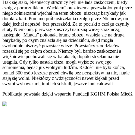
I tak się stało, Niemieccy strażnicy byli nie lada zaskoczeni, kiedy
czołg z porucznikiem „Wackiem” oraz trzema przeszkolonymi przez
niego żołnierzami wjechał na teren obozu, niszcząc barykady jak
domki z kart. Pomimo prób ostrzelania czołgu przez Niemców, on
dalej jechał naprzód, bez przeszkód. Za to pociski z czołgu czyniły
straty Niemcom, pierwszy zniszczył narożną wieżę strażniczą,
następnie „Magda” pokonała bramę obozu, wspięła się na drugą
barykadę, po czym znalazła się na dziedzińcu, skąd mogła
swobodnie niszczyć pozostałe wieże. Powstańcy z oddziałów
rozeszli się po całym obozie. Niemcy byli bardzo zaskoczeni a
więźniowie pochowali się w barakach, dopóki strzelanina nie
ustąpiła. Gdy tylko nastała cisza, mogli wyjść ze swojego
schronienia, będąc już wolnymi ludźmi. Radości nie było końca,
ponad 300 osób jeszcze przed chwilą bez perspektyw na nic, nagle
stają się wolni. Niektórzy z wdzięczności nawet klękali przed
swymi wybawcami, inni ich ściskali, jeszcze inni całowali.
Publikacja powstała dzięki wsparciu Fundacji KGHM Polska Miedź