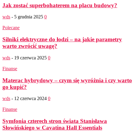
Jak zostać superbohaterem na placu budowy?
wds
-
5 grudnia 2025
0
Polecane
Silniki elektryczne do łodzi – na jakie parametry
warto zwrócić uwagę?
wds
-
19 czerwca 2025
0
Finanse
Materac hybrydowy – czym się wyróżnia i czy warto
go kupić?
wds
-
12 czerwca 2024
0
Finanse
Symfonia czterech stron świata Stanisława
Słowińskiego w Cavatina Hall Essentials