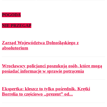
POGODA
NIE PRZEGAP
Zarząd Województwa Dolnośląskiego z
absolutorium
Wrocławscy policjanci poszukują osób, które mogą
posiadać informacje w sprawie potrącenia
Ekspertka: kleszcz to tylko pośrednik. Krętki
Borrelia to częściowo „prezent” od...