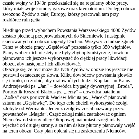
czasie wojny w 1943r. przekształcił się na regularny obóz pracy,
który miał swoje komory gazowe oraz krematorium. Do tego obozu
zwożono Żydów z całej Europy, którzy pracowali tam przy
rozbiórce ruin getta.
Niedługo przed wybuchem Powstania Warszawskiego 4000 Żydów
zostało piechotą przeprowadzonych do Skierniewic i następnie
skierowanych do obozu zagłady Dachau. Wszyscy ci ludzie zginęli.
Teraz w obozie pracy „Gęsiówka” pozostało tylko 350 więźniów.
Plany wobec nich niestety nie były zbyt optymistyczne, bowiem
planowano ich jeszcze wykorzystać do ciężkiej pracy likwidacji
obozu, aby następnie i ich zlikwidować.
Okazuje się, że być może dla tych Żydów w obozie los jeszcze nie
postawił ostatecznego słowa. Kilku dowódców powstania głowiło
się i troiło, co zrobić, aby uratować tych ludzi. Kapitan Jan Kajus
Andrzejewski ps. „Jan” – dowódca brygady dywersyjnej „Broda”,
Porucznik Ryszard Białous ps. „Jerzy” – dowódca batalionu
„Zośka” oraz porucznik Wacław Micuta ps. „Wacek” planowali
szturm na „Gęsiówkę”. Do tego celu chcieli wykorzystać czołgi
zdobyte od Wermahtu. Jeden z czołgów został nazwany przez
powstańców „Magda”. Część załogi miała zaatakować ogniem
Niemców od strony ulicy Okopowej, natomiast czołgi miały
wjechać od drugiej strony, a za nim dalsze plutony planowały wejść
na teren obozu. Cały plan opierał się na zaskoczeniu Niemców.