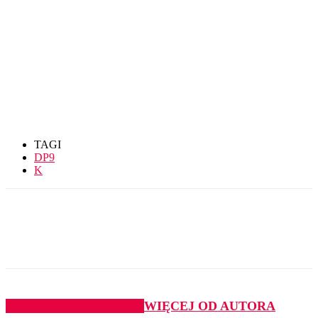
TAGI
DP9
K
PODOBNE ARTYKUŁY
WIĘCEJ OD AUTORA