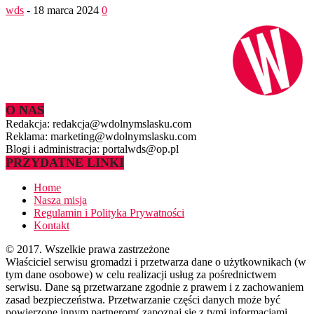
wds
-
18 marca 2024
0
O NAS
Redakcja: redakcja@wdolnymslasku.com
Reklama: marketing@wdolnymslasku.com
Blogi i administracja: portalwds@op.pl
PRZYDATNE LINKI
Home
Nasza misja
Regulamin i Polityka Prywatności
Kontakt
© 2017. Wszelkie prawa zastrzeżone
Właściciel serwisu gromadzi i przetwarza dane o użytkownikach (w
tym dane osobowe) w celu realizacji usług za pośrednictwem
serwisu. Dane są przetwarzane zgodnie z prawem i z zachowaniem
zasad bezpieczeństwa. Przetwarzanie części danych może być
powierzone innym partnerom( zapoznaj się z tymi informacjami