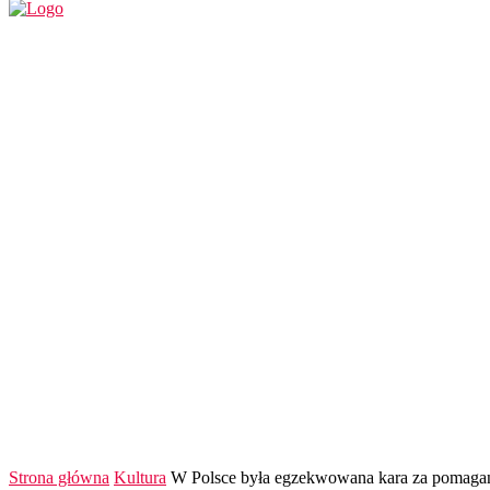
REGION
POLSKA I ŚWIAT
KULTURA
FINANS
Strona główna
Kultura
W Polsce była egzekwowana kara za pomagani