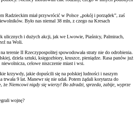
iem Radzieckim miał przywrócić w Polsce „pokój i porządek”, zaś
niewolników. Było nas niemal 38 mln, z czego na Kresach
ulicznych i dużych akcji, jak we Lwowie, Piaśnicy, Palmirach,
eź na Woli.
a terenie II Rzeczypospolitej spowodowała straty nie do odrobienia.
kiej, dziela sztuki, księgozbiory, kruszce, pieniądze. Rasa panów już
niewolnicza, celowe niszczenie miast i wsi.
 krzywdy, jakie dopuścili się na polskiej ludności i naszym
trwała 9 lat. Manewr się nie udał. Potem żądali korytarza do
, że
Niemcowi nigdy się wierzy! Bo zdradzi, sprzeda, zabije, wyprze
grali wojnę?