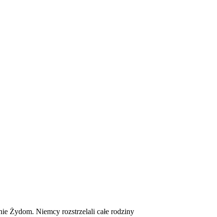
E
ZDROWIE
CIEKAWOSTKI
WIĘCEJ
e Żydom. Niemcy rozstrzelali całe rodziny