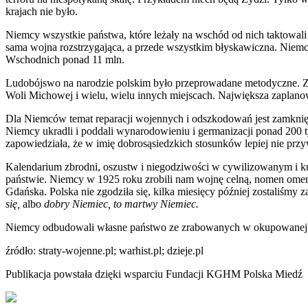
krajach nie było.
Niemcy wszystkie państwa, które leżały na wschód od nich taktowali 
sama wojna rozstrzygająca, a przede wszystkim błyskawiczna. Niemcy
Wschodnich ponad 11 mln.
Ludobójswo na narodzie polskim było przeprowadane metodyczne. Za
Woli Michowej i wielu, wielu innych miejscach. Największa zapla
Dla Niemców temat reparacji wojennych i odszkodowań jest zamknięty.
Niemcy ukradli i poddali wynarodowieniu i germanizacji ponad 200 tys
zapowiedziała, że w imię dobrosąsiedzkich stosunków lepiej nie prz
Kalendarium zbrodni, oszustw i niegodziwości w cywilizowanym i kul
państwie. Niemcy w 1925 roku zrobili nam wojnę celną, nomen omen o 
Gdańska. Polska nie zgodziła się, kilka miesięcy później zostaliśmy 
się,
albo
dobry Niemiec, to martwy Niemiec.
Niemcy odbudowali własne państwo ze zrabowanych w okupowanej Pol
źródło: straty-wojenne.pl; warhist.pl; dzieje.pl
Publikacja powstała dzięki wsparciu Fundacji KGHM Polska Miedź