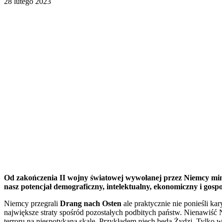
28 lutego 2023
Od zakończenia II wojny światowej wywołanej przez Niemcy minęło
nasz potencjał demograficzny, intelektualny, ekonomiczny i gospo
Niemcy przegrali
Drang nach Osten
ale praktycznie nie ponieśli k
największe straty spośród pozostałych podbitych państw. Nienawiść 
terroru na niespotykaną skalę. Przykładem niech będą Żydzi. Tylko 