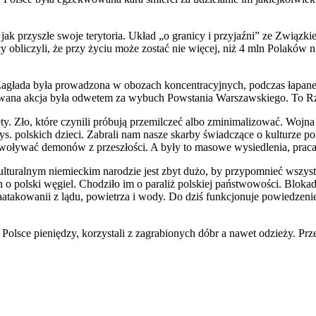
jak przyszłe swoje terytoria. Układ „o granicy i przyjaźni” ze Związk
 obliczyli, że przy życiu może zostać nie więcej, niż 4 mln Polaków 
głada była prowadzona w obozach koncentracyjnych, podczas łapanek 
nowana akcja była odwetem za wybuch Powstania Warszawskiego. To Rz
 Zło, które czynili próbują przemilczeć albo zminimalizować. Wojna n
. polskich dzieci. Zabrali nam nasze skarby świadczące o kulturze pols
ywoływać demonów z przeszłości. A były to masowe wysiedlenia, praca 
turalnym niemieckim narodzie jest zbyt dużo, by przypomnieć wszystkie
polski węgiel. Chodziło im o paraliż polskiej państwowości. Blokada 
zaatakowanii z lądu, powietrza i wody. Do dziś funkcjonuje powiedzenie
sce pieniędzy, korzystali z zagrabionych dóbr a nawet odzieży. Prze