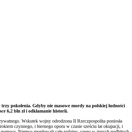
ię trzy pokolenia. Gdyby nie masowe mordy na polskiej ludności
 6,2 bln zł i odkłamanie historii.
i prywatnego. Wskutek wojny odrodzona II Rzeczpospolita poniosła
iem czynnego, i biernego oporu w czasie sześciu lat okupacji, i
ek pomocy. Niemcy mordowali całe rodziny, czego w innych podbitych