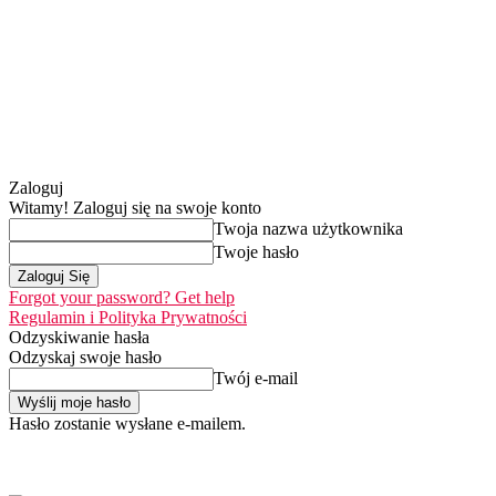
Zaloguj
Witamy! Zaloguj się na swoje konto
Twoja nazwa użytkownika
Twoje hasło
Forgot your password? Get help
Regulamin i Polityka Prywatności
Odzyskiwanie hasła
Odzyskaj swoje hasło
Twój e-mail
Hasło zostanie wysłane e-mailem.
Home
Nasza misj
czwartek, 6 sierpnia 2026
Zaloguj się / Dołącz