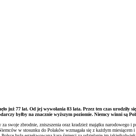
 już 77 lat. Od jej wywołania 83 lata. Przez ten czas urodziły s
darczy byłby na znacznie wyższym poziomie. Niemcy winni są Polsce
ary za swoje zbrodnie, zniszszenia oraz kradzież majątku narodowego 
Niemców w stosunku do Polaków wzmagała się z każdym miesiącem i rok
w Polsce była egzekwowana kara śmierci za udzielanie im jakiejkolwi