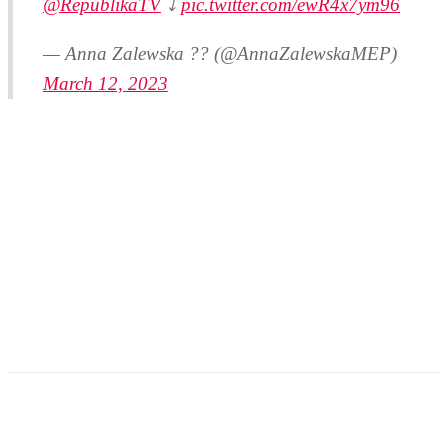
@RepublikaTV
⤵️
pic.twitter.com/ewR4x7ym96
— Anna Zalewska ?? (@AnnaZalewskaMEP)
March 12, 2023