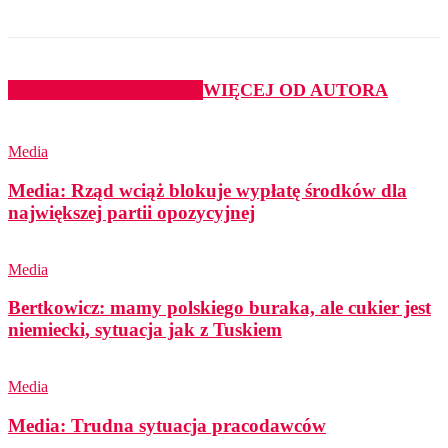
PODOBNE ARTYKUŁY
WIĘCEJ OD AUTORA
Media
Media: Rząd wciąż blokuje wypłatę środków dla
największej partii opozycyjnej
Media
Bertkowicz: mamy polskiego buraka, ale cukier jest
niemiecki, sytuacja jak z Tuskiem
Media
Media: Trudna sytuacja pracodawców