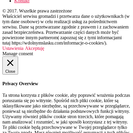
Kontakt
© 2017. Wszelkie prawa zastrzeżone
Właściciel serwisu gromadzi i przetwarza dane o użytkownikach (w
tym dane osobowe) w celu realizacji usług za pośrednictwem
serwisu. Dane są przetwarzane zgodnie z prawem i z zachowaniem
zasad bezpieczeństwa. Przetwarzanie części danych może być
powierzone innym partnerom( zapoznaj się z tymi informacjami
tutaj https://wdolnymslasku.com/informacje-o-cookies/).
Ustawienia
Akceptuję
Manage consent
Close
Privacy Overview
Ta strona korzysta z plików cookie, aby poprawić wrażenia podczas
poruszania się po witrynie. Spośród nich pliki cookie, które są
sklasyfikowane jako niezbędne, są przechowywane w przeglądarce,
ponieważ są niezbędne do działania podstawowych funkcji witryny.
Używamy również plików cookie stron trzecich, które pomagają
nam analizować i rozumieć, w jaki sposób korzystasz z tej witryny.
Te pliki cookie będą przechowywane w Twojej przeglądarce tylko
za Twoją zgodą. Masz również możliwość rezygnacji z tych plików