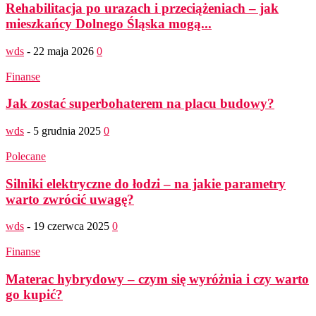
Rehabilitacja po urazach i przeciążeniach – jak
mieszkańcy Dolnego Śląska mogą...
wds
-
22 maja 2026
0
Finanse
Jak zostać superbohaterem na placu budowy?
wds
-
5 grudnia 2025
0
Polecane
Silniki elektryczne do łodzi – na jakie parametry
warto zwrócić uwagę?
wds
-
19 czerwca 2025
0
Finanse
Materac hybrydowy – czym się wyróżnia i czy warto
go kupić?