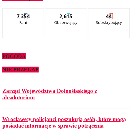
7,354
2,615
44
Fani
Obserwujący
Subskrybujący
POGODA
NIE PRZEGAP
Zarząd Województwa Dolnośląskiego z
absolutorium
Wrocławscy policjanci poszukują osób, które mogą
posiadać informacje w sprawie potrącenia