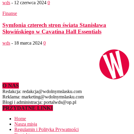
wds
-
12 czerwca 2024
0
Finanse
Symfonia czterech stron świata Stanisława
Słowińskiego w Cavatina Hall Essentials
wds
-
18 marca 2024
0
O NAS
Redakcja: redakcja@wdolnymslasku.com
Reklama: marketing@wdolnymslasku.com
Blogi i administracja: portalwds@op.pl
PRZYDATNE LINKI
Home
Nasza misja
Regulamin i Polityka Prywatności