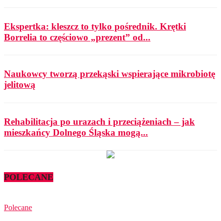
Ekspertka: kleszcz to tylko pośrednik. Krętki
Borrelia to częściowo „prezent” od...
Naukowcy tworzą przekąski wspierające mikrobiotę
jelitową
Rehabilitacja po urazach i przeciążeniach – jak
mieszkańcy Dolnego Śląska mogą...
POLECANE
Polecane