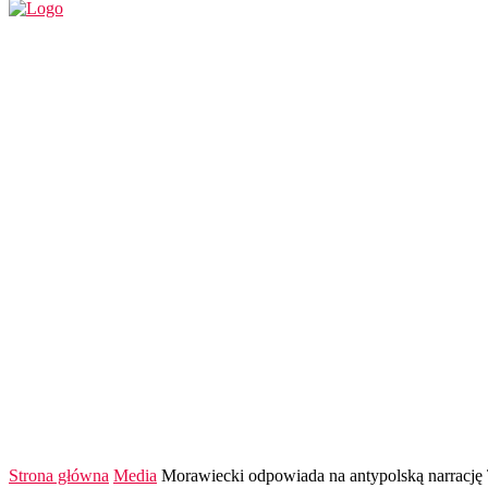
REGION
POLSKA I ŚWIAT
KULTURA
FINANS
Strona główna
Media
Morawiecki odpowiada na antypolską narracj