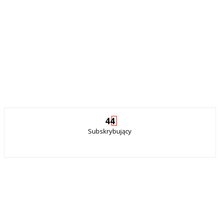
44
Subskrybujący