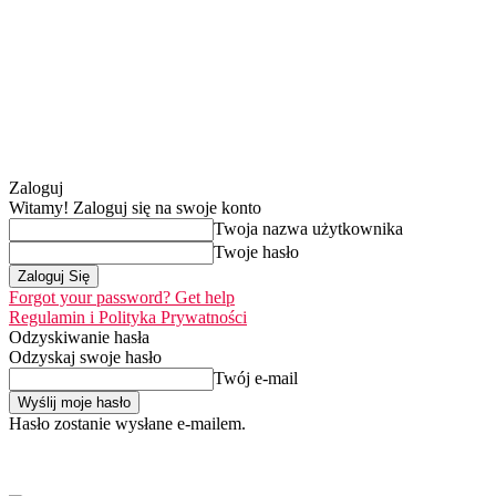
Zaloguj
Witamy! Zaloguj się na swoje konto
Twoja nazwa użytkownika
Twoje hasło
Forgot your password? Get help
Regulamin i Polityka Prywatności
Odzyskiwanie hasła
Odzyskaj swoje hasło
Twój e-mail
Hasło zostanie wysłane e-mailem.
Home
Nasza misja
sobota, 8 sierpnia 2026
Zaloguj się / Dołącz