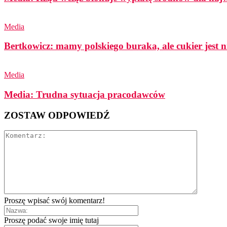
Media
Bertkowicz: mamy polskiego buraka, ale cukier jest n
Media
Media: Trudna sytuacja pracodawców
ZOSTAW ODPOWIEDŹ
Proszę wpisać swój komentarz!
Proszę podać swoje imię tutaj