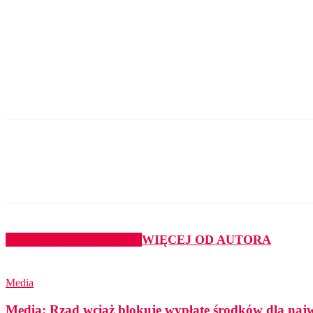
Udział
PODOBNE ARTYKUŁY
WIĘCEJ OD AUTORA
Media
Media: Rząd wciąż blokuje wypłatę środków dla najwi