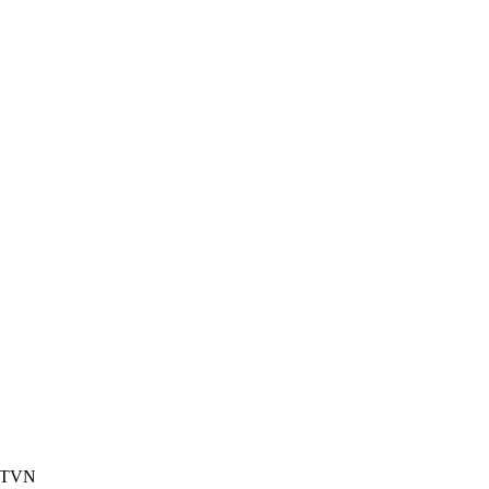
E
ZDROWIE
CIEKAWOSTKI
WIĘCEJ
ę TVN