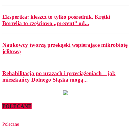
Ekspertka: kleszcz to tylko pośrednik. Krętki
Borrelia to częściowo „prezent” od...
Naukowcy tworzą przekąski wspierające mikrobiotę
jelitową
Rehabilitacja po urazach i przeciążeniach – jak
mieszkańcy Dolnego Śląska mogą...
POLECANE
Polecane