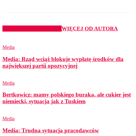
PODOBNE ARTYKUŁY
WIĘCEJ OD AUTORA
Media
Media: Rząd wciąż blokuje wypłatę środków dla
największej partii opozycyjnej
Media
Bertkowicz: mamy polskiego buraka, ale cukier jest
niemiecki, sytuacja jak z Tuskiem
Media
Media: Trudna sytuacja pracodawców