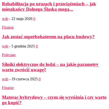
Rehabilitacja po urazach i przeciążeniach – jak
mieszkańcy Dolnego Śląska mogą...
wds
-
22 maja 2026
0
Finanse
Jak zostać superbohaterem na placu budowy?
wds
-
5 grudnia 2025
0
Polecane
Silniki elektryczne do łodzi – na jakie parametry
warto zwrócić uwagę?
wds
-
19 czerwca 2025
0
Finanse
Materac hybrydowy – czym się wyróżnia i czy warto
go kupić?