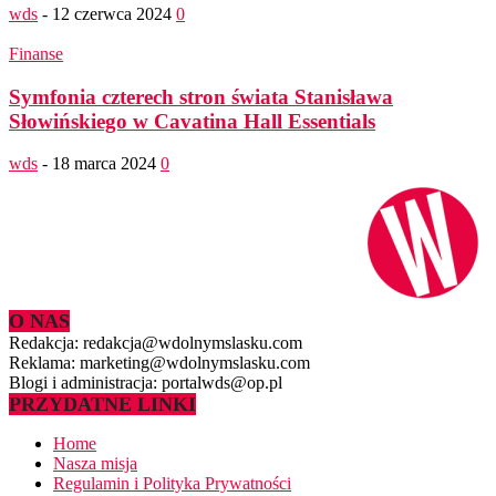
wds
-
12 czerwca 2024
0
Finanse
Symfonia czterech stron świata Stanisława
Słowińskiego w Cavatina Hall Essentials
wds
-
18 marca 2024
0
O NAS
Redakcja: redakcja@wdolnymslasku.com
Reklama: marketing@wdolnymslasku.com
Blogi i administracja: portalwds@op.pl
PRZYDATNE LINKI
Home
Nasza misja
Regulamin i Polityka Prywatności