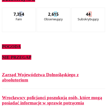
7,354
2,615
44
Fani
Obserwujący
Subskrybujący
POGODA
NIE PRZEGAP
Zarząd Województwa Dolnośląskiego z
absolutorium
Wrocławscy policjanci poszukują osób, które mogą
posiadać informacje w sprawie potrącenia