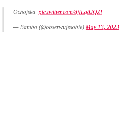
Ochojska.
pic.twitter.com/djILq8JQZl
— Bambo (@obserwujesobie)
May 13, 2023