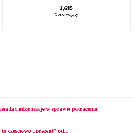
2,615
Obserwujący
osiadać informacje w sprawie potrącenia
 to częściowo „prezent” od...