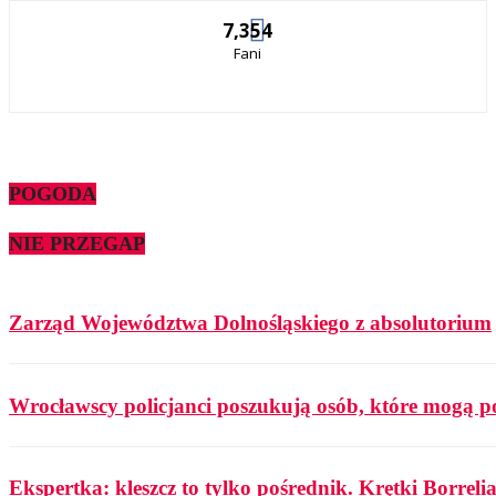
7,354
Fani
POGODA
NIE PRZEGAP
Zarząd Województwa Dolnośląskiego z absolutorium
Wrocławscy policjanci poszukują osób, które mogą p
Ekspertka: kleszcz to tylko pośrednik. Krętki Borrelia