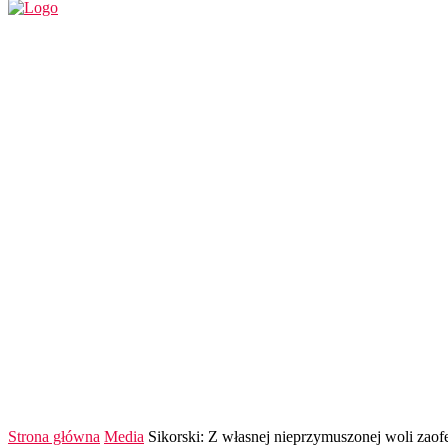
REGION
POLSKA I ŚWIAT
KULTURA
FINANS
Strona główna
Media
Sikorski: Z własnej nieprzymuszonej woli zaofe