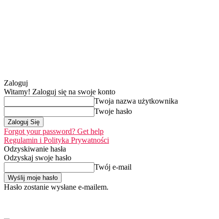
Zaloguj
Witamy! Zaloguj się na swoje konto
Twoja nazwa użytkownika
Twoje hasło
Forgot your password? Get help
Regulamin i Polityka Prywatności
Odzyskiwanie hasła
Odzyskaj swoje hasło
Twój e-mail
Hasło zostanie wysłane e-mailem.
Home
Nasza misj
niedziela, 9 sierpnia 2026
Zaloguj się / Dołącz