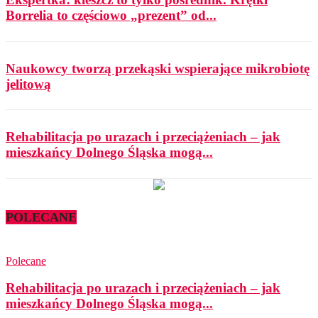
Borrelia to częściowo „prezent” od...
Naukowcy tworzą przekąski wspierające mikrobiotę
jelitową
Rehabilitacja po urazach i przeciążeniach – jak
mieszkańcy Dolnego Śląska mogą...
POLECANE
Polecane
Rehabilitacja po urazach i przeciążeniach – jak
mieszkańcy Dolnego Śląska mogą...