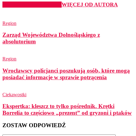
PODOBNE ARTYKUŁY
WIĘCEJ OD AUTORA
Region
Zarząd Województwa Dolnośląskiego z
absolutorium
Region
Wrocławscy policjanci poszukują osób, które mogą
posiadać informacje w sprawie potrącenia
Ciekawostki
Ekspertka: kleszcz to tylko pośrednik. Krętki
Borrelia to częściowo „prezent” od gryzoni i ptaków
ZOSTAW ODPOWIEDŹ