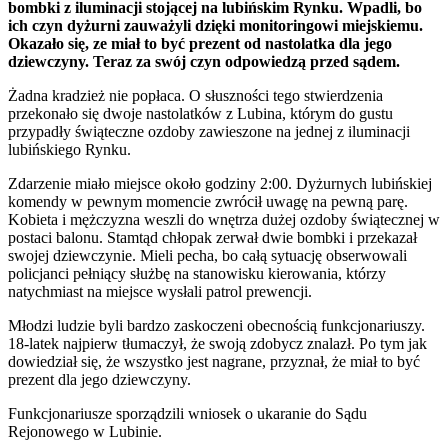
bombki z iluminacji stojącej na lubińskim Rynku. Wpadli, bo
ich czyn dyżurni zauważyli dzięki monitoringowi miejskiemu.
Okazało się, ze miał to być prezent od nastolatka dla jego
dziewczyny. Teraz za swój czyn odpowiedzą przed sądem.
Żadna kradzież nie popłaca. O słuszności tego stwierdzenia
przekonało się dwoje nastolatków z Lubina, którym do gustu
przypadły świąteczne ozdoby zawieszone na jednej z iluminacji
lubińskiego Rynku.
Zdarzenie miało miejsce około godziny 2:00. Dyżurnych lubińskiej
komendy w pewnym momencie zwrócił uwagę na pewną parę.
Kobieta i mężczyzna weszli do wnętrza dużej ozdoby świątecznej w
postaci balonu. Stamtąd chłopak zerwał dwie bombki i przekazał
swojej dziewczynie. Mieli pecha, bo całą sytuację obserwowali
policjanci pełniący służbę na stanowisku kierowania, którzy
natychmiast na miejsce wysłali patrol prewencji.
Młodzi ludzie byli bardzo zaskoczeni obecnością funkcjonariuszy.
18-latek najpierw tłumaczył, że swoją zdobycz znalazł. Po tym jak
dowiedział się, że wszystko jest nagrane, przyznał, że miał to być
prezent dla jego dziewczyny.
Funkcjonariusze sporządzili wniosek o ukaranie do Sądu
Rejonowego w Lubinie.