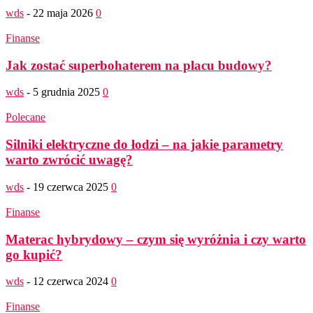
wds
-
22 maja 2026
0
Finanse
Jak zostać superbohaterem na placu budowy?
wds
-
5 grudnia 2025
0
Polecane
Silniki elektryczne do łodzi – na jakie parametry
warto zwrócić uwagę?
wds
-
19 czerwca 2025
0
Finanse
Materac hybrydowy – czym się wyróżnia i czy warto
go kupić?
wds
-
12 czerwca 2024
0
Finanse