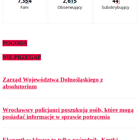
7,354
2,615
44
Fani
Obserwujący
Subskrybujący
POGODA
NIE PRZEGAP
Zarząd Województwa Dolnośląskiego z
absolutorium
Wrocławscy policjanci poszukują osób, które mogą
posiadać informacje w sprawie potrącenia
Ekspertka: kleszcz to tylko pośrednik. Krętki