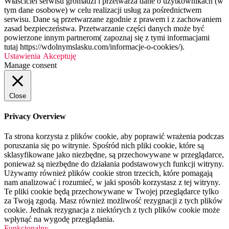
Właściciel serwisu gromadzi i przetwarza dane o użytkownikach (w
tym dane osobowe) w celu realizacji usług za pośrednictwem
serwisu. Dane są przetwarzane zgodnie z prawem i z zachowaniem
zasad bezpieczeństwa. Przetwarzanie części danych może być
powierzone innym partnerom( zapoznaj się z tymi informacjami
tutaj https://wdolnymslasku.com/informacje-o-cookies/).
Ustawienia
Akceptuję
Manage consent
Close
Privacy Overview
Ta strona korzysta z plików cookie, aby poprawić wrażenia podczas
poruszania się po witrynie. Spośród nich pliki cookie, które są
sklasyfikowane jako niezbędne, są przechowywane w przeglądarce,
ponieważ są niezbędne do działania podstawowych funkcji witryny.
Używamy również plików cookie stron trzecich, które pomagają
nam analizować i rozumieć, w jaki sposób korzystasz z tej witryny.
Te pliki cookie będą przechowywane w Twojej przeglądarce tylko
za Twoją zgodą. Masz również możliwość rezygnacji z tych plików
cookie. Jednak rezygnacja z niektórych z tych plików cookie może
wpłynąć na wygodę przeglądania.
Funkcjonalny