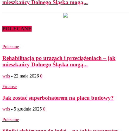
mieszkańcy Dolnego Śląska mogą...
POLECANE
Polecane
Rehabilitacja po urazach i przeciążeniach – jak
mieszkańcy Dolnego Śląska mogą...
wds
-
22 maja 2026
0
Finanse
Jak zostać superbohaterem na placu budowy?
wds
-
5 grudnia 2025
0
Polecane
Silniki elektryczne do łodzi – na jakie parametry