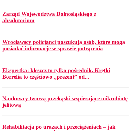
Zarząd Województwa Dolnośląskiego z
absolutorium
Wrocławscy policjanci poszukują osób, które mogą
posiadać informacje w sprawie potrącenia
Ekspertka: kleszcz to tylko pośrednik. Krętki
Borrelia to częściowo „prezent” od...
Naukowcy tworzą przekąski wspierające mikrobiotę
jelitową
Rehabilitacja po urazach i przeciążeniach – jak