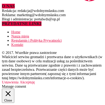
O NAS
Redakcja: redakcja@wdolnymslasku.com
Reklama: marketing@wdolnymslasku.com
Blogi i administracja: portalwds@op.pl
PRZYDATNE LINKI
Home
Nasza misja
Regulamin i Polityka Prywatności
Kontakt
© 2017. Wszelkie prawa zastrzeżone
Właściciel serwisu gromadzi i przetwarza dane o użytkownikach (w
tym dane osobowe) w celu realizacji usług za pośrednictwem
serwisu. Dane są przetwarzane zgodnie z prawem i z zachowaniem
zasad bezpieczeństwa. Przetwarzanie części danych może być
powierzone innym partnerom( zapoznaj się z tymi informacjami
tutaj https://wdolnymslasku.com/informacje-o-cookies/).
Ustawienia
Akceptuję
Manage consent
Close