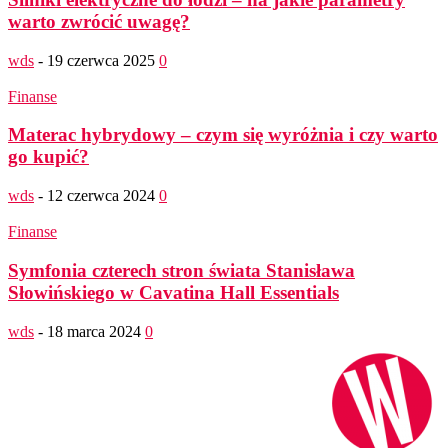
warto zwrócić uwagę?
wds
-
19 czerwca 2025
0
Finanse
Materac hybrydowy – czym się wyróżnia i czy warto
go kupić?
wds
-
12 czerwca 2024
0
Finanse
Symfonia czterech stron świata Stanisława
Słowińskiego w Cavatina Hall Essentials
wds
-
18 marca 2024
0