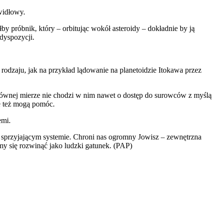
widłowy.
y próbnik, który – orbitując wokół asteroidy – dokładnie by ją
dyspozycji.
rodzaju, jak na przykład lądowanie na planetoidzie Itokawa przez
głównej mierze nie chodzi w nim nawet o dostęp do surowców z myślą
e też mogą pomóc.
emi.
 sprzyjającym systemie. Chroni nas ogromny Jowisz – zewnętrzna
śmy się rozwinąć jako ludzki gatunek. (PAP)