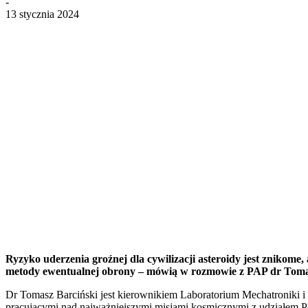
-
13 stycznia 2024
Ryzyko uderzenia groźnej dla cywilizacji asteroidy jest znikom
metody ewentualnej obrony – mówią w rozmowie z PAP dr Toma
Dr Tomasz Barciński jest kierownikiem Laboratorium Mechatroniki i 
pracującymi nad najważniejszymi misjami kosmicznymi z udziałem 