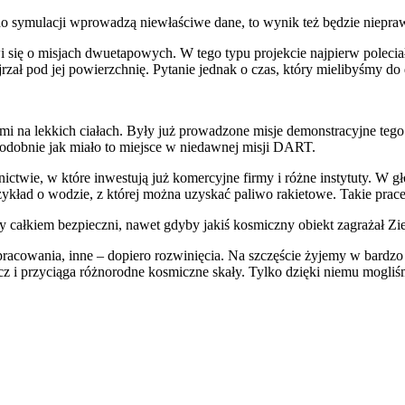
 symulacji wprowadzą niewłaściwe dane, to wynik też będzie niepra
się o misjach dwuetapowych. W tego typu projekcie najpierw poleciałb
zał pod jej powierzchnię. Pytanie jednak o czas, który mielibyśmy do 
i na lekkich ciałach. Były już prowadzone misje demonstracyjne tego 
podobnie jak miało to miejsce w niedawnej misji DART.
ctwie, w które inwestują już komercyjne firmy i różne instytuty. W 
zykład o wodzie, z której można uzyskać paliwo rakietowe. Takie prac
y całkiem bezpieczni, nawet gdyby jakiś kosmiczny obiekt zagrażał Zi
racowania, inne – dopiero rozwinięcia. Na szczęście żyjemy w bardzo
zacz i przyciąga różnorodne kosmiczne skały. Tylko dzięki niemu mogli