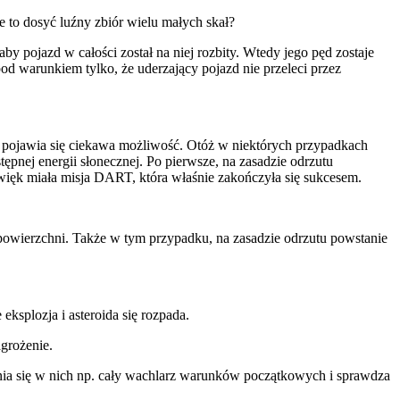
e to dosyć luźny zbiór wielu małych skał?
by pojazd w całości został na niej rozbity. Wtedy jego pęd zostaje
d warunkiem tylko, że uderzający pojazd nie przeleci przez
j pojawia się ciekawa możliwość. Otóż w niektórych przypadkach
pnej energii słonecznej. Po pierwsze, na zasadzie odrzutu
dźwięk miała misja DART, która właśnie zakończyła się sukcesem.
z powierzchni. Także w tym przypadku, na zasadzie odrzutu powstanie
eksplozja i asteroida się rozpada.
grożenie.
dnia się w nich np. cały wachlarz warunków początkowych i sprawdza