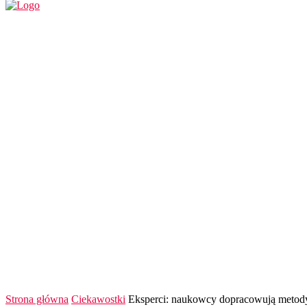
REGION
POLSKA I ŚWIAT
KULTURA
FINANS
Strona główna
Ciekawostki
Eksperci: naukowcy dopracowują metody w