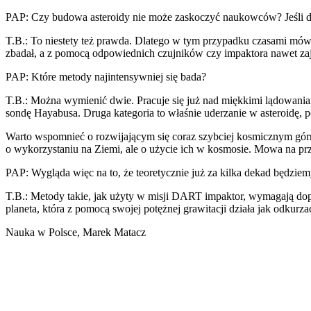
PAP: Czy budowa asteroidy nie może zaskoczyć naukowców? Jeśli do
T.B.: To niestety też prawda. Dlatego w tym przypadku czasami mówi 
zbadał, a z pomocą odpowiednich czujników czy impaktora nawet zajr
PAP: Które metody najintensywniej się bada?
T.B.: Można wymienić dwie. Pracuje się już nad miękkimi lądowaniam
sondę Hayabusa. Druga kategoria to właśnie uderzanie w asteroidę, 
Warto wspomnieć o rozwijającym się coraz szybciej kosmicznym górni
o wykorzystaniu na Ziemi, ale o użycie ich w kosmosie. Mowa na pr
PAP: Wygląda więc na to, że teoretycznie już za kilka dekad będziem
T.B.: Metody takie, jak użyty w misji DART impaktor, wymagają dop
planeta, która z pomocą swojej potężnej grawitacji działa jak odkur
Nauka w Polsce, Marek Matacz