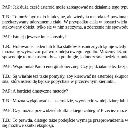
PAP: Jak duża część asteroid może zareagować na działanie tego typu
T.B.: To może być mało intuicyjne, ale wtedy ta metoda też powinna z
przekazywany uderzanemu ciału. W przypadku ciała w postaci wielu l
atakowany obiekt, tylko się w nim zatrzyma, a zderzenie nie spowoduj
PAP: Istnieją jeszcze inne sposoby?
T.B.: Holowanie. Jeden lub kilka statków kosmicznych ląduje wtedy
można by wytwarzać paliwo z miejscowego regolitu. Możemy też odrzu
spowoduje to ruch asteroidy – a po drugie, jednocześnie będzie zmni
PAP: Wspomniał Pan o energii słonecznej. Czy jej działanie też bezpo
T.B.: Są właśnie też takie pomysły, aby kierować na asteroidę skupi
siła, która asteroidę będzie popychała w przeciwnym kierunku.
PAP: A bardziej drastyczne metody?
T.B.: Można wylądować na asteroidzie, wywiercić w niej dziurę lub ki
PAP: Czy można przewidzieć skutki takiego zabiegu? Przecież może 
T.B.: To prawda, dlatego takie podejście wymaga przeprowadzenia wi
się możliwe skutki eksplozji.