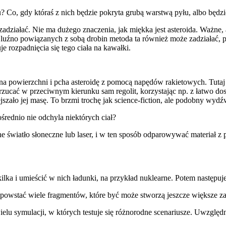
? Co, gdy któraś z nich będzie pokryta grubą warstwą pyłu, albo będzi
adziałać. Nie ma dużego znaczenia, jak miękka jest asteroida. Ważne, a
uźno powiązanych z sobą drobin metoda ta również może zadziałać, po
e rozpadnięcia się tego ciała na kawałki.
 na powierzchni i pcha asteroidę z pomocą napędów rakietowych. Tuta
cać w przeciwnym kierunku sam regolit, korzystając np. z łatwo dostę
ejszało jej masę. To brzmi trochę jak science-fiction, ale podobny wy
średnio nie odchyla niektórych ciał?
one światło słoneczne lub laser, i w ten sposób odparowywać materiał 
lka i umieścić w nich ładunki, na przykład nuklearne. Potem następuje 
powstać wiele fragmentów, które być może stworzą jeszcze większe za
elu symulacji, w których testuje się różnorodne scenariusze. Uwzglę