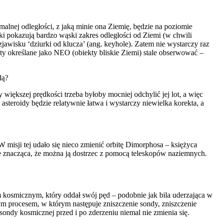
alnej odległości, z jaką minie ona Ziemię, będzie na poziomie
nki pokazują bardzo wąski zakres odległości od Ziemi (w chwili
awisku ‘dziurki od klucza’ (ang. keyhole). Zatem nie wystarczy raz
ekty określane jako NEO (obiekty bliskie Ziemi) stale obserwować –
dą?
y większej prędkości trzeba byłoby mocniej odchylić jej lot, a więc
asteroidy będzie relatywnie łatwa i wystarczy niewielka korekta, a
 misji tej udało się nieco zmienić orbitę Dimorphosa – księżyca
e znacząca, że można ją dostrzec z pomocą teleskopów naziemnych.
em kosmicznym, który oddał swój pęd – podobnie jak bila uderzająca w
żonym procesem, w którym następuje zniszczenie sondy, zniszczenie
ondy kosmicznej przed i po zderzeniu niemal nie zmienia się.