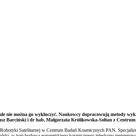
e, ale nie można go wykluczyć. Naukowcy dopracowują metody wykry
sz Barciński i dr hab. Małgorzata Królikowska-Sołtan z Centr
Robotyki Satelitarnej w Centrum Badań Kosmicznych PAN. Specjalizuje
Polski, w tym budową europejskiego kosmicznego teleskopu rentgeno