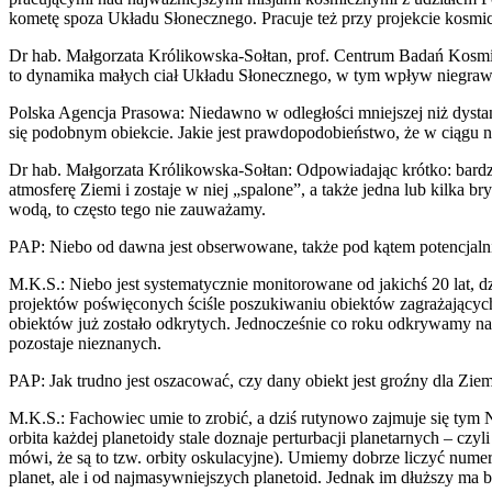
kometę spoza Układu Słonecznego. Pracuje też przy projekcie kosmi
Dr hab. Małgorzata Królikowska-Sołtan, prof. Centrum Badań Kosmi
to dynamika małych ciał Układu Słonecznego, w tym wpływ niegrawit
Polska Agencja Prasowa: Niedawno w odległości mniejszej niż dystans
się podobnym obiekcie. Jakie jest prawdopodobieństwo, że w ciągu np.
Dr hab. Małgorzata Królikowska-Sołtan: Odpowiadając krótko: bardzo
atmosferę Ziemi i zostaje w niej „spalone”, a także jedna lub kilka 
wodą, to często tego nie zauważamy.
PAP: Niebo od dawna jest obserwowane, także pod kątem potencjalnie
M.K.S.: Niebo jest systematycznie monitorowane od jakichś 20 lat, dziś
projektów poświęconych ściśle poszukiwaniu obiektów zagrażających Z
obiektów już zostało odkrytych. Jednocześnie co roku odkrywamy nad
pozostaje nieznanych.
PAP: Jak trudno jest oszacować, czy dany obiekt jest groźny dla Zie
M.K.S.: Fachowiec umie to zrobić, a dziś rutynowo zajmuje się tym N
orbita każdej planetoidy stale doznaje perturbacji planetarnych – czy
mówi, że są to tzw. orbity oskulacyjne). Umiemy dobrze liczyć num
planet, ale i od najmasywniejszych planetoid. Jednak im dłuższy ma b