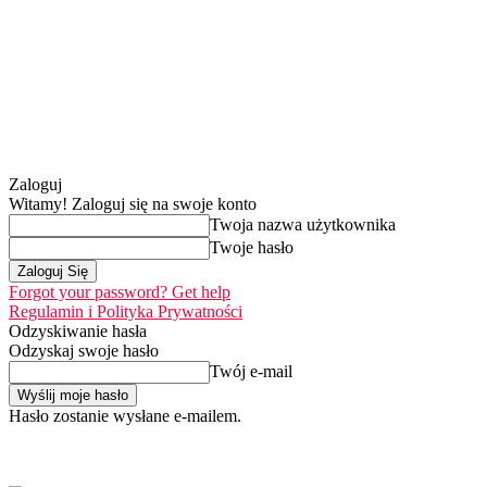
Zaloguj
Witamy! Zaloguj się na swoje konto
Twoja nazwa użytkownika
Twoje hasło
Forgot your password? Get help
Regulamin i Polityka Prywatności
Odzyskiwanie hasła
Odzyskaj swoje hasło
Twój e-mail
Hasło zostanie wysłane e-mailem.
Home
Nasza misj
czwartek, 6 sierpnia 2026
Zaloguj się / Dołącz