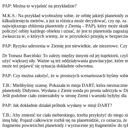
PAP: Można to wyjaśnić na przykładzie?
M.K.S.: Na przykład wyobraźmy sobie, że orbitę jakiejś planetoidy z
kilkudziesięciu metrów, a już ta różnica może decydować, czy np. za 
największego zbliżenia planetoidy z Ziemią – PAP), który może skut
policzyć orbity każdego obiektu i uznać, że jest to planetoida zagra
zwłaszcza te, o których wiemy, że w przyszłości przejdą w bezpiecznej
PAP: Ryzyko uderzenia w Ziemię jest niewielkie, ale niezerowe. Czy 
Dr Tomasz Barciński: To zależy między innymi od jej trajektorii, czyli
użyć większej siły. Ważne są też oddziaływania grawitacyjne, które m
może też pojawić się sytuacja dokładnie odwrotna.
PAP: Czy można założyć, że w prostszych scenariuszach byśmy sobie
T.B.: Mielibyśmy szansę. Pokazała to misja DART, która nieznacznie 
planetoidy Didymos. Wysłana z Ziemi sonda po prostu uderzyła w Di
Jeśli podobne ciało zmierzałoby w stronę Ziemi i warunki byłyby dla 
PAP: Jak dokładnie działał próbnik wysłany w misji DART?
T.B.: Aby zmienić tor ciała niebieskiego, trzeba przyłożyć do niego
inną bilę. Pojazd całkowicie rozbił się na planetoidzie, co oznacza, 
fragmentu powierzchni planetoidy i wyrzucenie jej fragmentów do tył