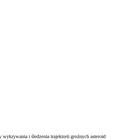
E
ZDROWIE
CIEKAWOSTKI
WIĘCEJ
ykrywania i śledzenia trajektorii groźnych asteroid