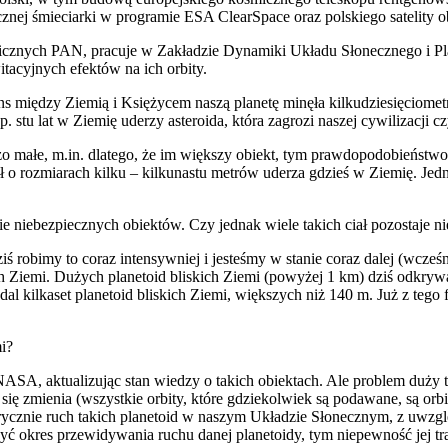
cznej śmieciarki w programie ESA ClearSpace oraz polskiego satelity 
cznych PAN, pracuje w Zakładzie Dynamiki Układu Słonecznego i Pla
acyjnych efektów na ich orbity.
 między Ziemią i Księżycem naszą planetę minęła kilkudziesięciometro
 stu lat w Ziemię uderzy asteroida, która zagrozi naszej cywilizacji 
 małe, m.in. dlatego, że im większy obiekt, tym prawdopodobieństwo 
brył o rozmiarach kilku – kilkunastu metrów uderza gdzieś w Ziemię. Je
 niebezpiecznych obiektów. Czy jednak wiele takich ciał pozostaje n
 robimy to coraz intensywniej i jesteśmy w stanie coraz dalej (wcześnie
iemi. Dużych planetoid bliskich Ziemi (powyżej 1 km) dziś odkrywa si
al kilkaset planetoid bliskich Ziemi, większych niż 140 m. Już z tego
mi?
ASA, aktualizując stan wiedzy o takich obiektach. Ale problem duży t
li się zmienia (wszystkie orbity, które gdziekolwiek są podawane, są o
erycznie ruch takich planetoid w naszym Układzie Słonecznym, z uwzg
yć okres przewidywania ruchu danej planetoidy, tym niepewność jej traj