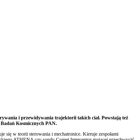
wania i przewidywania trajektorii takich ciał. Powstają też
um Badań Kosmicznych PAN.
 się w teorii sterowania i mechatronice. Kieruje zespołami
wskiego ATHENA czy sondy Comet Interceptor mającej przechwycić