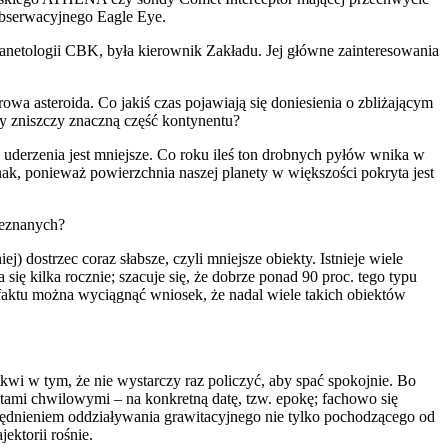
obserwacyjnego Eagle Eye.
netologii CBK, była kierownik Zakładu. Jej główne zainteresowania
wa asteroida. Co jakiś czas pojawiają się doniesienia o zbliżającym
czy zniszczy znaczną część kontynentu?
uderzenia jest mniejsze. Co roku ileś ton drobnych pyłów wnika w
dnak, ponieważ powierzchnia naszej planety w większości pokryta jest
ieznanych?
j) dostrzec coraz słabsze, czyli mniejsze obiekty. Istnieje wiele
ę kilka rocznie; szacuje się, że dobrze ponad 90 proc. tego typu
 faktu można wyciągnąć wniosek, że nadal wiele takich obiektów
kwi w tym, że nie wystarczy raz policzyć, aby spać spokojnie. Bo
rbitami chwilowymi – na konkretną datę, tzw. epokę; fachowo się
lędnieniem oddziaływania grawitacyjnego nie tylko pochodzącego od
ektorii rośnie.