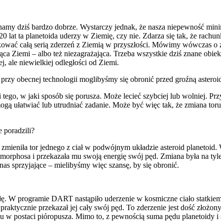
namy dziś bardzo dobrze. Wystarczy jednak, że nasza niepewność minim
20 lat ta planetoida uderzy w Ziemię, czy nie. Zdarza się tak, że rachu
kować całą serią zderzeń z Ziemią w przyszłości. Mówimy wówczas o zj
żająca Ziemi – albo też niezagrażająca. Trzeba wszystkie dziś znane obi
, ale niewielkiej odległości od Ziemi.
przy obecnej technologii moglibyśmy się obronić przed groźną asteroi
 tego, w jaki sposób się porusza. Może lecieć szybciej lub wolniej. Prz
ogą ułatwiać lub utrudniać zadanie. Może być więc tak, że zmiana toru 
 poradzili?
zmieniła tor jednego z ciał w podwójnym układzie asteroid planetoid. W
morphosa i przekazała mu swoją energię swój pęd. Zmiana była na tyl
nas sprzyjające – mielibyśmy więc szansę, by się obronić.
 siłę. W programie DART nastąpiło uderzenie w kosmiczne ciało statki
że praktycznie przekazał jej cały swój pęd. To zderzenie jest dość zło
u w postaci pióropusza. Mimo to, z pewnością suma pędu planetoidy i s