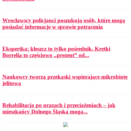
Wrocławscy policjanci poszukują osób, które mogą
posiadać informacje w sprawie potrącenia
Ekspertka: kleszcz to tylko pośrednik. Krętki
Borrelia to częściowo „prezent” od...
Naukowcy tworzą przekąski wspierające mikrobiotę
jelitową
Rehabilitacja po urazach i przeciążeniach – jak
mieszkańcy Dolnego Śląska mogą...