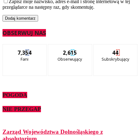
Zapisz moje nazwisko, adres e-mail i stronę internetową w tej
przeglądarce na następny raz, gdy skomentuję.
OBSERWUJ NAS
7,354
2,615
44
Fani
Obserwujący
Subskrybujący
POGODA
NIE PRZEGAP
Zarząd Województwa Dolnośląskiego z
absolutorium