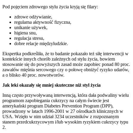
Pod pojęciem zdrowego stylu życia kryją się filary:
zdrowe odżywianie,
regularna aktywność fizyczna,
unikanie używek,
higiena snu,
regulacja stresu,
dobre relacje międzyludzkie.
Ekspertka podkreśliła, że to badanie pokazało też siłę interwencji w
kontekście innych chorób zależnych od stylu życia, bowiem
stosowanie się do powyższych zasad może zapobiec ponad 80 proc.
zawałów mięśnia sercowego czy o połowę obniżyć ryzyko udarów,
a o blisko 40 proc. nowotworów.
Jak leki okazały się mniej skuteczne niż styl życia
Inną często przywoływaną interwencją, która dała podwaliny wielu
programom zapobiegania cukrzycy na całym świecie jest
amerykański program Diabetes Prevention Program (DPP),
prowadzony w latach 1996-2001 w 27 ośrodkach klinicznych w
USA. Wzięło w nim udział 3234 uczestników z rozpoznanym
stanem przedcukrzycowym i/lub wysokim ryzykiem cukrzycy typu
2.