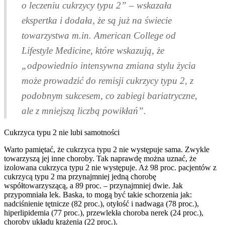
o leczeniu cukrzycy typu 2” – wskazała
ekspertka i dodała, że są już na świecie
towarzystwa m.in. American College od
Lifestyle Medicine, które wskazują, że
„odpowiednio intensywna zmiana stylu życia
może prowadzić do remisji cukrzycy typu 2, z
podobnym sukcesem, co zabiegi bariatryczne,
ale z mniejszą liczbą powikłań”.
Cukrzyca typu 2 nie lubi samotności
Warto pamiętać, że cukrzyca typu 2 nie występuje sama. Zwykle
towarzyszą jej inne choroby. Tak naprawdę można uznać, że
izolowana cukrzyca typu 2 nie występuje. Aż 98 proc. pacjentów z
cukrzycą typu 2 ma przynajmniej jedną chorobę
współtowarzyszącą, a 89 proc. – przynajmniej dwie. Jak
przypomniała lek. Baska, to mogą być takie schorzenia jak:
nadciśnienie tętnicze (82 proc.), otyłość i nadwaga (78 proc.),
hiperlipidemia (77 proc.), przewlekła choroba nerek (24 proc.),
choroby układu krążenia (22 proc.).