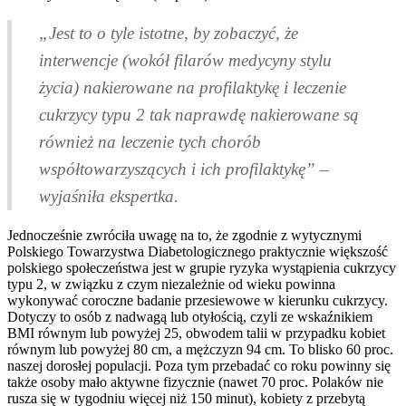
„Jest to o tyle istotne, by zobaczyć, że
interwencje (wokół filarów medycyny stylu
życia) nakierowane na profilaktykę i leczenie
cukrzycy typu 2 tak naprawdę nakierowane są
również na leczenie tych chorób
współtowarzyszących i ich profilaktykę” –
wyjaśniła ekspertka.
Jednocześnie zwróciła uwagę na to, że zgodnie z wytycznymi
Polskiego Towarzystwa Diabetologicznego praktycznie większość
polskiego społeczeństwa jest w grupie ryzyka wystąpienia cukrzycy
typu 2, w związku z czym niezależnie od wieku powinna
wykonywać coroczne badanie przesiewowe w kierunku cukrzycy.
Dotyczy to osób z nadwagą lub otyłością, czyli ze wskaźnikiem
BMI równym lub powyżej 25, obwodem talii w przypadku kobiet
równym lub powyżej 80 cm, a mężczyzn 94 cm. To blisko 60 proc.
naszej dorosłej populacji. Poza tym przebadać co roku powinny się
także osoby mało aktywne fizycznie (nawet 70 proc. Polaków nie
rusza się w tygodniu więcej niż 150 minut), kobiety z przebytą