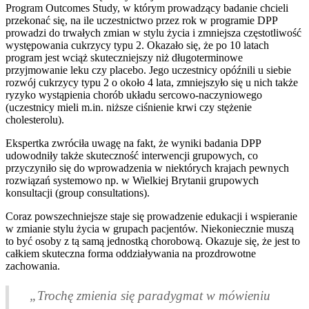
Program Outcomes Study, w którym prowadzący badanie chcieli
przekonać się, na ile uczestnictwo przez rok w programie DPP
prowadzi do trwałych zmian w stylu życia i zmniejsza częstotliwość
występowania cukrzycy typu 2. Okazało się, że po 10 latach
program jest wciąż skuteczniejszy niż długoterminowe
przyjmowanie leku czy placebo. Jego uczestnicy opóźnili u siebie
rozwój cukrzycy typu 2 o około 4 lata, zmniejszyło się u nich także
ryzyko wystąpienia chorób układu sercowo-naczyniowego
(uczestnicy mieli m.in. niższe ciśnienie krwi czy stężenie
cholesterolu).
Ekspertka zwróciła uwagę na fakt, że wyniki badania DPP
udowodniły także skuteczność interwencji grupowych, co
przyczyniło się do wprowadzenia w niektórych krajach pewnych
rozwiązań systemowo np. w Wielkiej Brytanii grupowych
konsultacji (group consultations).
Coraz powszechniejsze staje się prowadzenie edukacji i wspieranie
w zmianie stylu życia w grupach pacjentów. Niekoniecznie muszą
to być osoby z tą samą jednostką chorobową. Okazuje się, że jest to
całkiem skuteczna forma oddziaływania na prozdrowotne
zachowania.
„Trochę zmienia się paradygmat w mówieniu