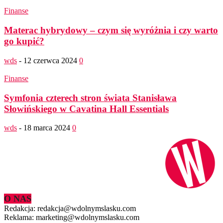
Finanse
Materac hybrydowy – czym się wyróżnia i czy warto
go kupić?
wds
-
12 czerwca 2024
0
Finanse
Symfonia czterech stron świata Stanisława
Słowińskiego w Cavatina Hall Essentials
wds
-
18 marca 2024
0
O NAS
Redakcja: redakcja@wdolnymslasku.com
Reklama: marketing@wdolnymslasku.com