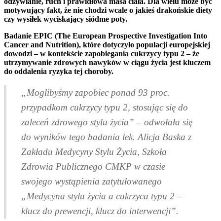
odżywianie, ruch i prawidłowa masa ciała. Dla wielu może być
motywujący fakt, że nie chodzi wcale o jakieś drakońskie diety
czy wysiłek wyciskający siódme poty.
Badanie EPIC (The European Prospective Investigation Into
Cancer and Nutrition), które dotyczyło populacji europejskiej
dowodzi – w kontekście zapobiegania cukrzycy typu 2 – że
utrzymywanie zdrowych nawyków w ciągu życia jest kluczem
do oddalenia ryzyka tej choroby.
„Moglibyśmy zapobiec ponad 93 proc.
przypadkom cukrzycy typu 2, stosując się do
zaleceń zdrowego stylu życia” – odwołała się
do wyników tego badania lek. Alicja Baska z
Zakładu Medycyny Stylu Życia, Szkoła
Zdrowia Publicznego CMKP w czasie
swojego wystąpienia zatytułowanego
„Medycyna stylu życia a cukrzyca typu 2 –
klucz do prewencji, klucz do interwencji”.