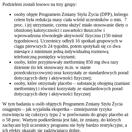
Podzieleni zostali losowo na trzy grupy:
osoby objęte Programem Zmiany Stylu Życia (DPP), którego
celem była redukcja masy ciała wśród uczestników o min. 7
proc. i jej utrzymanie, czemu służyć miało stosowanie diety o
obniżonej kaloryczności i zawartości tłuszczów i
wprowadzona równolegle aktywność fizyczna (150 minut
tygodniowo). Uczestnicy odbyli 16 spotkań grupowych w
ciągu pierwszych 24 tygodni, potem spotykali się co dwa
miesiące z minimum jedną indywidualną rozmową
telefoniczną pomiędzy wizytami;
osoby, które przyjmowały metforminę 850 mg dwa razy
dziennie (to lek stosowany m.in. w stanie
przedcukrzycowym) oraz korzystały ze standardowych porad
dotyczących diety i aktywności fizycznej;
osoby, które otrzymały placebo – substancję obojętną (zamiast
metforminy) i również korzystały ze standardowych porad
dotyczących diety i aktywności fizycznej
W tym badaniu u osób objętych Programem Zmiany Stylu Życia
osiągnięto – jak wyjaśniła ekspertka – zmniejszenie ryzyka
rozwinięcia się cukrzycy typu 2 w porównaniu do grupy placebo aż
o 58 proc. Wartym podkreślenia jest fakt, że zmiany, do których
zachęcani byli uczestnicy programu nie były bardzo restrykcyjne, a
ich efekty okazały się zadziwiająco dobre.