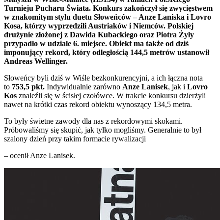
Turnieju Pucharu Świata. Konkurs zakończył się zwycięstwem
w znakomitym stylu duetu Słoweńców – Anze Laniska i Lovro
Kosa, którzy wyprzedzili Austriaków i Niemców. Polskiej
drużynie złożonej z Dawida Kubackiego oraz Piotra Żyły
przypadło w udziale 6. miejsce. Obiekt ma także od dziś
imponujący rekord, który odległością 144,5 metrów ustanowił
Andreas Wellinger.
Słoweńcy byli dziś w Wiśle bezkonkurencyjni, a ich łączna nota
to
753,5 pkt.
Indywidualnie zarówno
Anze Lanisek
, jak i
Lovro
Kos
znaleźli się w ścisłej czołówce. W trakcie konkursu dzierżyli
nawet na krótki czas rekord obiektu wynoszący 134,5 metra.
To były świetne zawody dla nas z rekordowymi skokami.
Próbowaliśmy się skupić, jak tylko mogliśmy. Generalnie to był
szalony dzień przy takim formacie rywalizacji
– ocenił Anze Lanisek.