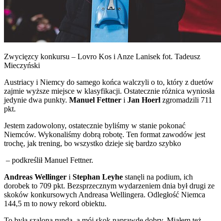
Zwycięzcy konkursu – Lovro Kos i Anze Lanisek fot. Tadeusz
Mieczyński
Austriacy i Niemcy do samego końca walczyli o to, który z duetów
zajmie wyższe miejsce w klasyfikacji. Ostatecznie różnica wyniosła
jedynie dwa punkty.
Manuel Fettner
i
Jan Hoerl
zgromadzili 711
pkt.
Jestem zadowolony, ostatecznie byliśmy w stanie pokonać
Niemców. Wykonaliśmy dobrą robotę. Ten format zawodów jest
trochę, jak trening, bo wszystko dzieje się bardzo szybko
– podkreślił Manuel Fettner.
Andreas Wellinger
i
Stephan Leyhe
stanęli na podium, ich
dorobek to 709 pkt. Bezsprzecznym wydarzeniem dnia był drugi ze
skoków konkursowych Andreasa Wellingera. Odległość Niemca
144,5 m to nowy rekord obiektu. ​
To była szalona runda, a mój skok naprawdę dobry. Miałem też