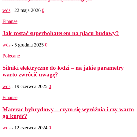
wds
-
22 maja 2026
0
Finanse
Jak zostać superbohaterem na placu budowy?
wds
-
5 grudnia 2025
0
Polecane
Silniki elektryczne do łodzi – na jakie parametry
warto zwrócić uwagę?
wds
-
19 czerwca 2025
0
Finanse
Materac hybrydowy – czym się wyróżnia i czy warto
go kupić?
wds
-
12 czerwca 2024
0