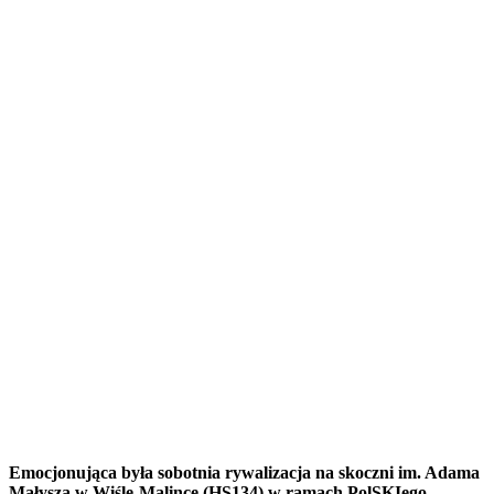
Emocjonująca była sobotnia rywalizacja na skoczni im. Adama
Małysza w Wiśle-Malince (HS134) w ramach PolSKIego