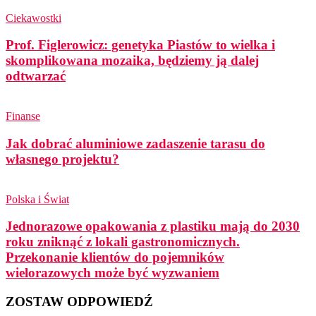
Ciekawostki
Prof. Figlerowicz: genetyka Piastów to wielka i
skomplikowana mozaika, będziemy ją dalej
odtwarzać
Finanse
Jak dobrać aluminiowe zadaszenie tarasu do
własnego projektu?
Polska i Świat
Jednorazowe opakowania z plastiku mają do 2030
roku zniknąć z lokali gastronomicznych.
Przekonanie klientów do pojemników
wielorazowych może być wyzwaniem
ZOSTAW ODPOWIEDŹ