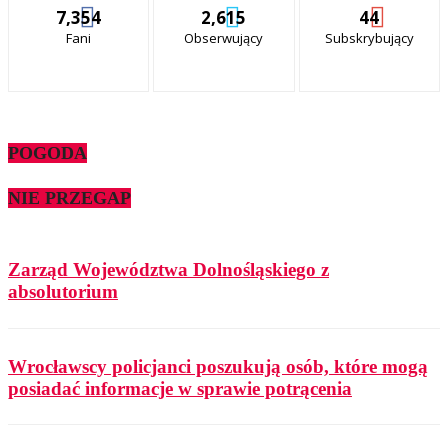
7,354
2,615
44
Fani
Obserwujący
Subskrybujący
POGODA
NIE PRZEGAP
Zarząd Województwa Dolnośląskiego z
absolutorium
Wrocławscy policjanci poszukują osób, które mogą
posiadać informacje w sprawie potrącenia