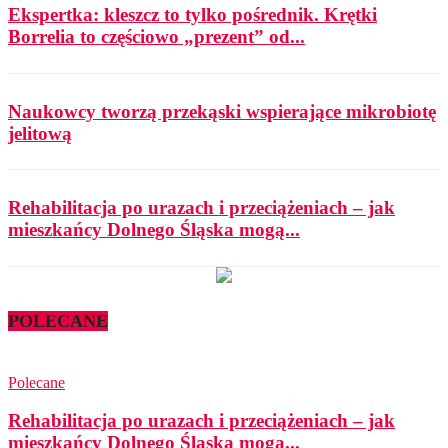
Ekspertka: kleszcz to tylko pośrednik. Krętki
Borrelia to częściowo „prezent” od...
Naukowcy tworzą przekąski wspierające mikrobiotę
jelitową
Rehabilitacja po urazach i przeciążeniach – jak
mieszkańcy Dolnego Śląska mogą...
POLECANE
Polecane
Rehabilitacja po urazach i przeciążeniach – jak
mieszkańcy Dolnego Śląska mogą...