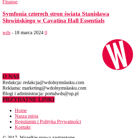
Finanse
Symfonia czterech stron świata Stanisława
Słowińskiego w Cavatina Hall Essentials
wds
-
18 marca 2024
0
O NAS
Redakcja: redakcja@wdolnymslasku.com
Reklama: marketing@wdolnymslasku.com
Blogi i administracja: portalwds@op.pl
PRZYDATNE LINKI
Home
Nasza misja
Regulamin i Polityka Prywatności
Kontakt
© 2017. Wszelkie prawa zastrzeżone