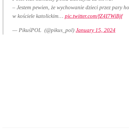
– Jestem pewien, że wychowanie dzieci przez pary hom
w kościele katolickim…
pic.twitter.com/fZ4I7WiBjf
— PikuśPOL ‏ (@pikus_pol)
January 15, 2024