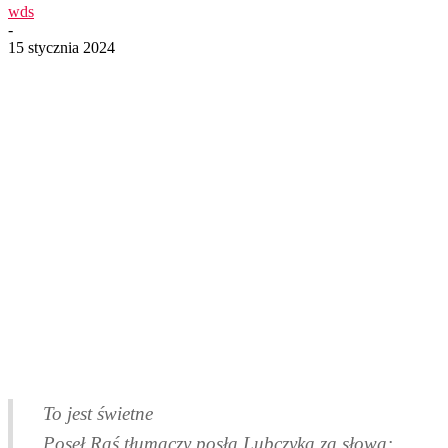
wds
-
15 stycznia 2024
To jest świetne
Poseł Raś tłumaczy posła Lubczyka za słowa: