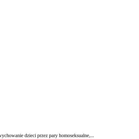
E
ZDROWIE
CIEKAWOSTKI
WIĘCEJ
wychowanie dzieci przez pary homoseksualne,...