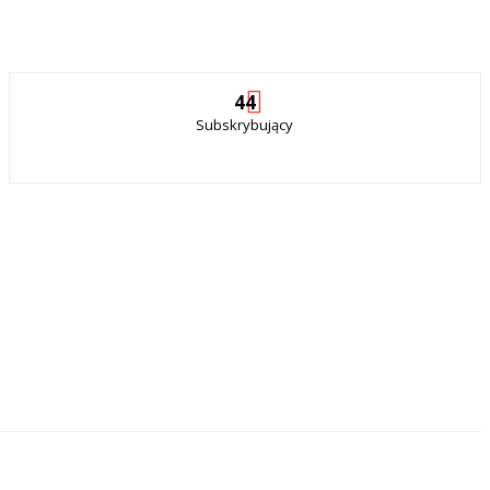
44
Subskrybujący