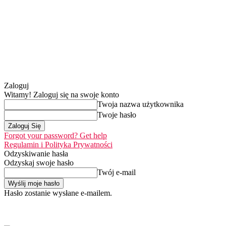
Zaloguj
Witamy! Zaloguj się na swoje konto
Twoja nazwa użytkownika
Twoje hasło
Forgot your password? Get help
Regulamin i Polityka Prywatności
Odzyskiwanie hasła
Odzyskaj swoje hasło
Twój e-mail
Hasło zostanie wysłane e-mailem.
Home
Nasza misj
niedziela, 9 sierpnia 2026
Zaloguj się / Dołącz