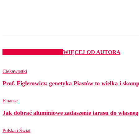
Udział
PODOBNE ARTYKUŁY
WIĘCEJ OD AUTORA
Ciekawostki
Prof. Figlerowicz: genetyka Piastów to wielka i sko
Finanse
Jak dobrać aluminiowe zadaszenie tarasu do własneg
Polska i Świat