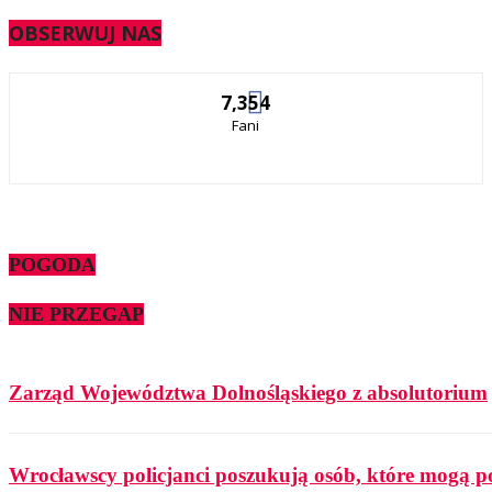
OBSERWUJ NAS
7,354
Fani
POGODA
NIE PRZEGAP
Zarząd Województwa Dolnośląskiego z absolutorium
Wrocławscy policjanci poszukują osób, które mogą p