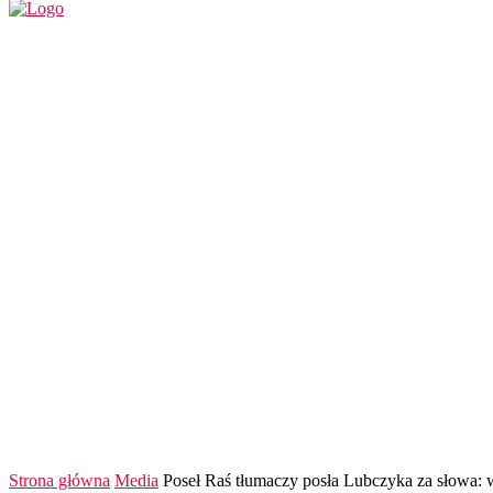
REGION
POLSKA I ŚWIAT
KULTURA
FINANS
Strona główna
Media
Poseł Raś tłumaczy posła Lubczyka za słowa: 