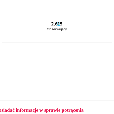
2,615
Obserwujący
osiadać informacje w sprawie potrącenia