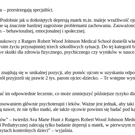
 – przestrzegają specjaliści.
 Podobnie jak u dotkniętych depresją matek m.in. maleje wrażliwość oj
czne są znacznie bardziej zagrożone problemami zachowania. Zauważono
 – behawioralnej, emocjonalnej i społecznej.
aukowcy z Rutgers Robert Wood Johnson Medical School donieśli właśn
im życiu przynajmniej trzech szkodliwych sytuacji. Do tej kategorii b
e skutki dla zdrowia fizycznego, psychicznego czy wyników w nauce
y znajdują się w unikalnej pozycji, aby pomóc ojcom w uzyskaniu odp
spół przyjrzeli się prawie 2 tys. parom ojciec-dziecko. – Te wstępne w
ać im odpowiednie leczenie, co może zmniejszyć późniejsze ryzyko dla 
astosowaniem głównie psychoterapii i leków. Ważne jest jednak, aby t
nawet, że nie tylko matki, ale także ojcowie powinni się badać pod k
iców” – twierdzi Ava Marie Hunt z Rutgers Robert Wood Johnson Medi
trycznej zalecają tylko badanie depresji u matek, w pierwszym roku ż
zytach kontrolnych dzieci” – wyjaśnia.