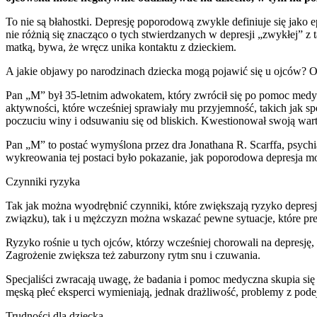
To nie są błahostki. Depresję poporodową zwykle definiuje się jako 
nie różnią się znacząco o tych stwierdzanych w depresji „zwykłej” z 
matką, bywa, że wręcz unika kontaktu z dzieckiem.
A jakie objawy po narodzinach dziecka mogą pojawić się u ojców? Op
Pan „M” był 35-letnim adwokatem, który zwrócił się po pomoc medyczn
aktywności, które wcześniej sprawiały mu przyjemność, takich jak spo
poczuciu winy i odsuwaniu się od bliskich. Kwestionował swoją war
Pan „M” to postać wymyślona przez dra Jonathana R. Scarffa, psych
wykreowania tej postaci było pokazanie, jak poporodowa depresja mo
Czynniki ryzyka
Tak jak można wyodrębnić czynniki, które zwiększają ryzyko depresj
związku), tak i u mężczyzn można wskazać pewne sytuacje, które pre
Ryzyko rośnie u tych ojców, którzy wcześniej chorowali na depresj
Zagrożenie zwiększa też zaburzony rytm snu i czuwania.
Specjaliści zwracają uwagę, że badania i pomoc medyczna skupia się
męską płeć eksperci wymieniają, jednak drażliwość, problemy z pod
Trudności dla dziecka