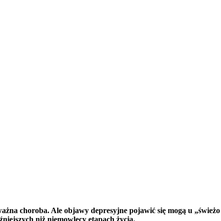
żna choroba. Ale objawy depresyjne pojawić się mogą u „świeżo 
niejszych niż niemowlęcy etapach życia.