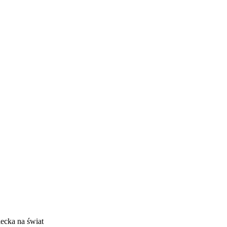
E
ZDROWIE
CIEKAWOSTKI
WIĘCEJ
iecka na świat