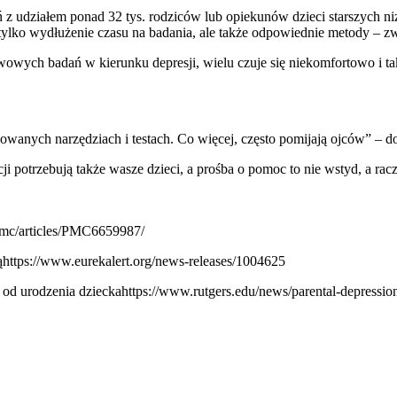
 z udziałem ponad 32 tys. rodziców lub opiekunów dzieci starszych ni
e tylko wydłużenie czasu na badania, ale także odpowiednie metody – 
wowych badań w kierunku depresji, wielu czuje się niekomfortowo i t
wanych narzędziach i testach. Co więcej, często pomijają ojców” – doda
ji potrzebują także wasze dzieci, a prośba o pomoc to nie wstyd, a rac
pmc/articles/PMC6659987/
https://www.eurekalert.org/news-releases/1004625
 od urodzenia dzieckahttps://www.rutgers.edu/news/parental-depression