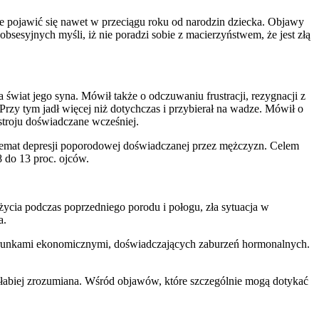
oże pojawić się nawet w przeciągu roku od narodzin dziecka. Objawy
bsesyjnych myśli, iż nie poradzi sobie z macierzyństwem, że jest złą
świat jego syna. Mówił także o odczuwaniu frustracji, rezygnacji z
 Przy tym jadł więcej niż dotychczas i przybierał na wadze. Mówił o
stroju doświadczane wcześniej.
 temat depresji poporodowej doświadczanej przez mężczyzn. Celem
8 do 13 proc. ojców.
życia podczas poprzedniego porodu i połogu, zła sytuacja w
a.
i warunkami ekonomicznymi, doświadczających zaburzeń hormonalnych.
 słabiej zrozumiana. Wśród objawów, które szczególnie mogą dotykać