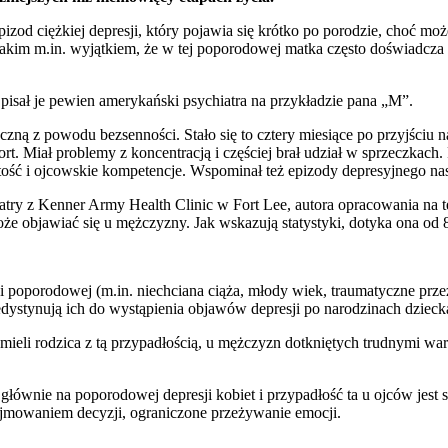
epizod ciężkiej depresji, który pojawia się krótko po porodzie, choć m
takim m.in. wyjątkiem, że w tej poporodowej matka często doświadcza o
isał je pewien amerykański psychiatra na przykładzie pana „M”.
ą z powodu bezsenności. Stało się to cztery miesiące po przyjściu na 
rt. Miał problemy z koncentracją i częściej brał udział w sprzeczkach.
tość i ojcowskie kompetencje. Wspominał też epizody depresyjnego na
iatry z Kenner Army Health Clinic w Fort Lee, autora opracowania na
że objawiać się u mężczyzny. Jak wskazują statystyki, dotyka ona od 
i poporodowej (m.in. niechciana ciąża, młody wiek, traumatyczne prze
dystynują ich do wystąpienia objawów depresji po narodzinach dzieck
ę, mieli rodzica z tą przypadłością, u mężczyzn dotkniętych trudnym
 głównie na poporodowej depresji kobiet i przypadłość ta u ojców jest
ejmowaniem decyzji, ograniczone przeżywanie emocji.