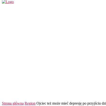
REGION
POLSKA I ŚWIAT
KULTURA
FINANS
Strona główna
Region
Ojciec też może mieć depresję po przyjściu dz