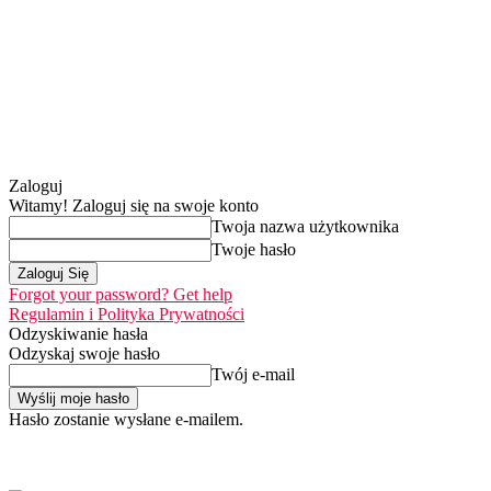
Zaloguj
Witamy! Zaloguj się na swoje konto
Twoja nazwa użytkownika
Twoje hasło
Forgot your password? Get help
Regulamin i Polityka Prywatności
Odzyskiwanie hasła
Odzyskaj swoje hasło
Twój e-mail
Hasło zostanie wysłane e-mailem.
Home
Nasza misja
sobota, 8 sierpnia 2026
Zaloguj się / Dołącz