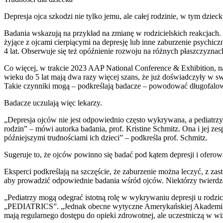
Depresja ojca szkodzi nie tylko jemu, ale całej rodzinie, w tym dziecku
Badania wskazują na przykład na zmianę w rodzicielskich reakcjach.
żyjące z ojcami cierpiącymi na depresję lub inne zaburzenie psychi
4 lat. Obserwuje się też opóźnienie rozwoju na różnych płaszczyznach
Co więcej, w trakcie 2023 AAP National Conference & Exhibition, n
wieku do 5 lat mają dwa razy więcej szans, że już doświadczyły w swo
Takie czynniki mogą – podkreślają badacze – powodować długofalow
Badacze uczulają więc lekarzy.
„Depresja ojców nie jest odpowiednio często wykrywana, a pediatrz
rodzin” – mówi autorka badania, prof. Kristine Schmitz. Ona i jej ze
późniejszymi trudnościami ich dzieci” – podkreśla prof. Schmitz.
Sugeruje to, że ojców powinno się badać pod kątem depresji i oferow
Eksperci podkreślają na szczęście, że zaburzenie można leczyć, z z
aby prowadzić odpowiednie badania wśród ojców. Niektórzy twierdzą 
„Pediatrzy mogą odegrać istotną rolę w wykrywaniu depresji u rodz
„PEDIATRICS”. „Jednak obecne wytyczne Amerykańskiej Akademii Pedia
mają regularnego dostępu do opieki zdrowotnej, ale uczestniczą w wi