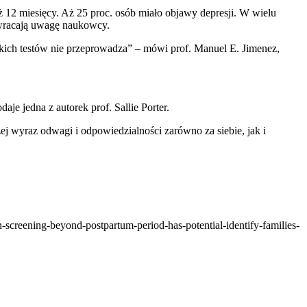
ż 12 miesięcy. Aż 25 proc. osób miało objawy depresji. W wielu
zwracają uwagę naukowcy.
akich testów nie przeprowadza” – mówi prof. Manuel E. Jimenez,
je jedna z autorek prof. Sallie Porter.
zej wyraz odwagi i odpowiedzialności zarówno za siebie, jak i
-screening-beyond-postpartum-period-has-potential-identify-families-