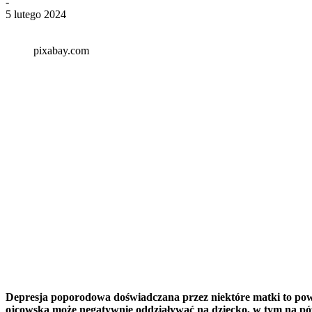
-
5 lutego 2024
pixabay.com
Depresja poporodowa doświadczana przez niektóre matki to powa
ojcowska może negatywnie oddziaływać na dziecko, w tym na póź