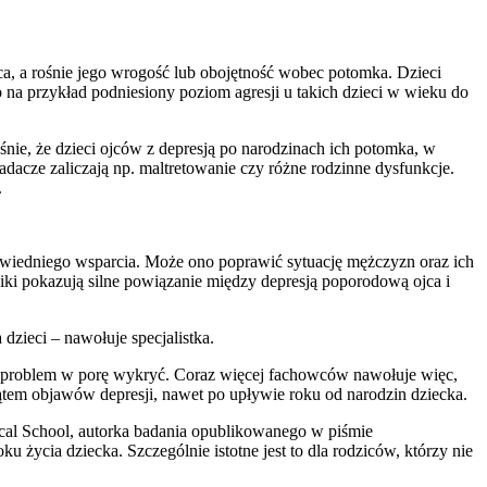
ca, a rośnie jego wrogość lub obojętność wobec potomka. Dzieci
 na przykład podniesiony poziom agresji u takich dzieci w wieku do
ie, że dzieci ojców z depresją po narodzinach ich potomka, w
adacze zaliczają np. maltretowanie czy różne rodzinne dysfunkcje.
.
owiedniego wsparcia. Może ono poprawić sytuację mężczyzn oraz ich
yniki pokazują silne powiązanie między depresją poporodową ojca i
dzieci – nawołuje specjalistka.
aki problem w porę wykryć. Coraz więcej fachowców nawołuje więc,
ątem objawów depresji, nawet po upływie roku od narodzin dziecka.
cal School, autorka badania opublikowanego w piśmie
ycia dziecka. Szczególnie istotne jest to dla rodziców, którzy nie