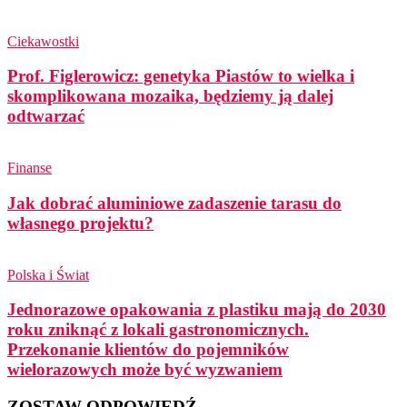
Ciekawostki
Prof. Figlerowicz: genetyka Piastów to wielka i
skomplikowana mozaika, będziemy ją dalej
odtwarzać
Finanse
Jak dobrać aluminiowe zadaszenie tarasu do
własnego projektu?
Polska i Świat
Jednorazowe opakowania z plastiku mają do 2030
roku zniknąć z lokali gastronomicznych.
Przekonanie klientów do pojemników
wielorazowych może być wyzwaniem
ZOSTAW ODPOWIEDŹ