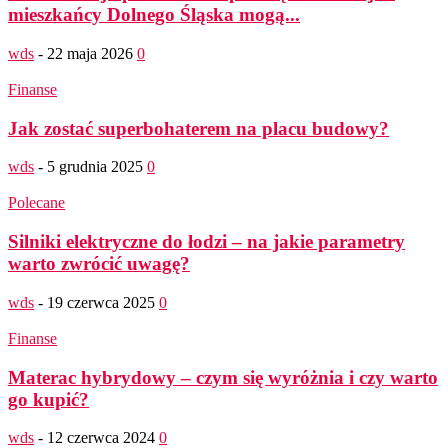
mieszkańcy Dolnego Śląska mogą...
wds
-
22 maja 2026
0
Finanse
Jak zostać superbohaterem na placu budowy?
wds
-
5 grudnia 2025
0
Polecane
Silniki elektryczne do łodzi – na jakie parametry
warto zwrócić uwagę?
wds
-
19 czerwca 2025
0
Finanse
Materac hybrydowy – czym się wyróżnia i czy warto
go kupić?
wds
-
12 czerwca 2024
0