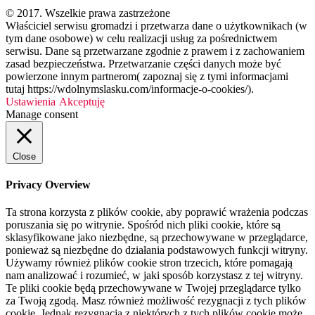
© 2017. Wszelkie prawa zastrzeżone
Właściciel serwisu gromadzi i przetwarza dane o użytkownikach (w
tym dane osobowe) w celu realizacji usług za pośrednictwem
serwisu. Dane są przetwarzane zgodnie z prawem i z zachowaniem
zasad bezpieczeństwa. Przetwarzanie części danych może być
powierzone innym partnerom( zapoznaj się z tymi informacjami
tutaj https://wdolnymslasku.com/informacje-o-cookies/).
Ustawienia
Akceptuję
Manage consent
Close
Privacy Overview
Ta strona korzysta z plików cookie, aby poprawić wrażenia podczas
poruszania się po witrynie. Spośród nich pliki cookie, które są
sklasyfikowane jako niezbędne, są przechowywane w przeglądarce,
ponieważ są niezbędne do działania podstawowych funkcji witryny.
Używamy również plików cookie stron trzecich, które pomagają
nam analizować i rozumieć, w jaki sposób korzystasz z tej witryny.
Te pliki cookie będą przechowywane w Twojej przeglądarce tylko
za Twoją zgodą. Masz również możliwość rezygnacji z tych plików
cookie. Jednak rezygnacja z niektórych z tych plików cookie może