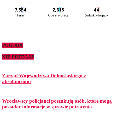
7,354
2,615
44
Fani
Obserwujący
Subskrybujący
POGODA
NIE PRZEGAP
Zarząd Województwa Dolnośląskiego z
absolutorium
Wrocławscy policjanci poszukują osób, które mogą
posiadać informacje w sprawie potrącenia