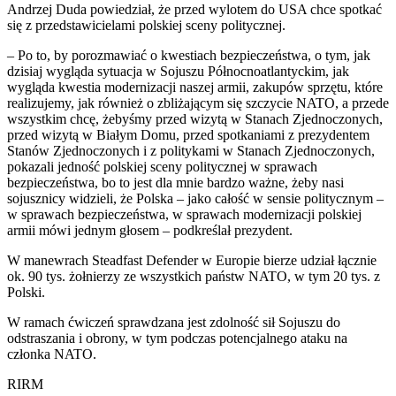
Andrzej Duda powiedział, że przed wylotem do USA chce spotkać
się z przedstawicielami polskiej sceny politycznej.
– Po to, by porozmawiać o kwestiach bezpieczeństwa, o tym, jak
dzisiaj wygląda sytuacja w Sojuszu Północnoatlantyckim, jak
wygląda kwestia modernizacji naszej armii, zakupów sprzętu, które
realizujemy, jak również o zbliżającym się szczycie NATO, a przede
wszystkim chcę, żebyśmy przed wizytą w Stanach Zjednoczonych,
przed wizytą w Białym Domu, przed spotkaniami z prezydentem
Stanów Zjednoczonych i z politykami w Stanach Zjednoczonych,
pokazali jedność polskiej sceny politycznej w sprawach
bezpieczeństwa, bo to jest dla mnie bardzo ważne, żeby nasi
sojusznicy widzieli, że Polska – jako całość w sensie politycznym –
w sprawach bezpieczeństwa, w sprawach modernizacji polskiej
armii mówi jednym głosem – podkreślał prezydent.
W manewrach Steadfast Defender w Europie bierze udział łącznie
ok. 90 tys. żołnierzy ze wszystkich państw NATO, w tym 20 tys. z
Polski.
W ramach ćwiczeń sprawdzana jest zdolność sił Sojuszu do
odstraszania i obrony, w tym podczas potencjalnego ataku na
członka NATO.
RIRM