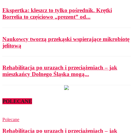
Ekspertka: kleszcz to tylko pośrednik. Krętki
Borrelia to częściowo „prezent” od...
Naukowcy tworzą przekąski wspierające mikrobiotę
jelitową
Rehabilitacja po urazach i przeciążeniach – jak
mieszkańcy Dolnego Śląska mogą...
POLECANE
Polecane
Rehabilitacja po urazach i przeciążeniach – jak