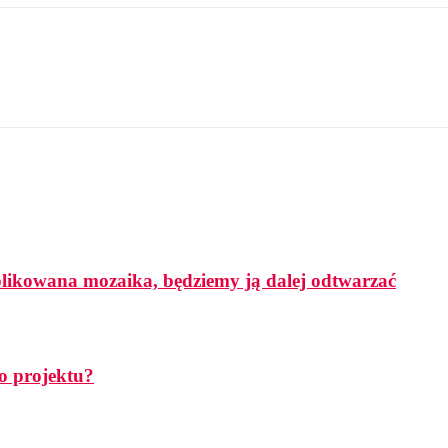
mplikowana mozaika, będziemy ją dalej odtwarzać
o projektu?