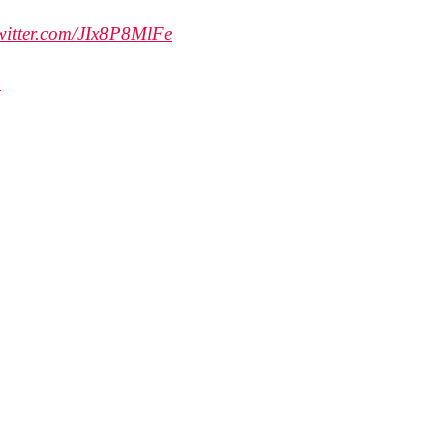
twitter.com/JIx8P8MlFe
4