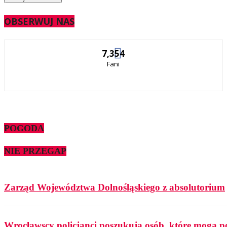
OBSERWUJ NAS
7,354
Fani
POGODA
NIE PRZEGAP
Zarząd Województwa Dolnośląskiego z absolutorium
Wrocławscy policjanci poszukują osób, które mogą p