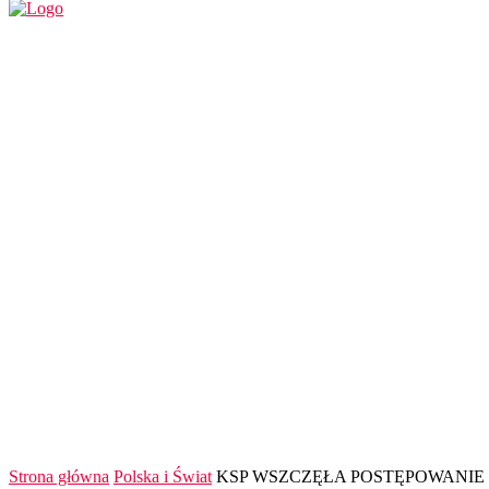
REGION
POLSKA I ŚWIAT
KULTURA
FINANS
Strona główna
Polska i Świat
KSP WSZCZĘŁA POSTĘPOWANIE 