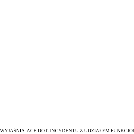
E
ZDROWIE
CIEKAWOSTKI
WIĘCEJ
WYJAŚNIAJĄCE DOT. INCYDENTU Z UDZIAŁEM FUNKCJO