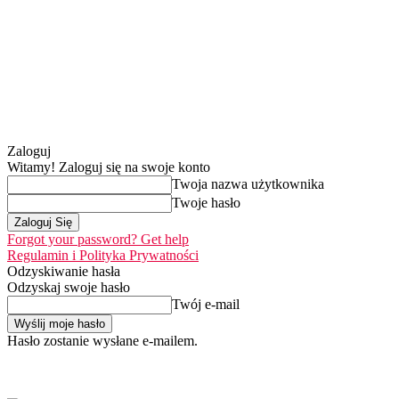
Zaloguj
Witamy! Zaloguj się na swoje konto
Twoja nazwa użytkownika
Twoje hasło
Forgot your password? Get help
Regulamin i Polityka Prywatności
Odzyskiwanie hasła
Odzyskaj swoje hasło
Twój e-mail
Hasło zostanie wysłane e-mailem.
Home
Nasza misj
czwartek, 6 sierpnia 2026
Zaloguj się / Dołącz