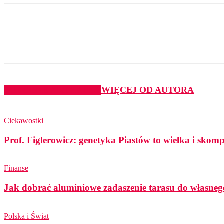
Udział
PODOBNE ARTYKUŁY
WIĘCEJ OD AUTORA
Ciekawostki
Prof. Figlerowicz: genetyka Piastów to wielka i sko
Finanse
Jak dobrać aluminiowe zadaszenie tarasu do własneg
Polska i Świat