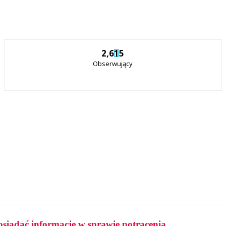
2,615
Obserwujący
osiadać informacje w sprawie potrącenia