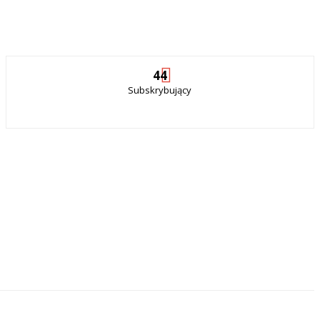
44
Subskrybujący