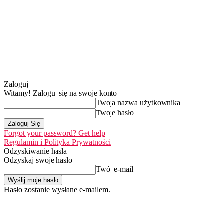
Zaloguj
Witamy! Zaloguj się na swoje konto
Twoja nazwa użytkownika
Twoje hasło
Forgot your password? Get help
Regulamin i Polityka Prywatności
Odzyskiwanie hasła
Odzyskaj swoje hasło
Twój e-mail
Hasło zostanie wysłane e-mailem.
Home
Nasza misj
czwartek, 6 sierpnia 2026
Zaloguj się / Dołącz