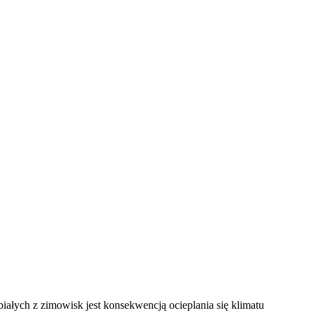
E
ZDROWIE
CIEKAWOSTKI
WIĘCEJ
iałych z zimowisk jest konsekwencją ocieplania się klimatu