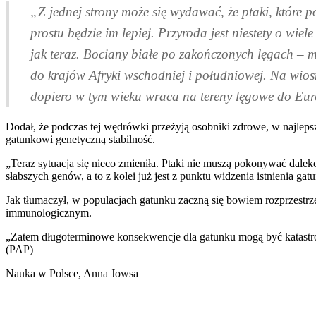
„Z jednej strony może się wydawać, że ptaki, które 
prostu będzie im lepiej. Przyroda jest niestety o wie
jak teraz. Bociany białe po zakończonych lęgach – mn
do krajów Afryki wschodniej i południowej. Na wios
dopiero w tym wieku wraca na tereny lęgowe do Europy
Dodał, że podczas tej wędrówki przeżyją osobniki zdrowe, w najleps
gatunkowi genetyczną stabilność.
„Teraz sytuacja się nieco zmieniła. Ptaki nie muszą pokonywać dale
słabszych genów, a to z kolei już jest z punktu widzenia istnienia 
Jak tłumaczył, w populacjach gatunku zaczną się bowiem rozprzestrz
immunologicznym.
„Zatem długoterminowe konsekwencje dla gatunku mogą być katastrofa
(PAP)
Nauka w Polsce, Anna Jowsa