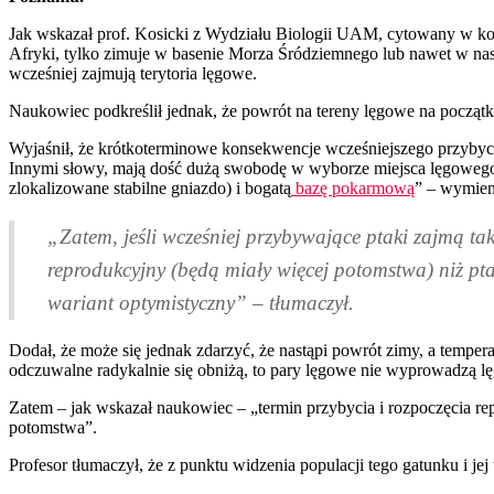
Jak wskazał prof. Kosicki z Wydziału Biologii UAM, cytowany w kom
Afryki, tylko zimuje w basenie Morza Śródziemnego lub nawet w nas
wcześniej zajmują terytoria lęgowe.
Naukowiec podkreślił jednak, że powrót na tereny lęgowe na początku
Wyjaśnił, że krótkoterminowe konsekwencje wcześniejszego przybyci
Innymi słowy, mają dość dużą swobodę w wyborze miejsca lęgowego. 
zlokalizowane stabilne gniazdo) i bogatą
bazę pokarmową
” – wymien
„Zatem, jeśli wcześniej przybywające ptaki zajmą taki
reprodukcyjny (będą miały więcej potomstwa) niż pta
wariant optymistyczny” – tłumaczył.
Dodał, że może się jednak zdarzyć, że nastąpi powrót zimy, a tempera
odczuwalne radykalnie się obniżą, to pary lęgowe nie wyprowadzą lęg
Zatem – jak wskazał naukowiec – „termin przybycia i rozpoczęcia rep
potomstwa”.
Profesor tłumaczył, że z punktu widzenia populacji tego gatunku i jej