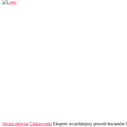
REGION
POLSKA I ŚWIAT
KULTURA
FINANS
Strona główna
Ciekawostki
Ekspert: wcześniejszy powrót bocianów b