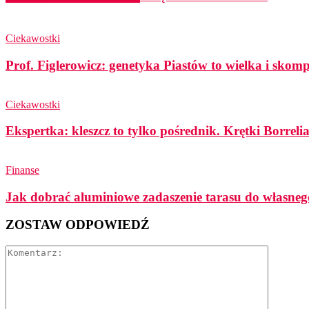
Ciekawostki
Prof. Figlerowicz: genetyka Piastów to wielka i sko
Ciekawostki
Ekspertka: kleszcz to tylko pośrednik. Krętki Borreli
Finanse
Jak dobrać aluminiowe zadaszenie tarasu do własneg
ZOSTAW ODPOWIEDŹ