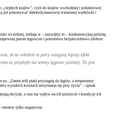
do „ciepłych krajów”, czyli do krajów wschodniej i południowej
uszą już pokonywać dalekodystansowej wiosennej wędrówki i
ko wcześniej, trafiają w – nazwijmy to – konkurencyjną próżnię.
ie zapewnią parom lęgowym i potomstwu bezpieczeństwo (dobrze
nsa, że to właśnie te pary osiągną lepszy efekt
ez to przybyły na tereny lęgowe później. To jest
czu. „Zatem jeśli ptaki przystąpią do lęgów, a temperatury
dzo wysokich kosztach utrzymania się przy życiu” – opisał.
jmują decyzje, a ona ma wpływ na ich przeżycie i kondycje ich
– niestety tylko negatywne.