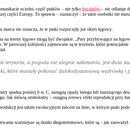
unikacie uczelni, część ptaków – nie tylko
bocianów
– nie odlatuje 
zej części Europy. To sprawia – zaznaczył – że takie osobniki nie m
 marca nie oznacza, że te ptaki rozpoczęły już okres lęgowy.
a na tereny lęgowe mogą być dwojakie. „Pary przybywające na lęgowis
W pierwszej kolejności zajmowane są te terytoria, które potencjaln
iał.
e terytoria, a pogoda nie ulegnie załamaniu, jest duża sza
ki, które musiały pokonać dalekodystansową wędrówkę i prz
tury spadną poniżej 0 st. C, nastąpią opady śniegu lub marznącego desz
u. Jak mówią ornitolodzy – osiągną zerowy efekt reprodukcji przy bar
rodukcji jest takim ewolucyjnym tańcem na linie, w którym ptaki pode
 trwania ważniejsze są skutki długoterminowe, które są – jak zauważył 