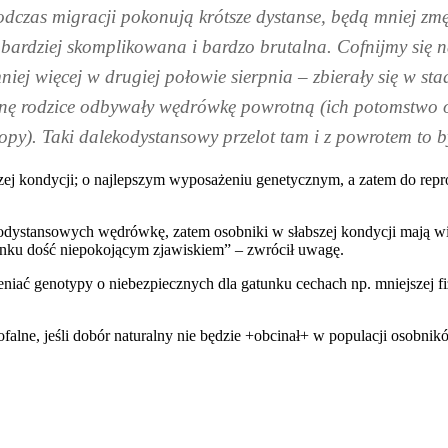
podczas migracji pokonują krótsze dystanse, będą mniej z
le bardziej skomplikowana i bardzo brutalna. Cofnijmy się n
iej więcej w drugiej połowie sierpnia – zbierały się w sta
nę rodzice odbywały wędrówkę powrotną (ich potomstwo os
). Taki dalekodystansowy przelot tam i z powrotem to był (
zej kondycji; o najlepszym wyposażeniu genetycznym, a zatem do repro
kodystansowych wędrówkę, zatem osobniki w słabszej kondycji mają wię
gatunku dość niepokojącym zjawiskiem” – zwrócił uwagę.
eniać genotypy o niebezpiecznych dla gatunku cechach np. mniejszej 
lne, jeśli dobór naturalny nie będzie +obcinał+ w populacji osobnikó