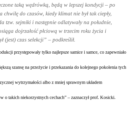
męczone taką wędrówką, będą w lepszej kondycji – po
a chwilę do czasów, kiedy klimat nie był tak ciepły,
da tzw. sejmiki i następnie odlatywały na południe,
iąga dojrzałość płciową w trzecim roku życia i
jest) czas selekcji” – podkreślił.
dukcji przystępowały tylko najlepsze samice i samce, co zapewniało
kszą szansę na przeżycie i przekazania do kolejnego pokolenia tych
fizycznej wytrzymałości albo z mniej sprawnym układem
w o takich niekorzystnych cechach” – zaznaczył prof. Kosicki.