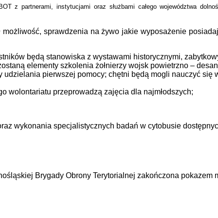
OT z partnerami, instytucjami oraz służbami całego województwa dolnoś
 możliwość, sprawdzenia na żywo jakie wyposażenie posiadaj
stników będą stanowiska z wystawami historycznymi, zabytkowy
ostaną elementy szkolenia żołnierzy wojsk powietrzno – desa
udzielania pierwszej pomocy; chętni będą mogli nauczyć się
o wolontariatu przeprowadzą zajęcia dla najmłodszych;
raz wykonania specjalistycznych badań w cytobusie dostępnych
nośląskiej Brygady Obrony Terytorialnej zakończona pokazem 