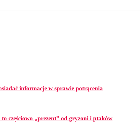
osiadać informacje w sprawie potrącenia
a to częściowo „prezent” od gryzoni i ptaków