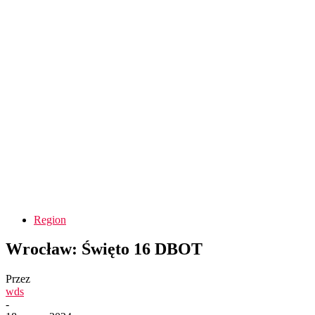
Region
Wrocław: Święto 16 DBOT
Przez
wds
-