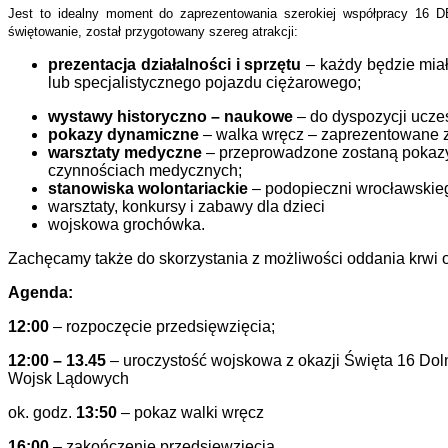
Jest to idealny moment do zaprezentowania szerokiej współpracy 16 DB
świętowanie, został przygotowany szereg atrakcji:
prezentacja działalności i sprzętu
– każdy będzie miał
lub specjalistycznego pojazdu ciężarowego;
wystawy historyczno – naukowe
– do dyspozycji ucze
pokazy dynamiczne
– walka wręcz – zaprezentowane z
warsztaty medyczne
– przeprowadzone zostaną pokazy 
czynnościach medycznych;
stanowiska wolontariackie
– podopieczni wrocławskieg
warsztaty, konkursy i zabawy dla dzieci
wojskowa grochówka.
Zachęcamy także do skorzystania z możliwości oddania krwi o
Agenda:
12:00
– rozpoczęcie przedsięwzięcia;
12:00 – 13.45
– uroczystość wojskowa z okazji Święta 16 Dol
Wojsk Lądowych
ok. godz.
13:50
– pokaz walki wręcz
16:00
– zakończenie przedsięwzięcia