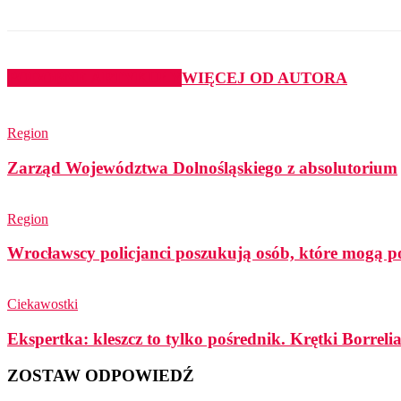
PODOBNE ARTYKUŁY
WIĘCEJ OD AUTORA
Region
Zarząd Województwa Dolnośląskiego z absolutorium
Region
Wrocławscy policjanci poszukują osób, które mogą p
Ciekawostki
Ekspertka: kleszcz to tylko pośrednik. Krętki Borreli
ZOSTAW ODPOWIEDŹ