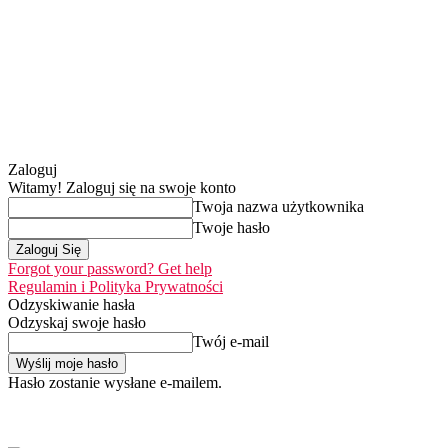
Zaloguj
Witamy! Zaloguj się na swoje konto
Twoja nazwa użytkownika
Twoje hasło
Forgot your password? Get help
Regulamin i Polityka Prywatności
Odzyskiwanie hasła
Odzyskaj swoje hasło
Twój e-mail
Hasło zostanie wysłane e-mailem.
Home
Nasza misj
czwartek, 6 sierpnia 2026
Zaloguj się / Dołącz