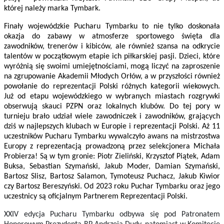
której należy marka Tymbark.
Finały wojewódzkie Pucharu Tymbarku to nie tylko doskonała
okazja do zabawy w atmosferze sportowego święta dla
zawodników, trenerów i kibiców, ale również szansa na odkrycie
talentów w początkowym etapie ich piłkarskiej pasji. Dzieci, które
wyróżnią się swoimi umiejętnościami, mogą liczyć na zaproszenie
na zgrupowanie Akademii Młodych Orłów, a w przyszłości również
powołanie do reprezentacji Polski różnych kategorii wiekowych.
Już od etapu wojewódzkiego w wybranych miastach rozgrywki
obserwują skauci PZPN oraz lokalnych klubów. Do tej pory w
turnieju brało udział wiele zawodniczek i zawodników, grających
dziś w najlepszych klubach w Europie i reprezentacji Polski.
Aż 11
uczestników Pucharu Tymbarku wywalczyło awans na mistrzostwa
Europy z reprezentacją prowadzoną przez selekcjonera Michała
Probierza! Są w tym gronie:
Piotr Zieliński, Krzysztof Piątek, Adam
Buksa, Sebastian Szymański, Jakub Moder, Damian Szymański,
Bartosz Slisz, Bartosz Salamon, Tymoteusz Puchacz, Jakub Kiwior
czy Bartosz Bereszyński. Od 2023 roku Puchar Tymbarku oraz jego
uczestnicy są oficjalnym Partnerem Reprezentacji Polski.
XXIV edycja Pucharu Tymbarku odbywa się pod Patronatem