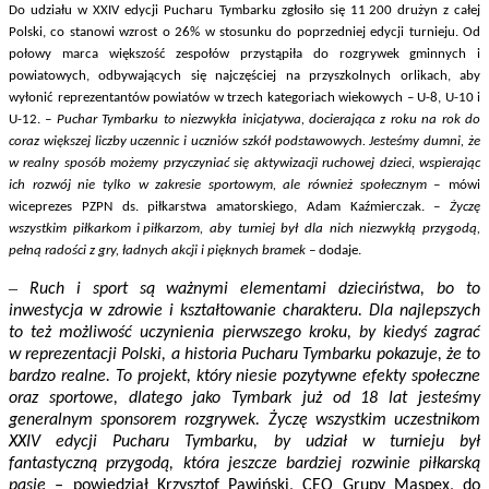
Do udziału w XXIV edycji Pucharu Tymbarku zgłosiło się 11 200 drużyn z całej
Polski, co stanowi wzrost o 26% w stosunku do poprzedniej edycji turnieju. Od
połowy marca większość zespołów przystąpiła do rozgrywek gminnych i
powiatowych, odbywających się najczęściej na przyszkolnych orlikach, aby
wyłonić reprezentantów powiatów w trzech kategoriach wiekowych – U-8, U-10 i
U-12.
– Puchar Tymbarku to niezwykła inicjatywa, docierająca z roku na rok do
coraz większej liczby uczennic i uczniów szkół podstawowych. Jesteśmy dumni, że
w realny sposób możemy przyczyniać się aktywizacji ruchowej dzieci, wspierając
ich rozwój nie tylko w zakresie sportowym, ale również społecznym –
mówi
wiceprezes PZPN ds. piłkarstwa amatorskiego, Adam Kaźmierczak.
– Życzę
wszystkim piłkarkom i piłkarzom, aby turniej był dla nich niezwykłą przygodą,
pełną radości z gry, ładnych akcji i pięknych bramek –
dodaje.
–
Ruch i sport są ważnymi elementami dzieciństwa, bo to
inwestycja w zdrowie i kształtowanie charakteru. Dla najlepszych
to też możliwość uczynienia pierwszego kroku, by kiedyś zagrać
w reprezentacji Polski, a historia Pucharu Tymbarku pokazuje, że to
bardzo realne. To projekt, który niesie pozytywne efekty społeczne
oraz sportowe, dlatego jako Tymbark już od 18 lat jesteśmy
generalnym sponsorem rozgrywek. Życzę wszystkim uczestnikom
XXIV edycji Pucharu Tymbarku, by udział w turnieju był
fantastyczną przygodą, która jeszcze bardziej rozwinie piłkarską
pasję –
powiedział
Krzysztof Pawiński, CEO Grupy Maspex, do