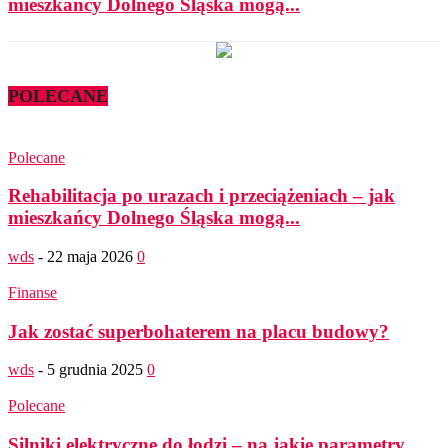
mieszkańcy Dolnego Śląska mogą...
POLECANE
Polecane
Rehabilitacja po urazach i przeciążeniach – jak
mieszkańcy Dolnego Śląska mogą...
wds
-
22 maja 2026
0
Finanse
Jak zostać superbohaterem na placu budowy?
wds
-
5 grudnia 2025
0
Polecane
Silniki elektryczne do łodzi – na jakie parametry