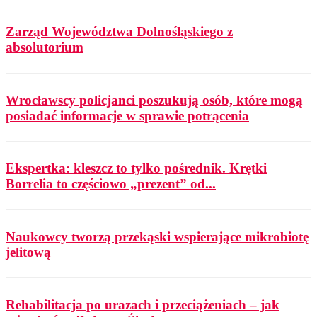
Zarząd Województwa Dolnośląskiego z
absolutorium
Wrocławscy policjanci poszukują osób, które mogą
posiadać informacje w sprawie potrącenia
Ekspertka: kleszcz to tylko pośrednik. Krętki
Borrelia to częściowo „prezent” od...
Naukowcy tworzą przekąski wspierające mikrobiotę
jelitową
Rehabilitacja po urazach i przeciążeniach – jak