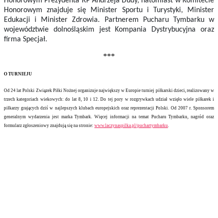
Honorowym Prezydenta RP Andrzeja Dudy, natomiast w Komitecie
Honorowym znajduje się Minister Sportu i Turystyki, Minister
Edukacji i Minister Zdrowia. Partnerem Pucharu Tymbarku w
województwie dolnośląskim jest Kompania Dystrybucyjna oraz
firma Specjał.
***
O TURNIEJU
Od 24 lat Polski Związek Piłki Nożnej organizuje największy w Europie turniej piłkarski dzieci, realizowany w
trzech kategoriach wiekowych: do lat 8, 10 i 12. Do tej pory w rozgrywkach udział wzięło wiele piłkarek i
piłkarzy grających dziś w najlepszych klubach europejskich oraz reprezentacji Polski. Od 2007 r. Sponsorem
generalnym wydarzenia jest marka Tymbark.
Więcej informacji na temat Pucharu Tymbarku, nagród oraz
formularz zgłoszeniowy znajdują się na stronie:
www.laczynaspilka.pl/puchartymbarku
.