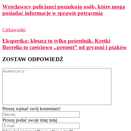
Wrocławscy policjanci poszukują osób, które mogą
posiadać informacje w sprawie potrącenia
Ciekawostki
Ekspertka: kleszcz to tylko pośrednik. Krętki
Borrelia to częściowo „prezent” od gryzoni i ptaków
ZOSTAW ODPOWIEDŹ
Proszę wpisać swój komentarz!
Proszę podać swoje imię tutaj