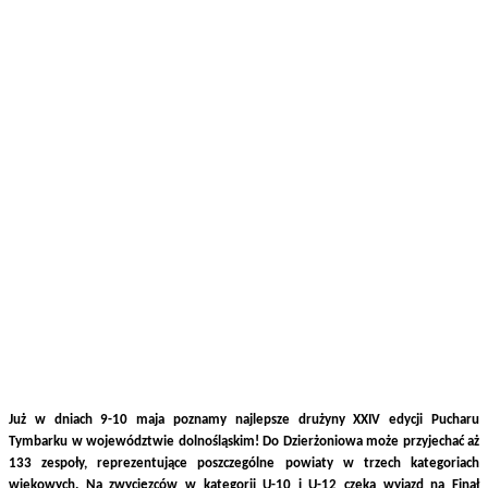
Już w dniach 9-10 maja poznamy najlepsze drużyny XXIV edycji Pucharu
Tymbarku w województwie dolnośląskim! Do Dzierżoniowa może przyjechać aż
133 zespoły, reprezentujące poszczególne powiaty w trzech kategoriach
wiekowych. Na zwycięzców w kategorii U-10 i U-12 czeka wyjazd na Finał