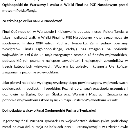
Ogólnopolski do Warszawy i walka o Wielki Finał na PGE Narodowym przed
meczem Polska-Turcja.
Ze szkolnego orlika na PGE Narodowy!
Finał Ogólnopolski w Warszawie i kibicowanie podczas meczu
Polska-Turcja, a
także możliwość walki o
Wielki Finał na PGE Narodowym – oto, czego mogą się
spodziewać finaliści XXIV edycji Pucharu Tymbarku. Zanim jednak poznamy
zwycięzców Finału Ogólnopolskiego, czekają nas zmagania na poziomie
wojewódzkim. Od 6 do 25 maja rozegranych zostanie 16 finałów wojewódzkich,
podczas których poznamy najlepsze zawodniczki i najlepszych zawodników w
trzech kategoriach wiekowych. Wzorem lat ubiegłych kategoria U-8 kończy
zmagania na poziomie wojewódzkim.
Jako pierwsi na boiska wybiegną zwycięzcy etapu powiatowego w województwach
podkarpackim, podlaskim i opolskim. Później do zmagań przystąpią uczennice i
uczniowie na Śląsku, Dolnym Śląsku oraz Warmii i Mazurach. Zmagania na
poziomie wojewódzkim zakończą się 25 maja Finałem Wojewódzkim w Łodzi.
Dolnośląskie walczy o Finał Ogólnopolski Pucharu Tymbarku!
Tegoroczny finał Pucharu Tymbarku w województwie dolnośląskim podzielony
został na dwa dni. 9 maja na boiskach przy ul. Strumykowej 1 w Dzierżoniowie