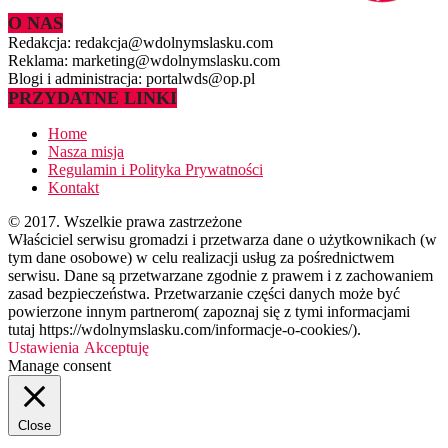
O NAS
Redakcja: redakcja@wdolnymslasku.com
Reklama: marketing@wdolnymslasku.com
Blogi i administracja: portalwds@op.pl
PRZYDATNE LINKI
Home
Nasza misja
Regulamin i Polityka Prywatności
Kontakt
© 2017. Wszelkie prawa zastrzeżone
Właściciel serwisu gromadzi i przetwarza dane o użytkownikach (w
tym dane osobowe) w celu realizacji usług za pośrednictwem
serwisu. Dane są przetwarzane zgodnie z prawem i z zachowaniem
zasad bezpieczeństwa. Przetwarzanie części danych może być
powierzone innym partnerom( zapoznaj się z tymi informacjami
tutaj https://wdolnymslasku.com/informacje-o-cookies/).
Ustawienia
Akceptuję
Manage consent
Close