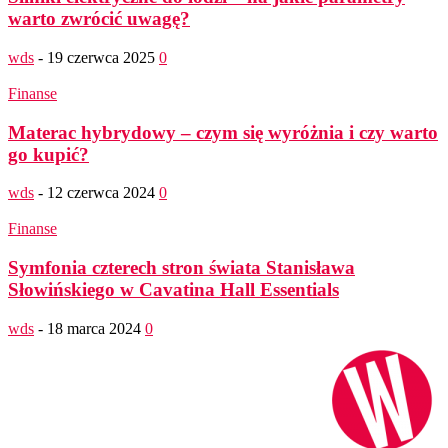
warto zwrócić uwagę?
wds
-
19 czerwca 2025
0
Finanse
Materac hybrydowy – czym się wyróżnia i czy warto
go kupić?
wds
-
12 czerwca 2024
0
Finanse
Symfonia czterech stron świata Stanisława
Słowińskiego w Cavatina Hall Essentials
wds
-
18 marca 2024
0