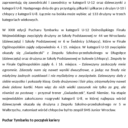
zaprezentują się zawodniczki i zawodnicy w kategorii U-12 oraz dziewczynki z
kategorii U-8. Następnego dnia do gry przystąpią piłkarki i piłkarze z drużyn U-10 i
chłopcy z kategorii U-8. Łącznie na boiska może wybiec aż 133 drużyny w trzech
kategoriach wiekowych.
W XXIII edycji Pucharu Tymbarku w kategorii U-12 Dolnośląskiego Finału
Wojewódzkiego zwyciężyły drużyny ze Szkoły Podstawowej nr 44 we Wrocławiu
(dziewczęta) i Szkoły Podstawowej nr 6 w Świdnicy (chłopcy), które w Finale
Ogólnopolskim zajęły odpowiednio 4. i 15. miejsce. W kategorii U-10 zwycięskie
okazały się „Gwiazdeczki” z Zespołu Szkolno-przedszkolnego w Długołęce
(dziewczęta) oraz drużyna ze Szkoły Podstawowej w Sułowie (chłopcy). Zespoły te
w Finale Ogólnopolskim zajęły 6. i 16. miejsce.
– Dziewczyny zaskoczyły mnie
ogromnie. Zdarzały nam się nawet wyniki dwucyfrowe, a jadąc na finały nie
miałyśmy żadnych oczekiwań i nie myślałyśmy o zwycięstwie. Dziewczyny dały z
siebie wszystko i pokazały klasę. Grały drużynowo i fair play, otrzymałyśmy nawet
dwie zielone kartki. Mam więc do nich wielki szacunek nie tylko za grę, ale
również za postawę
– przyznał trener „Gwiazdeczek”, Kamil Niemiec. Na etapie
wojewódzkim zakończono rozgrywki kategorii U-8, w której najlepsza wśród
dziewczynek okazała się drużyna z Zespołu Szkolno-przedszkolnego nr 5 w
Wałbrzychu, natomiast wśród chłopców był to zespół SMS Junior Wrocław.
Puchar Tymbarku to początek kariery