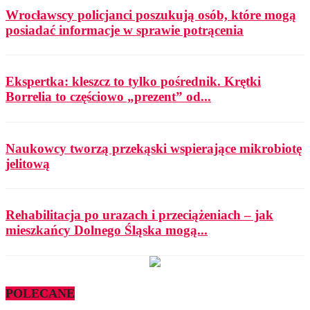
Wrocławscy policjanci poszukują osób, które mogą
posiadać informacje w sprawie potrącenia
Ekspertka: kleszcz to tylko pośrednik. Krętki
Borrelia to częściowo „prezent” od...
Naukowcy tworzą przekąski wspierające mikrobiotę
jelitową
Rehabilitacja po urazach i przeciążeniach – jak
mieszkańcy Dolnego Śląska mogą...
POLECANE