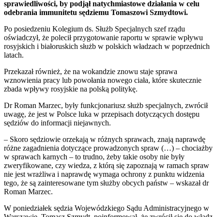
sprawiedliwości, by podjął natychmiastowe działania w celu
odebrania immunitetu sędziemu Tomaszowi Szmydtowi.
Po posiedzeniu Kolegium ds. Służb Specjalnych szef rządu
oświadczył, że polecił przygotowanie raportu w sprawie wpływu
rosyjskich i białoruskich służb w polskich władzach w poprzednich
latach.
Przekazał również, że na wokandzie znowu staje sprawa
wznowienia pracy lub powołania nowego ciała, które skutecznie
zbada wpływy rosyjskie na polską politykę.
Dr Roman Marzec, były funkcjonariusz służb specjalnych, zwrócił
uwagę, że jest w Polsce luka w przepisach dotyczących dostępu
sędziów do informacji niejawnych.
– Skoro sędziowie orzekają w różnych sprawach, znają naprawdę
różne zagadnienia dotyczące prowadzonych spraw (…) ­– chociażby
w sprawach karnych – to trudno, żeby takie osoby nie były
zweryfikowane, czy wiedza, z którą się zapoznają w ramach spraw
nie jest wrażliwa i naprawdę wymaga ochrony z punktu widzenia
tego, że są zainteresowane tym służby obcych państw – wskazał dr
Roman Marzec.
W poniedziałek sędzia Wojewódzkiego Sądu Administracyjnego w
Warszawie, Tomasz Szmydt, poinformował, że zwrócił się do władz