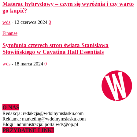
Materac hybrydowy – czym się wyróżnia i czy warto
go kupić?
wds
-
12 czerwca 2024
0
Finanse
Symfonia czterech stron świata Stanisława
Słowińskiego w Cavatina Hall Essentials
wds
-
18 marca 2024
0
O NAS
Redakcja: redakcja@wdolnymslasku.com
Reklama: marketing@wdolnymslasku.com
Blogi i administracja: portalwds@op.pl
PRZYDATNE LINKI