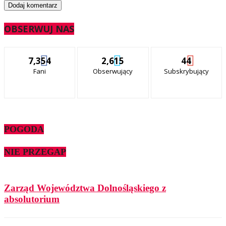
OBSERWUJ NAS
7,354
2,615
44
Fani
Obserwujący
Subskrybujący
POGODA
NIE PRZEGAP
Zarząd Województwa Dolnośląskiego z
absolutorium