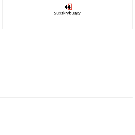
44
Subskrybujący