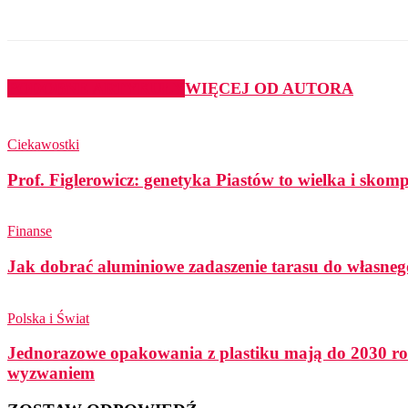
Udział
PODOBNE ARTYKUŁY
WIĘCEJ OD AUTORA
Ciekawostki
Prof. Figlerowicz: genetyka Piastów to wielka i sko
Finanse
Jak dobrać aluminiowe zadaszenie tarasu do własneg
Polska i Świat
Jednorazowe opakowania z plastiku mają do 2030 ro
wyzwaniem