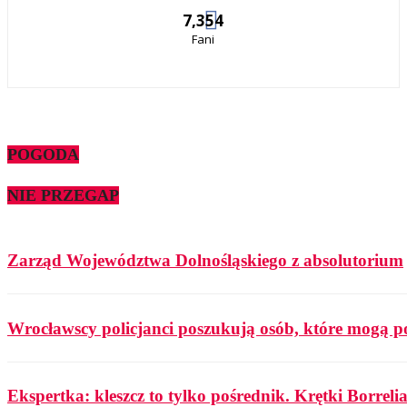
7,354
Fani
POGODA
NIE PRZEGAP
Zarząd Województwa Dolnośląskiego z absolutorium
Wrocławscy policjanci poszukują osób, które mogą p
Ekspertka: kleszcz to tylko pośrednik. Krętki Borrelia