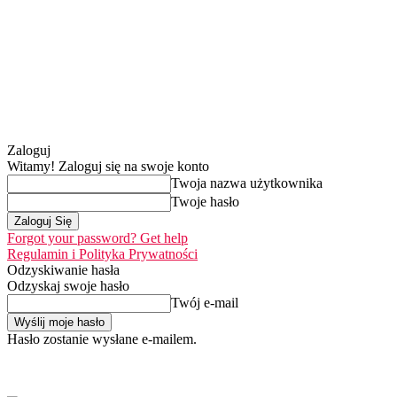
Zaloguj
Witamy! Zaloguj się na swoje konto
Twoja nazwa użytkownika
Twoje hasło
Forgot your password? Get help
Regulamin i Polityka Prywatności
Odzyskiwanie hasła
Odzyskaj swoje hasło
Twój e-mail
Hasło zostanie wysłane e-mailem.
Home
Nasza misj
czwartek, 6 sierpnia 2026
Zaloguj się / Dołącz