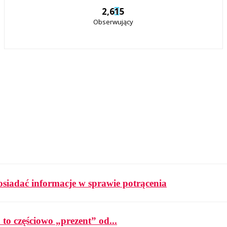
2,615
Obserwujący
osiadać informacje w sprawie potrącenia
 to częściowo „prezent” od...