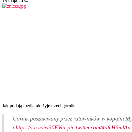
15 maja 2024
Jak podają media nie żyje trzeci górnik
Górnik poszukiwany przez ratowników w kopalni Mys
r.
https://t.co/viet30FVar
pic.twitter.com/4dfcH6mlAn