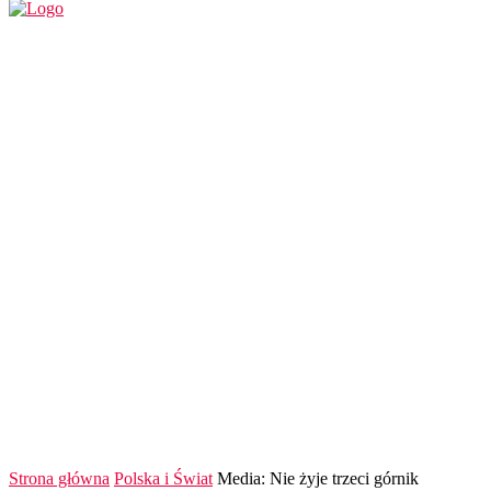
REGION
POLSKA I ŚWIAT
KULTURA
FINANS
Strona główna
Polska i Świat
Media: Nie żyje trzeci górnik