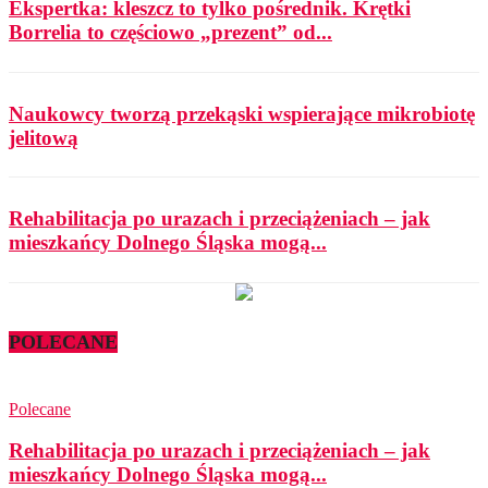
Ekspertka: kleszcz to tylko pośrednik. Krętki
Borrelia to częściowo „prezent” od...
Naukowcy tworzą przekąski wspierające mikrobiotę
jelitową
Rehabilitacja po urazach i przeciążeniach – jak
mieszkańcy Dolnego Śląska mogą...
POLECANE
Polecane
Rehabilitacja po urazach i przeciążeniach – jak
mieszkańcy Dolnego Śląska mogą...