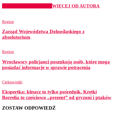
PODOBNE ARTYKUŁY
WIĘCEJ OD AUTORA
Region
Zarząd Województwa Dolnośląskiego z
absolutorium
Region
Wrocławscy policjanci poszukują osób, które mogą
posiadać informacje w sprawie potrącenia
Ciekawostki
Ekspertka: kleszcz to tylko pośrednik. Krętki
Borrelia to częściowo „prezent” od gryzoni i ptaków
ZOSTAW ODPOWIEDŹ