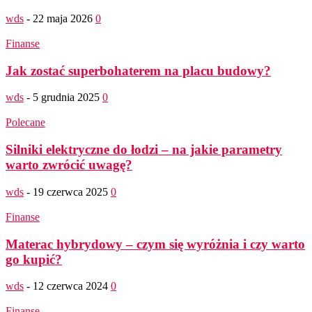
wds
-
22 maja 2026
0
Finanse
Jak zostać superbohaterem na placu budowy?
wds
-
5 grudnia 2025
0
Polecane
Silniki elektryczne do łodzi – na jakie parametry
warto zwrócić uwagę?
wds
-
19 czerwca 2025
0
Finanse
Materac hybrydowy – czym się wyróżnia i czy warto
go kupić?
wds
-
12 czerwca 2024
0
Finanse