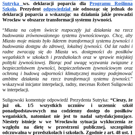
Sutryka
ws. deklaracji poparcia dla
Programu Roślinna
Szkoła
. Prezydent
odpowiedział
nie odnosząc się jednak do
deklaracji poparcia a wskazując na działania jakie prowadzi
Wrocław w obszarze transformacji systemu żywności.
“
Miasta na całym świecie rozpoczęły już działania na rzecz
budowania zrównoważonego systemu żywnościowego. Chcę, aby
Miasto moje miasto było liderem transformacji systemu żywności i
budowania dostępu do zdrowej, lokalnej żywności.
Od lat radni i
radne zwracają się do Miasta ws. dostępności do posiłków
wegańskich w szkołach i przedszkolach oraz w sprawie miejskiej
polityki żywnościowej.
Biorąc pod uwagę wyzwania związane z
bezpieczeństwem żywności, bezpieczeństwem żywnościowym oraz
ochroną i budową odporności klimatycznej musimy podejmować
ambitne działania na rzecz transformacji systemu żywności.
”
wskazywał inicjator interpelacji, radny, mecenas Robert Suligowski
w interpelacji.
Suligowski komentuje odpowiedź Prezydenta Sutryka:
“Cieszy, że
już ok. 1/5 wszystkich uczniów i uczennic szkół
ponadpodstawowych ma codzienny dostęp do posiłków
wegańskich, natomiast nie jest to nadal satysfakcjonujące.
Niestety istnieje w we Wrocławiu sytuacja wykluczenia ze
względu na dietę w przestrzeni publicznej, szczególnie
odczuwalna w przedszkolach i szkołach. Zgodnie z art. 48 ust. 1