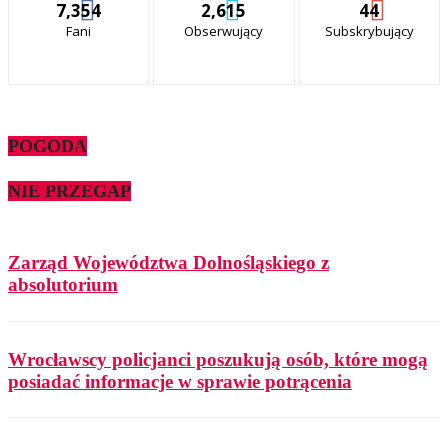
7,354
2,615
44
Fani
Obserwujący
Subskrybujący
POGODA
NIE PRZEGAP
Zarząd Województwa Dolnośląskiego z
absolutorium
Wrocławscy policjanci poszukują osób, które mogą
posiadać informacje w sprawie potrącenia