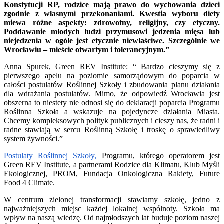
Konstytucji RP, rodzice mają prawo do wychowania dzieci
zgodnie z własnymi przekonaniami. Kwestia wyboru diety
miewa różne aspekty: zdrowotny, religijny, czy etyczny.
Poddawanie młodych ludzi przymusowi jedzenia mięsa lub
niejedzenia w ogóle jest etycznie niewłaściwe. Szczególnie we
Wrocławiu – mieście otwartym i tolerancyjnym.”
Anna Spurek, Green REV Institute: “ Bardzo cieszymy się z
pierwszego apelu na poziomie samorządowym do poparcia w
całości postulatów Roślinnej Szkoły i zbudowania planu działania
dla wdrażania postulatów. Mimo, że odpowiedź Wrocławia jest
obszerna to niestety nie odnosi się do deklaracji poparcia Programu
Roślinna Szkoła a wskazuje na pojedyncze działania Miasta.
Chcemy kompleksowych polityk publicznych i cieszy nas, że radni i
radne stawiają w sercu Roślinną Szkołę i troskę o sprawiedliwy
system żywności.”
Postulaty Roślinnej Szkoły,
Programu, którego operatorem jest
Green REV Institute, a partnerami Rodzice dla Klimatu, Klub Myśli
Ekologicznej, PROM, Fundacja Onkologiczna Rakiety, Future
Food 4 Climate.
W centrum zielonej transformacji stawiamy szkołę, jedno z
najważniejszych miejsc każdej lokalnej wspólnoty. Szkoła ma
wpływ na naszą wiedzę. Od najmłodszych lat buduje poziom naszej