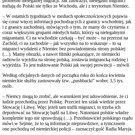
problemu nielegalnej migracji. Jak zauważył, nielegalni migranci
trafiają do Polski nie tylko ze Wschodu, ale i z terytorium Niemiec.
– W ostatnich tygodniach w mediach społecznościowych pojawia
się coraz więcej informacji pochodzących z granicy wschodniej, jak
i z granicy zachodniej, mówiących o tym, że mamy do czynienia z
coraz większymi grupami młodych ludzi, którzy są nielegalnymi
migrantami. Ci na wschodzie czekają – być może – na przerzut na
Zachód, ci na zachodzie – jak wszystko na to wskazuje – to są
migranci wydaleni z Niemiec bez powiadomienia strony polskiej
(…). Mamy obrazki, a nawet filmiki pokazujące, że niemiecki
radiowóz wjeżdża na stronę polską, zostawia imigrancką rodzinę i
wyjeżdża. To jest traktowanie Polski jak swojej prowincji – mówił.
Według oficjalnych danych od początku roku do końca kwietnia
niemieckie służby zastosowały tzw. „pushbacki” wobec 3,5 tys.
osób.
– Niemcy mogą to zrobić, ale warunkiem jest udowodnienie, że ci
ludzie przechodzą przez Polskę. Przecież ten szlak wiedzie przez
Słowację i Litwę. Więc jeżeli tam trafili migranci, to trzeba ich
deportować na Słowację bądź na Litwę. Natomiast polskie władze
kompletnie tego nie sprawdzają (…). Przedstawiciel polskiego rządu
mówi w Sejmie, że to są informacje nieprawdziwe, a tymczasem
one pochodzą od niemieckiej policji – zaznaczył gość Radia Maryja.