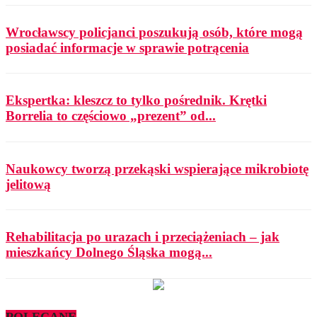
Wrocławscy policjanci poszukują osób, które mogą
posiadać informacje w sprawie potrącenia
Ekspertka: kleszcz to tylko pośrednik. Krętki
Borrelia to częściowo „prezent” od...
Naukowcy tworzą przekąski wspierające mikrobiotę
jelitową
Rehabilitacja po urazach i przeciążeniach – jak
mieszkańcy Dolnego Śląska mogą...
POLECANE