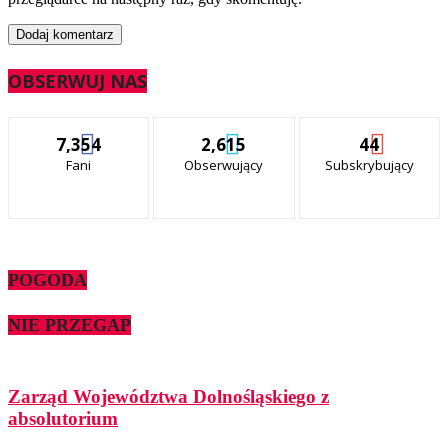
OBSERWUJ NAS
7,354
2,615
44
Fani
Obserwujący
Subskrybujący
POGODA
NIE PRZEGAP
Zarząd Województwa Dolnośląskiego z
absolutorium