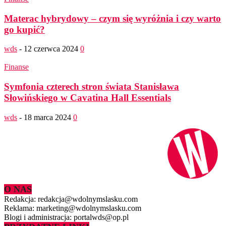
Materac hybrydowy – czym się wyróżnia i czy warto
go kupić?
wds
-
12 czerwca 2024
0
Finanse
Symfonia czterech stron świata Stanisława
Słowińskiego w Cavatina Hall Essentials
wds
-
18 marca 2024
0
O NAS
Redakcja: redakcja@wdolnymslasku.com
Reklama: marketing@wdolnymslasku.com
Blogi i administracja: portalwds@op.pl