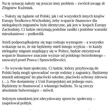
Na tę sytuację nałoży się jeszcze inny problem – zwrócił uwagę dr
Zbigniew Kuźmiuk.
– Nałoży się żądanie od Polski, jak i od wszystkich innych krajów
Europy Środkowo-Wschodniej, żeby wsparcie finansowe dla
nielegalnych migrantów było identyczne, jak jest w krajach Europy
Zachodniej. Ci ludzie otrzymają podobne zasiłki i podobne warunki
mieszkaniowe – podkreślił.
Jeżeli podporządkujemy się tego rodzaju wymogom – a wszystko
wskazuje na to, że nie będziemy mieli innego wyjścia – to każdy
nielegalny migrant znajdujący się w Polsce, będzie otrzymywał
wsparcie finansowe znacznie wyższe od polskiego bezrobotnego –
zauważył poseł Prawa i Sprawiedliwości.
– To wywoła bunt społeczny. Ci ludzie, którzy przybywają do
Polski będą mogli sprowadzać swoje rodziny z zagranicy. Będziemy
musieli udostępnić im placówki szkolne, placówki ochrony zdrowia
(…). Nie dostaniemy z Unii Europejskiej ani jednego euro.
Będziemy to finansować z własnego budżetu. To są rzeczy
absolutnie bulwersujące – mówił.
Jedynym ratunkiem jest zdecydowany sprzeciw społeczny –
zaapelował polityk.