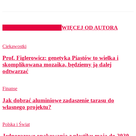
PODOBNE ARTYKUŁY
WIĘCEJ OD AUTORA
Ciekawostki
Prof. Figlerowicz: genetyka Piastów to wielka i
skomplikowana mozaika, będziemy ją dalej
odtwarzać
Finanse
Jak dobrać aluminiowe zadaszenie tarasu do
własnego projektu?
Polska i Świat
Jednorazowe opakowania z plastiku mają do 2030