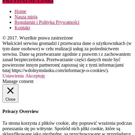
PRZYDATNE LINKI
Home
Nasza misja
Regulamin i Polityka Prywatności
Kontakt
© 2017. Wszelkie prawa zastrzeżone
Właściciel serwisu gromadzi i przetwarza dane o użytkownikach (w
tym dane osobowe) w celu realizacji usług za pośrednictwem
serwisu. Dane są przetwarzane zgodnie z prawem i z zachowaniem
zasad bezpieczeństwa. Przetwarzanie części danych może być
powierzone innym partnerom( zapoznaj się z tymi informacjami
tutaj https://wdolnymslasku.com/informacje-o-cookies/).
Ustawienia
Akceptuję
Manage consent
Close
Privacy Overview
Ta strona korzysta z plików cookie, aby poprawić wrażenia podczas
poruszania się po witrynie. Spośród nich pliki cookie, które są
sklasyfikowane jako niezbędne, są przechowywane w przeglądarce,