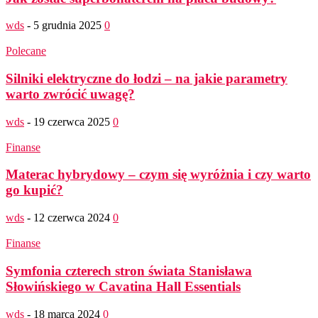
wds
-
5 grudnia 2025
0
Polecane
Silniki elektryczne do łodzi – na jakie parametry
warto zwrócić uwagę?
wds
-
19 czerwca 2025
0
Finanse
Materac hybrydowy – czym się wyróżnia i czy warto
go kupić?
wds
-
12 czerwca 2024
0
Finanse
Symfonia czterech stron świata Stanisława
Słowińskiego w Cavatina Hall Essentials
wds
-
18 marca 2024
0