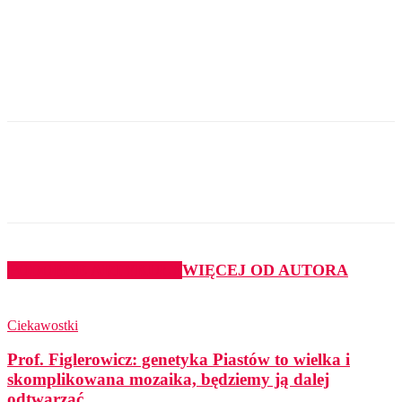
PODOBNE ARTYKUŁY
WIĘCEJ OD AUTORA
Ciekawostki
Prof. Figlerowicz: genetyka Piastów to wielka i
skomplikowana mozaika, będziemy ją dalej
odtwarzać