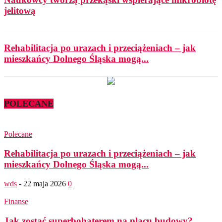
jelitową
Rehabilitacja po urazach i przeciążeniach – jak
mieszkańcy Dolnego Śląska mogą...
POLECANE
Polecane
Rehabilitacja po urazach i przeciążeniach – jak
mieszkańcy Dolnego Śląska mogą...
wds
-
22 maja 2026
0
Finanse
Jak zostać superbohaterem na placu budowy?