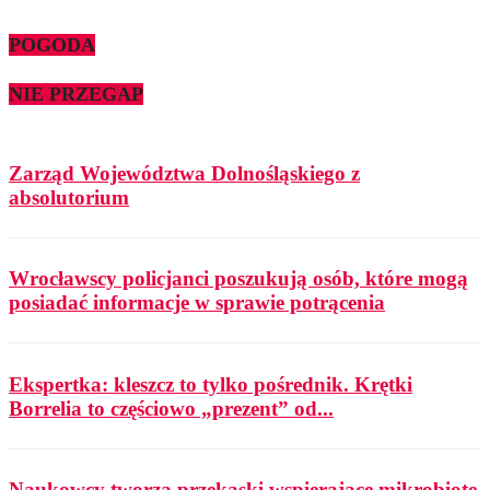
POGODA
NIE PRZEGAP
Zarząd Województwa Dolnośląskiego z
absolutorium
Wrocławscy policjanci poszukują osób, które mogą
posiadać informacje w sprawie potrącenia
Ekspertka: kleszcz to tylko pośrednik. Krętki
Borrelia to częściowo „prezent” od...
Naukowcy tworzą przekąski wspierające mikrobiotę