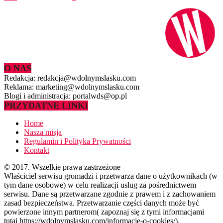
O NAS
Redakcja: redakcja@wdolnymslasku.com
Reklama: marketing@wdolnymslasku.com
Blogi i administracja: portalwds@op.pl
PRZYDATNE LINKI
Home
Nasza misja
Regulamin i Polityka Prywatności
Kontakt
© 2017. Wszelkie prawa zastrzeżone
Właściciel serwisu gromadzi i przetwarza dane o użytkownikach (w
tym dane osobowe) w celu realizacji usług za pośrednictwem
serwisu. Dane są przetwarzane zgodnie z prawem i z zachowaniem
zasad bezpieczeństwa. Przetwarzanie części danych może być
powierzone innym partnerom( zapoznaj się z tymi informacjami
tutaj https://wdolnymslasku.com/informacje-o-cookies/).