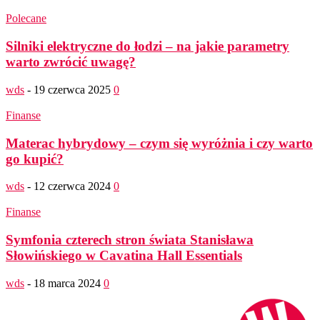
Polecane
Silniki elektryczne do łodzi – na jakie parametry
warto zwrócić uwagę?
wds
-
19 czerwca 2025
0
Finanse
Materac hybrydowy – czym się wyróżnia i czy warto
go kupić?
wds
-
12 czerwca 2024
0
Finanse
Symfonia czterech stron świata Stanisława
Słowińskiego w Cavatina Hall Essentials
wds
-
18 marca 2024
0