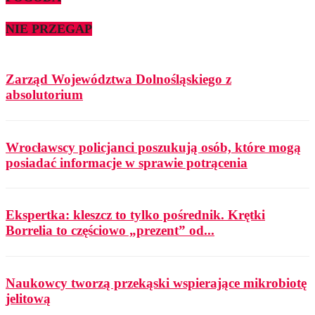
NIE PRZEGAP
Zarząd Województwa Dolnośląskiego z
absolutorium
Wrocławscy policjanci poszukują osób, które mogą
posiadać informacje w sprawie potrącenia
Ekspertka: kleszcz to tylko pośrednik. Krętki
Borrelia to częściowo „prezent” od...
Naukowcy tworzą przekąski wspierające mikrobiotę
jelitową