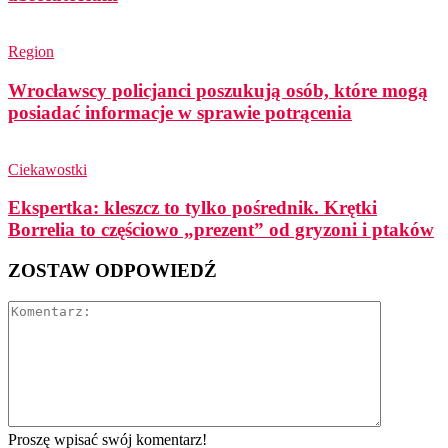
Region
Wrocławscy policjanci poszukują osób, które mogą
posiadać informacje w sprawie potrącenia
Ciekawostki
Ekspertka: kleszcz to tylko pośrednik. Krętki
Borrelia to częściowo „prezent” od gryzoni i ptaków
ZOSTAW ODPOWIEDŹ
Proszę wpisać swój komentarz!