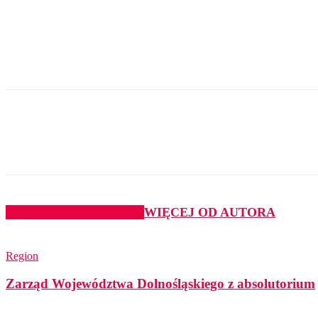
Udział
PODOBNE ARTYKUŁY
WIĘCEJ OD AUTORA
Region
Zarząd Województwa Dolnośląskiego z absolutorium