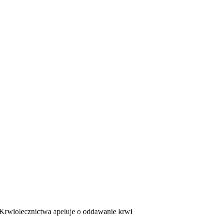
E
ZDROWIE
CIEKAWOSTKI
WIĘCEJ
rwiolecznictwa apeluje o oddawanie krwi