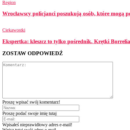
Region
Wrocławscy policjanci poszukują osób, które mogą p
Ciekawostki
Ekspertka: kleszcz to tylko pośrednik. Krętki Borreli
ZOSTAW ODPOWIEDŹ
Proszę wpisać swój komentarz!
Proszę podać swoje imię tutaj
Wpisałeś nieprawidłowy adres e-mail!
Wpisz tutaj swój adres e-mail