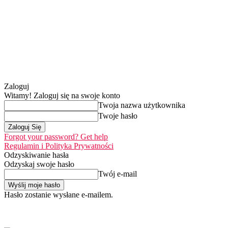
Zaloguj
Witamy! Zaloguj się na swoje konto
Twoja nazwa użytkownika
Twoje hasło
Forgot your password? Get help
Regulamin i Polityka Prywatności
Odzyskiwanie hasła
Odzyskaj swoje hasło
Twój e-mail
Hasło zostanie wysłane e-mailem.
Home
Nasza misja
piątek, 7 sierpnia 2026
Zaloguj się / Dołącz