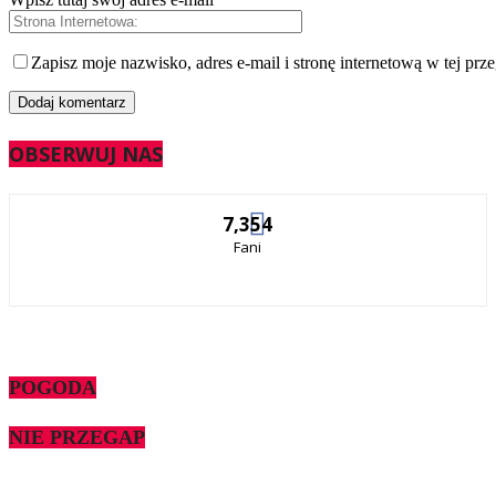
Zapisz moje nazwisko, adres e-mail i stronę internetową w tej prz
OBSERWUJ NAS
7,354
Fani
POGODA
NIE PRZEGAP