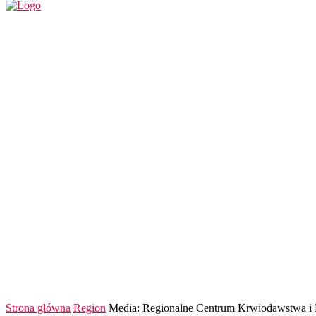
REGION
POLSKA I ŚWIAT
KULTURA
FINANS
Strona główna
Region
Media: Regionalne Centrum Krwiodawstwa i K