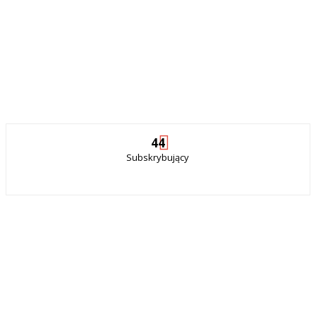
44
Subskrybujący