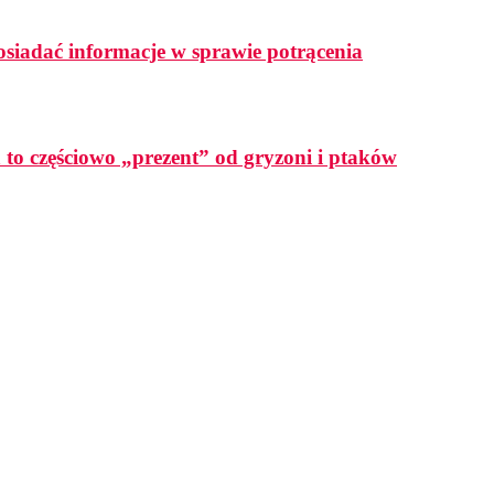
osiadać informacje w sprawie potrącenia
a to częściowo „prezent” od gryzoni i ptaków