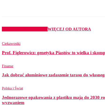
Udział
PODOBNE ARTYKUŁY
WIĘCEJ OD AUTORA
Ciekawostki
Prof. Figlerowicz: genetyka Piastów to wielka i sko
Finanse
Jak dobrać aluminiowe zadaszenie tarasu do własneg
Polska i Świat
Jednorazowe opakowania z plastiku mają do 2030 ro
wyzwaniem