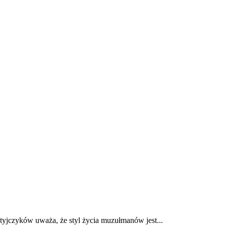
E
ZDROWIE
CIEKAWOSTKI
WIĘCEJ
tyjczyków uważa, że styl życia muzułmanów jest...