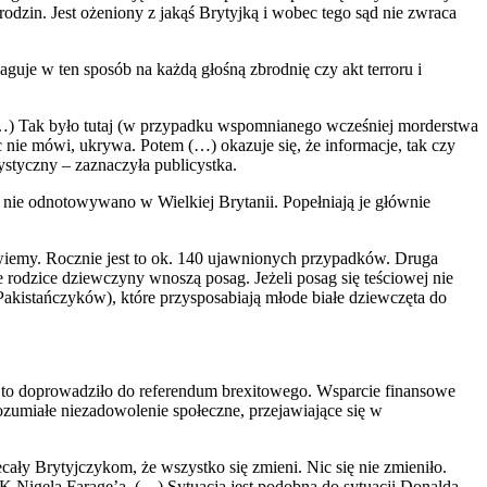
 rodzin. Jest ożeniony z jakąś Brytyjką i wobec tego sąd nie zwraca
guje w ten sposób na każdą głośną zbrodnię czy akt terroru i
 (…) Tak było tutaj (w przypadku wspomnianego wcześniej morderstwa
 nie mówi, ukrywa. Potem (…) okazuje się, że informacje, tak czy
ystyczny – zaznaczyła publicystka.
nie odnotowywano w Wielkiej Brytanii. Popełniają je głównie
 wiemy. Rocznie jest to ok. 140 ujawnionych przypadków. Druga
rodzice dziewczyny wnoszą posag. Jeżeli posag się teściowej nie
Pakistańczyków), które przysposabiają młode białe dziewczęta do
in. to doprowadziło do referendum brexitowego. Wsparcie finansowe
ozumiałe niezadowolenie społeczne, przejawiające się w
ecały Brytyjczykom, że wszystko się zmieni. Nic się nie zmieniło.
UK Nigela Farage’a. (…) Sytuacja jest podobna do sytuacji Donalda