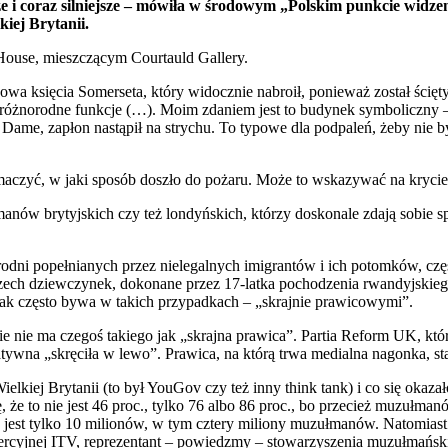
e i coraz silniejsze – mówiła w środowym „Polskim punkcie widz
iej Brytanii.
House, mieszczącym Courtauld Gallery.
wa księcia Somerseta, który widocznie nabroił, ponieważ został ścięty
ła różnorodne funkcje (…). Moim zdaniem jest to budynek symboliczny –
 Dame, zapłon nastąpił na strychu. To typowe dla podpaleń, żeby nie 
łumaczyć, w jaki sposób doszło do pożaru. Może to wskazywać na kryc
manów brytyjskich czy też londyńskich, którzy doskonale zdają sobie 
odni popełnianych przez nielegalnych imigrantów i ich potomków, czę
zech dziewczynek, dokonane przez 17-latka pochodzenia rwandyjskiego
jak często bywa w takich przypadkach – „skrajnie prawicowymi”.
 ma czegoś takiego jak „skrajna prawica”. Partia Reform UK, która 
tywna „skręciła w lewo”. Prawica, na którą trwa medialna nagonka, star
elkiej Brytanii (to był YouGov czy też inny think tank) i co się okaza
 to nie jest 46 proc., tylko 76 albo 86 proc., bo przecież muzułmanów
 jest tylko 10 milionów, w tym cztery miliony muzułmanów. Natomiast a
mercyjnej ITV, reprezentant – powiedzmy – stowarzyszenia muzułmańs