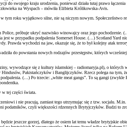
dycji do swojego kraju urodzenia, ponieważ działa tutaj prawo łączenia
człowieka na Wyspach – mówiła Elżbieta Królikowska-Avis.
oć w tym roku wyjątkowo silne, nie są niczym nowym. Społeczeństwo rea
itan Police, próbuje ukryć nazwisko winowajcy oraz jego pochodzenie.
a jest w przypadku podpalenia Somerset House. (…) Scotland Yard nic
. Prawda wychodzi na jaw, okazuje się, że to był kolejny atak terror
dziła do powstania nowych rodzajów przestępstw, których wcześniej 
iny, wywodzące się z kultury islamskiej – radiomaryja.pl), o których
y Hindusów, Pakistańczyków i Banglijczyków. Rzecz polega na tym, że 
podpalenia. (…) Po trzecie: „white meat gangs”. To są gangi (zwykle 
pondentka.
w tej części świata.
zeniowi i nie pracują, zamiast tego utrzymując się z tzw. socjalu. M.
eni podatników, czyli większości rdzennych Brytyjczyków. Budzi to zr
będzie jeszcze gorzej, dlatego że osiem lat temu władze brytyjskie obi
liczyć na brytyjskich Konserwatystów. Możemy liczyć tylko na Reform 