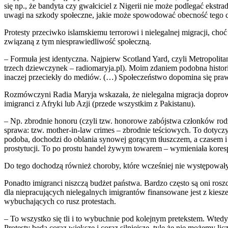
się np., że bandyta czy gwałciciel z Nigerii nie może podlegać ekstra
uwagi na szkody społeczne, jakie może spowodować obecność tego 
Protesty przeciwko islamskiemu terrorowi i nielegalnej migracji, ch
związaną z tym niesprawiedliwość społeczną.
– Formuła jest identyczna. Najpierw Scotland Yard, czyli Metropol
trzech dziewczynek – radiomaryja.pl). Moim zdaniem podobna histori
inaczej przeciekły do mediów. (…) Społeczeństwo dopomina się prawdy
Rozmówczyni Radia Maryja wskazała, że nielegalna migracja doprowa
imigranci z Afryki lub Azji (przede wszystkim z Pakistanu).
– Np. zbrodnie honoru (czyli tzw. honorowe zabójstwa członków rodz
sprawa: tzw. mother-in-law crimes – zbrodnie teściowych. To dotycz
podoba, dochodzi do oblania synowej gorącym tłuszczem, a czasem i 
prostytucji. To po prostu handel żywym towarem – wymieniała kores
Do tego dochodzą również choroby, które wcześniej nie występowały 
Ponadto imigranci niszczą budżet państwa. Bardzo często są oni roszc
dla niepracujących nielegalnych imigrantów finansowane jest z kiesz
wybuchających co rusz protestach.
– To wszystko się tli i to wybuchnie pod kolejnym pretekstem. Wtedy 
Protesty będą coraz większe i coraz silniejsze, tyle że nie możemy 