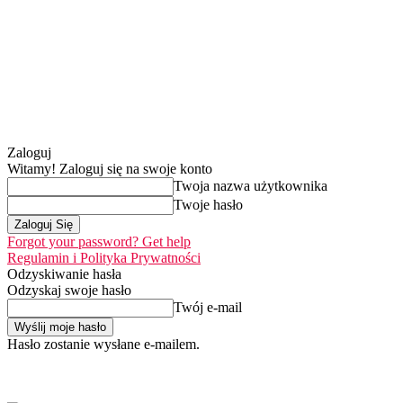
Zaloguj
Witamy! Zaloguj się na swoje konto
Twoja nazwa użytkownika
Twoje hasło
Forgot your password? Get help
Regulamin i Polityka Prywatności
Odzyskiwanie hasła
Odzyskaj swoje hasło
Twój e-mail
Hasło zostanie wysłane e-mailem.
Home
Nasza misj
niedziela, 9 sierpnia 2026
Zaloguj się / Dołącz