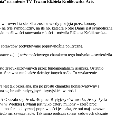
enia” na antenie TV Trwam Elżbieta Królikowska-Avis,
 w Tower i ta siedziba została wtedy przejęta przez koronę.
 na tyle symboliczny, na ile np. katedra Notre Dame jest symboliczna
było możliwości ratowania całości – mówiła Elżbieta Królikowska-
ie sprawców podyktowane poprawnością polityczną.
sprawę z (…) tożsamościowego charakteru tego budynku – stwierdziła
sto zradykalizowanych przez fundamentalizm islamski. Ostatnio
. Sprawca ranił także dziesięć innych osób. To wydarzenie
jest tak określana, ma po prostu charakter konserwatywny i
a się bronić tradycyjnych brytyjskich wartości.
ło? Okazało się, że ok. 46 proc. Brytyjczyków uważa, że styl życia
 w Wielkiej Brytanii jest tylko cztery miliony – sześć proc.
tmosfera politycznej poprawności jest taka, że oni mają zawsze
kiego ma zawsze rację. Tak samo podczas spraw sądowych okazuje