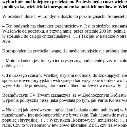
wybuchnie pod kolejnym pretekstem. Protesty będą coraz większ
publicystka, wieloletnia korespondentka polskich mediów w Wielk
W ostatnich dniach w Londynie doszło do pożaru gmachu Somerset 
– Ten budynek ma charakter tożsamościowy. Jest to siedziba renesanso
Właściwie od początku, a przynajmniej przez ostatnie 200 lat, pełni
w stosunku do całego chrześcijaństwa. (…) Tak jak w katedrze Notre
Avis.
Korespondentka zwróciła uwagę, że media brytyjskie nie próbują t
– Moim zdaniem jest to czyn terrorystyczny, podpalenie przez muzuł
publicystka.
Od dłuższego czasu w Wielkiej Brytanii dochodzi do szokujących zbr
społeczeństwem brytyjskim wstrząsnęło barbarzyńskie morderstwo tr
wywołało falę protestów, które media liberalno-lewicowe nazwały – 
Rozmówczyni TV Trwam zaznaczyła, że w Zjednoczonym Królestwie nie
wypełnia polityczną niszę, jaka powstała po tym, jak Partia Konserwa
– Nie dalej jak przedwczoraj oglądałam badania opinii publicznej w Wi
muzułmanów jest niekompatybilny z brytyjskim. Tak naprawdę myślę, że
populacji brytyjskiej. (…) Wszystkich „kolorowych” mniejszości (…)
rację. Czy to występując w lewicowo-liberalnej BBC, czy też w ko