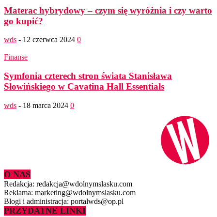
Materac hybrydowy – czym się wyróżnia i czy warto
go kupić?
wds
-
12 czerwca 2024
0
Finanse
Symfonia czterech stron świata Stanisława
Słowińskiego w Cavatina Hall Essentials
wds
-
18 marca 2024
0
O NAS
Redakcja: redakcja@wdolnymslasku.com
Reklama: marketing@wdolnymslasku.com
Blogi i administracja: portalwds@op.pl
PRZYDATNE LINKI