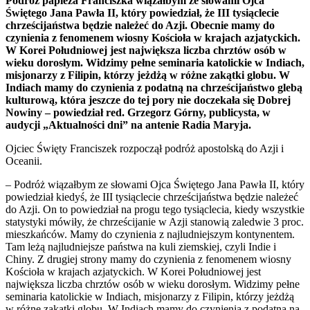
Podróż papieża Franciszka wiązałbym ze słowami Ojca
Świętego Jana Pawła II, który powiedział, że III tysiąclecie
chrześcijaństwa będzie należeć do Azji. Obecnie mamy do
czynienia z fenomenem wiosny Kościoła w krajach azjatyckich.
W Korei Południowej jest największa liczba chrztów osób w
wieku dorosłym. Widzimy pełne seminaria katolickie w Indiach,
misjonarzy z Filipin, którzy jeżdżą w różne zakątki globu. W
Indiach mamy do czynienia z podatną na chrześcijaństwo glebą
kulturową, która jeszcze do tej pory nie doczekała się Dobrej
Nowiny – powiedział red. Grzegorz Górny, publicysta, w
audycji „Aktualności dni” na antenie Radia Maryja.
Ojciec Święty Franciszek rozpoczął podróż apostolską do Azji i
Oceanii.
– Podróż wiązałbym ze słowami Ojca Świętego Jana Pawła II, który
powiedział kiedyś, że III tysiąclecie chrześcijaństwa będzie należeć
do Azji. On to powiedział na progu tego tysiąclecia, kiedy wszystkie
statystyki mówiły, że chrześcijanie w Azji stanowią zaledwie 3 proc.
mieszkańców. Mamy do czynienia z najludniejszym kontynentem.
Tam leżą najludniejsze państwa na kuli ziemskiej, czyli Indie i
Chiny. Z drugiej strony mamy do czynienia z fenomenem wiosny
Kościoła w krajach azjatyckich. W Korei Południowej jest
największa liczba chrztów osób w wieku dorosłym. Widzimy pełne
seminaria katolickie w Indiach, misjonarzy z Filipin, którzy jeżdżą
w różne zakątki globu. W Indiach mamy do czynienia z podatną na