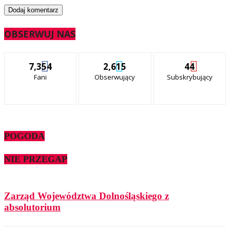
OBSERWUJ NAS
7,354
2,615
44
Fani
Obserwujący
Subskrybujący
POGODA
NIE PRZEGAP
Zarząd Województwa Dolnośląskiego z
absolutorium