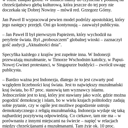
chrześcijaństwo glebą kulturową, która jeszcze do tej pory nie
doczekała się Dobrej Nowiny – mówił red. Grzegorz Górny.
Jan Paweł II wypracował pewien model podróży apostolskiej, który
jego następcy przejęli. Oni go kontynuują – zauważył publicysta.
– Jan Paweł II był pierwszym Papieżem, który wychodził na
peryferie świata. Był „proboszczem” globalnej wioski – zaznaczył
gość audycji „Aktualności dnia”.
Specyfika każdego z krajów jest zupełnie inna. W Indonezji
przeważają muzułmanie, w Timorze Wschodnim katolicy, w Papui-
Nowej Gwinei protestanci, w Singapurze buddyści – zwrócił uwagę
publicysta.
– Bardzo ważna jest Indonezja, dlatego że to jest czwarty pod
względem liczebności kraj świata. Jest to największy muzułmański
kraj świata, bo 87 proc. stanowią tam wyznawcy islamu.
Jednocześnie jest to kraj, który jest stawiany jako wzór, gdzie można
pogodzić demokrację i islam, bo w wielu krajach politolodzy zadają
sobie pytanie, czy w ogóle jest możliwe pogodzenie ustroju
demokratycznego z religią muzułmańską. Indonezja wydaje się taką
najbardziej pozytywną odpowiedzią. Co ciekawe, tam nie ma – w
porównaniu z innymi miejscami na świecie – napięć w relacjach
między chrześcijanami a muzułmanami. Tam żyje ok. 10 proc.