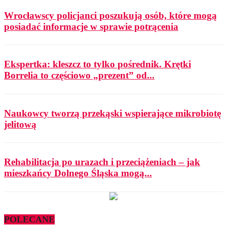
Wrocławscy policjanci poszukują osób, które mogą
posiadać informacje w sprawie potrącenia
Ekspertka: kleszcz to tylko pośrednik. Krętki
Borrelia to częściowo „prezent” od...
Naukowcy tworzą przekąski wspierające mikrobiotę
jelitową
Rehabilitacja po urazach i przeciążeniach – jak
mieszkańcy Dolnego Śląska mogą...
POLECANE