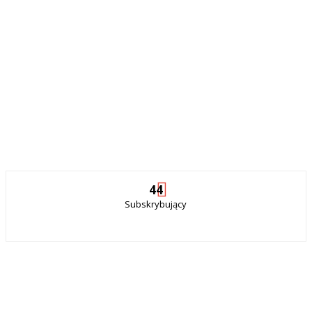
44
Subskrybujący