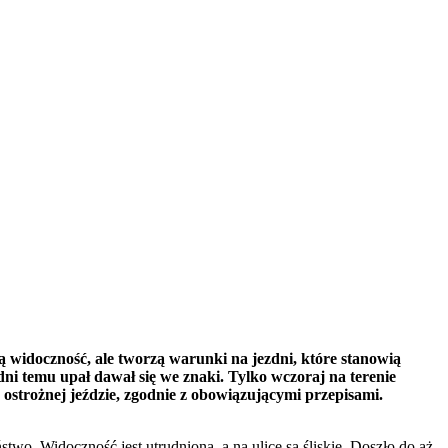
 widoczność, ale tworzą warunki na jezdni, które stanowią
dni temu upał dawał się we znaki. Tylko wczoraj na terenie
strożnej jeździe, zgodnie z obowiązującymi przepisami.
. Widoczność jest utrudniona, a na ulice są śliskie. Doszło do aż