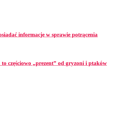
osiadać informacje w sprawie potrącenia
a to częściowo „prezent” od gryzoni i ptaków