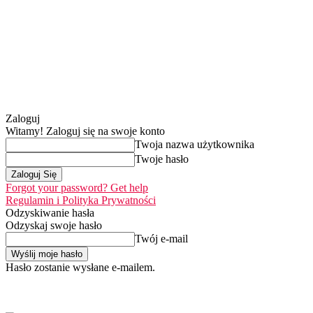
Zaloguj
Witamy! Zaloguj się na swoje konto
Twoja nazwa użytkownika
Twoje hasło
Forgot your password? Get help
Regulamin i Polityka Prywatności
Odzyskiwanie hasła
Odzyskaj swoje hasło
Twój e-mail
Hasło zostanie wysłane e-mailem.
Home
Nasza misj
czwartek, 6 sierpnia 2026
Zaloguj się / Dołącz