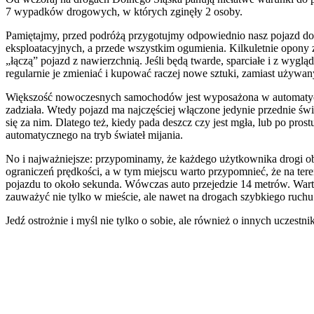
7 wypadków drogowych, w których zginęły 2 osoby.
Pamiętajmy, przed podróżą przygotujmy odpowiednio nasz pojazd do dr
eksploatacyjnych, a przede wszystkim ogumienia. Kilkuletnie opony
„łączą” pojazd z nawierzchnią. Jeśli będą twarde, sparciałe i z w
regularnie je zmieniać i kupować raczej nowe sztuki, zamiast używan
Większość nowoczesnych samochodów jest wyposażona w automatyczne 
zadziała. Wtedy pojazd ma najczęściej włączone jedynie przednie św
się za nim. Dlatego też, kiedy pada deszcz czy jest mgła, lub po pr
automatycznego na tryb świateł mijania.
No i najważniejsze: przypominamy, że każdego użytkownika drogi ob
ograniczeń prędkości, a w tym miejscu warto przypomnieć, że na te
pojazdu to około sekunda. Wówczas auto przejedzie 14 metrów. Warto
zauważyć nie tylko w mieście, ale nawet na drogach szybkiego ruchu.
Jedź ostrożnie i myśl nie tylko o sobie, ale również o innych uczest