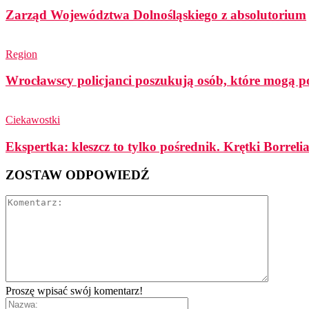
Zarząd Województwa Dolnośląskiego z absolutorium
Region
Wrocławscy policjanci poszukują osób, które mogą p
Ciekawostki
Ekspertka: kleszcz to tylko pośrednik. Krętki Borreli
ZOSTAW ODPOWIEDŹ
Proszę wpisać swój komentarz!