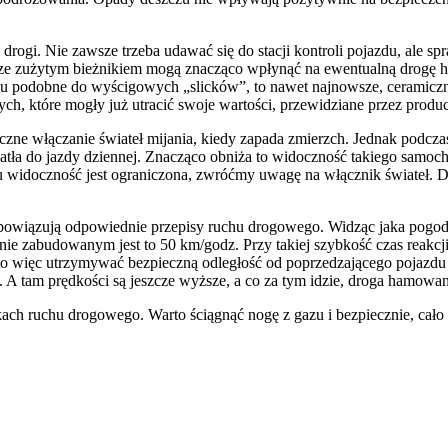
ogi. Nie zawsze trzeba udawać się do stacji kontroli pojazdu, ale sp
 ze zużytym bieżnikiem mogą znacząco wpłynąć na ewentualną drogę h
yglądu podobne do wyścigowych „slicków”, to nawet najnowsze, cerami
ych, które mogły już utracić swoje wartości, przewidziane przez produc
włączanie świateł mijania, kiedy zapada zmierzch. Jednak podczas j
iatła do jazdy dziennej. Znacząco obniża to widoczność takiego samoc
ostu widoczność jest ograniczona, zwróćmy uwagę na włącznik świateł.
owiązują odpowiednie przepisy ruchu drogowego. Widząc jaka pogoda 
renie zabudowanym jest to 50 km/godz. Przy takiej szybkość czas rea
 więc utrzymywać bezpieczną odległość od poprzedzającego pojazdu i 
 A tam prędkości są jeszcze wyższe, a co za tym idzie, droga hamowan
nikach ruchu drogowego. Warto ściągnąć nogę z gazu i bezpiecznie, cał