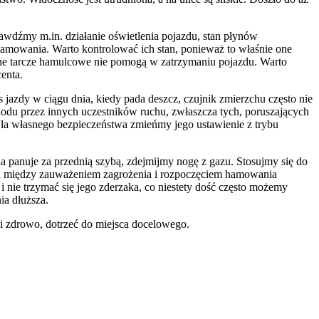
rawdźmy m.in. działanie oświetlenia pojazdu, stan płynów
amowania. Warto kontrolować ich stan, ponieważ to właśnie one
czne tarcze hamulcowe nie pomogą w zatrzymaniu pojazdu. Warto
enta.
azdy w ciągu dnia, kiedy pada deszcz, czujnik zmierzchu często nie
hodu przez innych uczestników ruchu, zwłaszcza tych, poruszających
 Dla własnego bezpieczeństwa zmieńmy jego ustawienie z trybu
panuje za przednią szybą, zdejmijmy nogę z gazu. Stosujmy się do
kcji między zauważeniem zagrożenia i rozpoczęciem hamowania
nie trzymać się jego zderzaka, co niestety dość często możemy
ia dłuższa.
o i zdrowo, dotrzeć do miejsca docelowego.