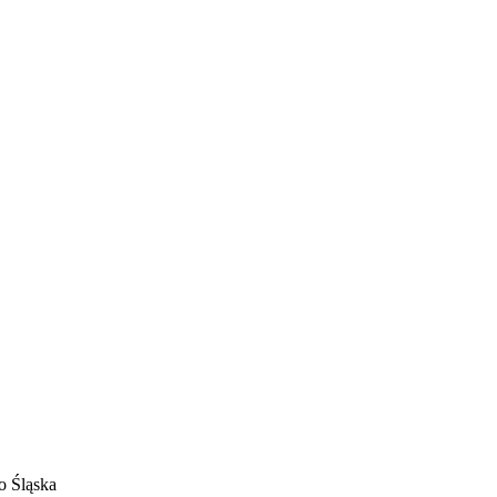
E
ZDROWIE
CIEKAWOSTKI
WIĘCEJ
o Śląska