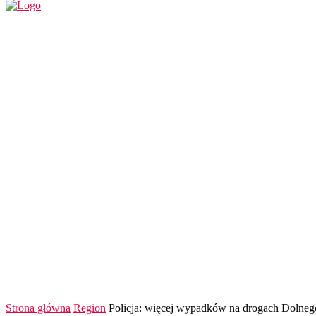
REGION
POLSKA I ŚWIAT
KULTURA
FINANS
Strona główna
Region
Policja: więcej wypadków na drogach Dolneg