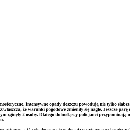
osferyczne. Intensywne opady deszczu powodują nie tylko słabszą
 Zwłaszcza, że warunki pogodowe zmieniły się nagle. Jeszcze parę 
zginęły 2 osoby. Dlatego dolnośląscy policjanci przypominają o o
lu.
odróżowania. Opady deszczu nie wpływają pozytywnie na bezpieczeństwo