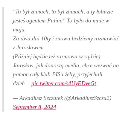
"To był zamach, to byl zamach, a ty łobuzie
jesteś agentem Putina" To było do mnie w
maju.
Za dwa dni 10ty i znowu bedziemy rozmawiać
z Jarosławem.
(Później będzie też rozmowa w sądzie)
Jarosław, jak donoszą media, chce wezwać na
pomoc cały klub PISu żeby, przyjechali
dzień…
pic.twitter.com/s4UyEDveGt
— Arkadiusz Szczurek (@ArkadiuszSzczu2)
September 8, 2024