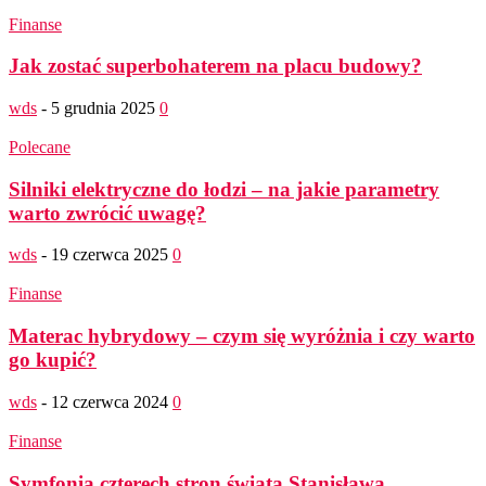
Finanse
Jak zostać superbohaterem na placu budowy?
wds
-
5 grudnia 2025
0
Polecane
Silniki elektryczne do łodzi – na jakie parametry
warto zwrócić uwagę?
wds
-
19 czerwca 2025
0
Finanse
Materac hybrydowy – czym się wyróżnia i czy warto
go kupić?
wds
-
12 czerwca 2024
0
Finanse
Symfonia czterech stron świata Stanisława