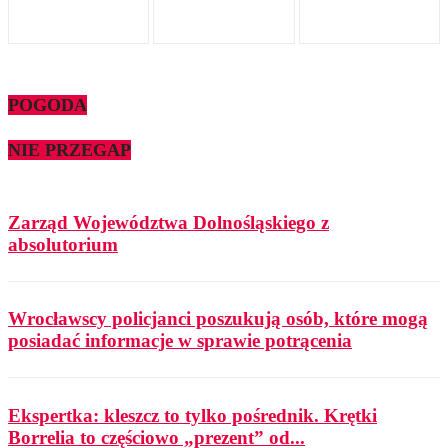
POGODA
NIE PRZEGAP
Zarząd Województwa Dolnośląskiego z
absolutorium
Wrocławscy policjanci poszukują osób, które mogą
posiadać informacje w sprawie potrącenia
Ekspertka: kleszcz to tylko pośrednik. Krętki
Borrelia to częściowo „prezent” od...