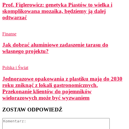
Prof. Figlerowicz: genetyka Piastów to wielka i
skomplikowana mozaika, będziemy ją dalej
odtwarzać
Finanse
Jak dobrać aluminiowe zadaszenie tarasu do
własnego projektu?
Polska i Świat
Jednorazowe opakowania z plastiku mają do 2030
roku zniknąć z lokali gastronomicznych.
Przekonanie klientów do pojemników
wielorazowych może być wyzwaniem
ZOSTAW ODPOWIEDŹ