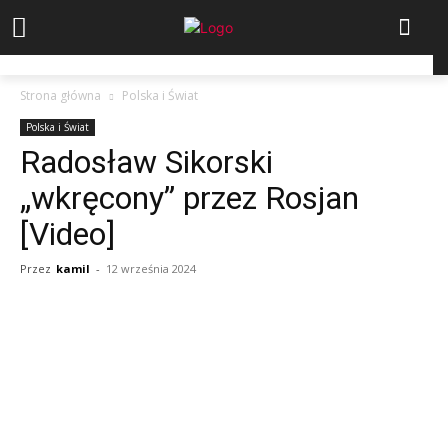
Strona główna
Polska i Świat
Polska i Świat
Radosław Sikorski
„wkręcony” przez Rosjan
[Video]
Przez
kamil
-
12 września 2024