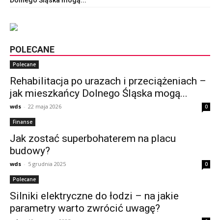
Dolnego Śląska mogą...
POLECANE
Polecane
Rehabilitacja po urazach i przeciążeniach –
jak mieszkańcy Dolnego Śląska mogą...
wds
-
22 maja 2026
0
Finanse
Jak zostać superbohaterem na placu
budowy?
wds
-
5 grudnia 2025
0
Polecane
Silniki elektryczne do łodzi – na jakie
parametry warto zwrócić uwagę?