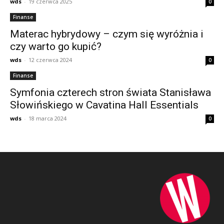
wds
-
19 czerwca 2025
0
Finanse
Materac hybrydowy – czym się wyróżnia i
czy warto go kupić?
wds
-
12 czerwca 2024
0
Finanse
Symfonia czterech stron świata Stanisława
Słowińskiego w Cavatina Hall Essentials
wds
-
18 marca 2024
0