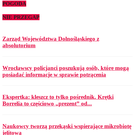
POGODA
NIE PRZEGAP
Zarząd Województwa Dolnośląskiego z
absolutorium
Wrocławscy policjanci poszukują osób, które mogą
posiadać informacje w sprawie potrącenia
Ekspertka: kleszcz to tylko pośrednik. Krętki
Borrelia to częściowo „prezent” od...
Naukowcy tworzą przekąski wspierające mikrobiotę
jelitową