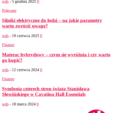
wds
-
5 grudnia 2025
0
Polecane
Silniki elektryczne do łodzi – na jakie parametry
warto zwrócić uwagę?
wds
-
19 czerwca 2025
0
Finanse
Materac hybrydowy – czym się wyróżnia i czy warto
go kupić?
wds
-
12 czerwca 2024
0
Finanse
Symfonia czterech stron świata Stanisława
Słowińskiego w Cavatina Hall Essentials
wds
-
18 marca 2024
0