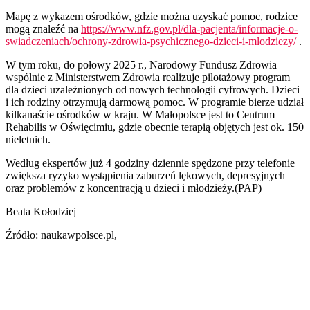
Mapę z wykazem ośrodków, gdzie można uzyskać pomoc, rodzice
mogą znaleźć na
https://www.nfz.gov.pl/dla-pacjenta/informacje-o-
swiadczeniach/ochrony-zdrowia-psychicznego-dzieci-i-mlodziezy/
.
W tym roku, do połowy 2025 r., Narodowy Fundusz Zdrowia
wspólnie z Ministerstwem Zdrowia realizuje pilotażowy program
dla dzieci uzależnionych od nowych technologii cyfrowych. Dzieci
i ich rodziny otrzymują darmową pomoc. W programie bierze udział
kilkanaście ośrodków w kraju. W Małopolsce jest to Centrum
Rehabilis w Oświęcimiu, gdzie obecnie terapią objętych jest ok. 150
nieletnich.
Według ekspertów już 4 godziny dziennie spędzone przy telefonie
zwiększa ryzyko wystąpienia zaburzeń lękowych, depresyjnych
oraz problemów z koncentracją u dzieci i młodzieży.(PAP)
Beata Kołodziej
Źródło: naukawpolsce.pl,