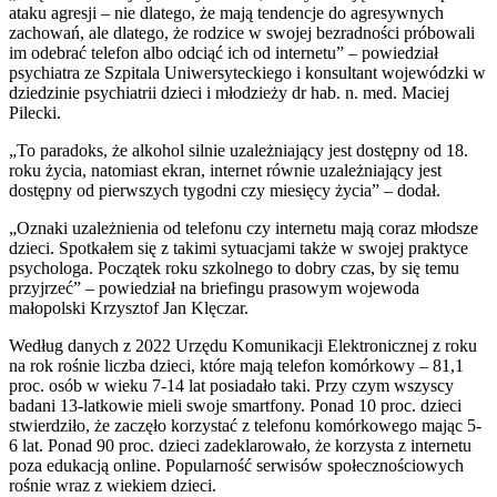
ataku agresji – nie dlatego, że mają tendencje do agresywnych
zachowań, ale dlatego, że rodzice w swojej bezradności próbowali
im odebrać telefon albo odciąć ich od internetu” – powiedział
psychiatra ze Szpitala Uniwersyteckiego i konsultant wojewódzki w
dziedzinie psychiatrii dzieci i młodzieży dr hab. n. med. Maciej
Pilecki.
„To paradoks, że alkohol silnie uzależniający jest dostępny od 18.
roku życia, natomiast ekran, internet równie uzależniający jest
dostępny od pierwszych tygodni czy miesięcy życia” – dodał.
„Oznaki uzależnienia od telefonu czy internetu mają coraz młodsze
dzieci. Spotkałem się z takimi sytuacjami także w swojej praktyce
psychologa. Początek roku szkolnego to dobry czas, by się temu
przyjrzeć” – powiedział na briefingu prasowym wojewoda
małopolski Krzysztof Jan Klęczar.
Według danych z 2022 Urzędu Komunikacji Elektronicznej z roku
na rok rośnie liczba dzieci, które mają telefon komórkowy – 81,1
proc. osób w wieku 7-14 lat posiadało taki. Przy czym wszyscy
badani 13-latkowie mieli swoje smartfony. Ponad 10 proc. dzieci
stwierdziło, że zaczęło korzystać z telefonu komórkowego mając 5-
6 lat. Ponad 90 proc. dzieci zadeklarowało, że korzysta z internetu
poza edukacją online. Popularność serwisów społecznościowych
rośnie wraz z wiekiem dzieci.