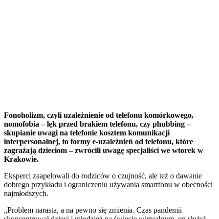
Fonoholizm, czyli uzależnienie od telefonu komórkowego,
nomofobia – lęk przed brakiem telefonu, czy phubbing –
skupianie uwagi na telefonie kosztem komunikacji
interpersonalnej, to formy e-uzależnień od telefonu, które
zagrażają dzieciom – zwrócili uwagę specjaliści we wtorek w
Krakowie.
Eksperci zaapelowali do rodziców o czujność, ale też o dawanie
dobrego przykładu i ograniczeniu używania smartfonu w obecności
najmłodszych.
„Problem narasta, a na pewno się zmienia. Czas pandemii
skoncentrował dzieci i młodzież na świecie wirtualnym, on służył