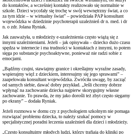
do kontaktów, a wcześniej kontakty realizowało się normalnie w
szkole. Dzieci wycofały się trochę w swój wewnętrzny świat, a co
za tym idzie – w wirtualny świat” – powiedziała PAP konsultant
wojewódzka w dziedzinie psychoterapii uzależnień dr n. med. i dr
n. o zdr. Jolana Ryniak.
Jak zauważyła, u młodzieży e-uzależnienia często wiążą się z
innymi uzależnieniami. Jeżeli – jak opisywała – dziecko dużo czasu
spędza w internecie i ma trudności w kontaktach z innymi, to potem
sięga po substancje psychoaktywne, ponieważ nie radzi sobie z
emocjami.
„Bądźmy czujni, stawiajmy granice i określajmy wyraźne zasady,
wspierajmy więź z dzieckiem, interesujmy się jego sprawami” –
zaapelowała konsultant wojewódzka. Zwróciła uwagę, by zacząć
od samych siebie, dawać dobry przykład. „Jeśli chcemy dobrze
wpłynąć na zachowanie dziecka najpierw skorygujmy własne
zachowanie. To prawda, że my jako dorośli też zbyt często sięgamy
po ekrany” – dodała Ryniak.
Jeżeli rozmowa w domu czy z psychologiem szkolnym nie pomaga
rozwiązać problemu dziecka, to należy szukać pomocy w
specjalistycznej poradni leczenia uzależnień dla dzieci i młodzieży.
„Często konsultujmy młodych ludzi, którzy trafiają do kliniki po