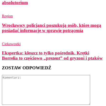
absolutorium
Region
Wrocławscy policjanci poszukują osób, które mogą
posiadać informacje w sprawie potrącenia
Ciekawostki
Ekspertka: kleszcz to tylko pośrednik. Krętki
Borrelia to częściowo „prezent” od gryzoni i ptaków
ZOSTAW ODPOWIEDŹ