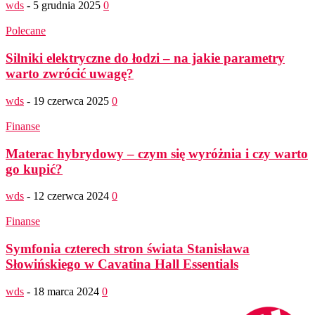
wds
-
5 grudnia 2025
0
Polecane
Silniki elektryczne do łodzi – na jakie parametry
warto zwrócić uwagę?
wds
-
19 czerwca 2025
0
Finanse
Materac hybrydowy – czym się wyróżnia i czy warto
go kupić?
wds
-
12 czerwca 2024
0
Finanse
Symfonia czterech stron świata Stanisława
Słowińskiego w Cavatina Hall Essentials
wds
-
18 marca 2024
0