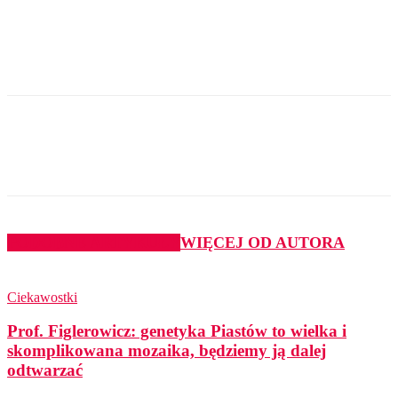
PODOBNE ARTYKUŁY
WIĘCEJ OD AUTORA
Ciekawostki
Prof. Figlerowicz: genetyka Piastów to wielka i
skomplikowana mozaika, będziemy ją dalej
odtwarzać