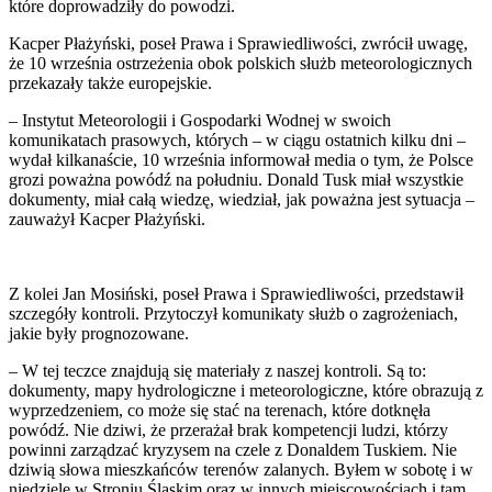
które doprowadziły do powodzi.
Kacper Płażyński, poseł Prawa i Sprawiedliwości, zwrócił uwagę,
że 10 września ostrzeżenia obok polskich służb meteorologicznych
przekazały także europejskie.
– Instytut Meteorologii i Gospodarki Wodnej w swoich
komunikatach prasowych, których – w ciągu ostatnich kilku dni –
wydał kilkanaście, 10 września informował media o tym, że Polsce
grozi poważna powódź na południu. Donald Tusk miał wszystkie
dokumenty, miał całą wiedzę, wiedział, jak poważna jest sytuacja –
zauważył Kacper Płażyński.
Z kolei Jan Mosiński, poseł Prawa i Sprawiedliwości, przedstawił
szczegóły kontroli. Przytoczył komunikaty służb o zagrożeniach,
jakie były prognozowane.
– W tej teczce znajdują się materiały z naszej kontroli. Są to:
dokumenty, mapy hydrologiczne i meteorologiczne, które obrazują z
wyprzedzeniem, co może się stać na terenach, które dotknęła
powódź. Nie dziwi, że przerażał brak kompetencji ludzi, którzy
powinni zarządzać kryzysem na czele z Donaldem Tuskiem. Nie
dziwią słowa mieszkańców terenów zalanych. Byłem w sobotę i w
niedzielę w Stroniu Śląskim oraz w innych miejscowościach i tam