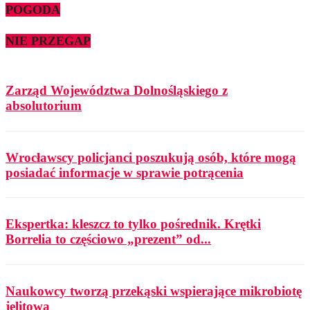
POGODA
NIE PRZEGAP
Zarząd Województwa Dolnośląskiego z
absolutorium
Wrocławscy policjanci poszukują osób, które mogą
posiadać informacje w sprawie potrącenia
Ekspertka: kleszcz to tylko pośrednik. Krętki
Borrelia to częściowo „prezent” od...
Naukowcy tworzą przekąski wspierające mikrobiotę
jelitową