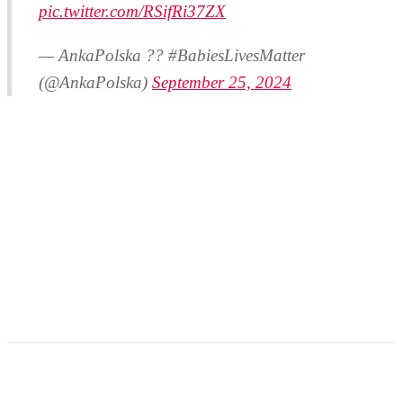
pic.twitter.com/RSifRi37ZX
— AnkaPolska ?? #BabiesLivesMatter
(@AnkaPolska)
September 25, 2024