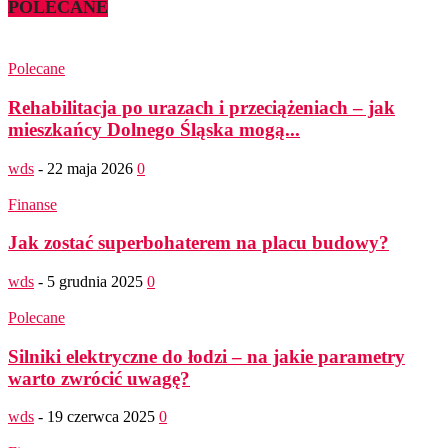
POLECANE
Polecane
Rehabilitacja po urazach i przeciążeniach – jak
mieszkańcy Dolnego Śląska mogą...
wds
-
22 maja 2026
0
Finanse
Jak zostać superbohaterem na placu budowy?
wds
-
5 grudnia 2025
0
Polecane
Silniki elektryczne do łodzi – na jakie parametry
warto zwrócić uwagę?
wds
-
19 czerwca 2025
0