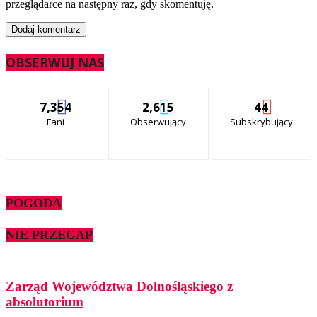
przeglądarce na następny raz, gdy skomentuję.
OBSERWUJ NAS
7,354
2,615
44
Fani
Obserwujący
Subskrybujący
POGODA
NIE PRZEGAP
Zarząd Województwa Dolnośląskiego z
absolutorium