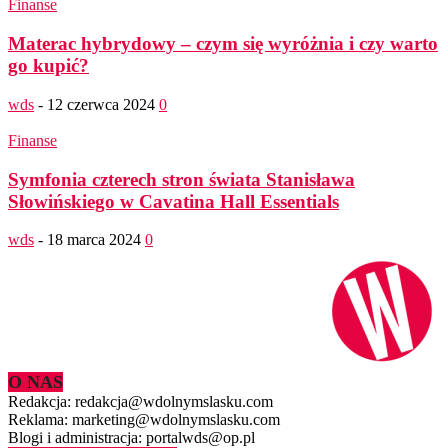
Finanse
Materac hybrydowy – czym się wyróżnia i czy warto
go kupić?
wds
-
12 czerwca 2024
0
Finanse
Symfonia czterech stron świata Stanisława
Słowińskiego w Cavatina Hall Essentials
wds
-
18 marca 2024
0
O NAS
Redakcja: redakcja@wdolnymslasku.com
Reklama: marketing@wdolnymslasku.com
Blogi i administracja: portalwds@op.pl