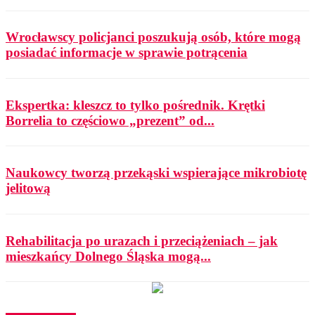
Wrocławscy policjanci poszukują osób, które mogą
posiadać informacje w sprawie potrącenia
Ekspertka: kleszcz to tylko pośrednik. Krętki
Borrelia to częściowo „prezent” od...
Naukowcy tworzą przekąski wspierające mikrobiotę
jelitową
Rehabilitacja po urazach i przeciążeniach – jak
mieszkańcy Dolnego Śląska mogą...