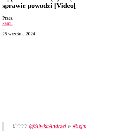
sprawie powodzi [Video[
Przez
kamil
-
25 września 2024
‼️????
@SliwkaAndrzej
w
#Sejm