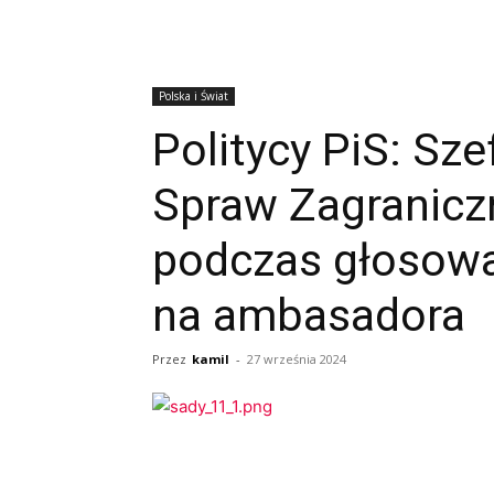
Polska i Świat
Politycy PiS: Sz
Spraw Zagranicz
podczas głosow
na ambasadora
Przez
kamil
-
27 września 2024