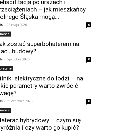
ehabilitacja po urazach i
rzeciążeniach – jak mieszkańcy
olnego Śląska mogą...
ds
-
22 maja 2026
0
inanse
ak zostać superbohaterem na
lacu budowy?
ds
-
5 grudnia 2025
0
olecane
ilniki elektryczne do łodzi – na
akie parametry warto zwrócić
wagę?
ds
-
19 czerwca 2025
0
inanse
aterac hybrydowy – czym się
yróżnia i czy warto go kupić?