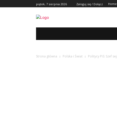
Home
piątek, 7 sierpnia 2026
Zaloguj się / Dołącz
REGION
POLSKA I ŚWIAT
KULT
Strona główna
Polska i Świat
Politycy PiS: Szef 