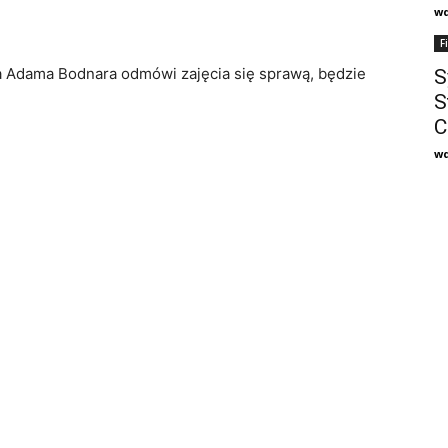
w
F
ra Adama Bodnara odmówi zajęcia się sprawą, będzie
S
S
C
w