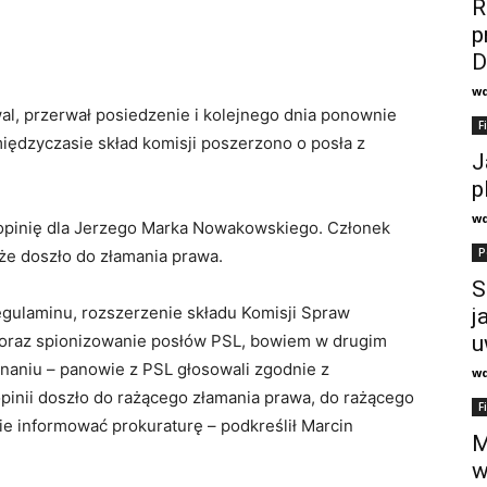
R
p
D
w
al, przerwał posiedzenie i kolejnego dnia ponownie
F
iędzyczasie skład komisji poszerzono o posła z
J
p
w
 opinię dla Jerzego Marka Nowakowskiego. Członek
P
 że doszło do złamania prawa.
S
gulaminu, rozszerzenie składu Komisji Spraw
j
y oraz spionizowanie posłów PSL, bowiem w drugim
u
naniu – panowie z PSL głosowali zgodnie z
w
opinii doszło do rażącego złamania prawa, do rażącego
F
ie informować prokuraturę – podkreślił Marcin
M
w