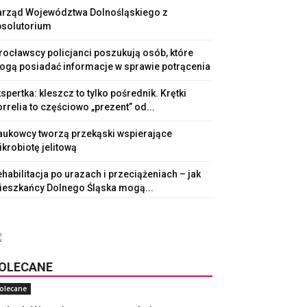
arząd Województwa Dolnośląskiego z
bsolutorium
ocławscy policjanci poszukują osób, które
ogą posiadać informacje w sprawie potrącenia
spertka: kleszcz to tylko pośrednik. Krętki
rrelia to częściowo „prezent” od...
aukowcy tworzą przekąski wspierające
krobiotę jelitową
habilitacja po urazach i przeciążeniach – jak
ieszkańcy Dolnego Śląska mogą...
OLECANE
olecane