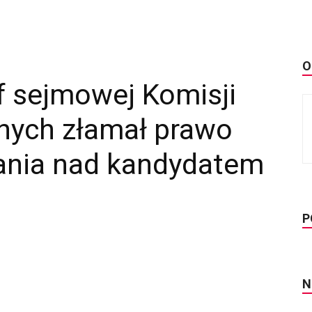
O
ef sejmowej Komisji
nych złamał prawo
ania nad kandydatem
P
N