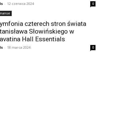
ds
-
12 czerwca 2024
0
inanse
ymfonia czterech stron świata
tanisława Słowińskiego w
avatina Hall Essentials
ds
-
18 marca 2024
0