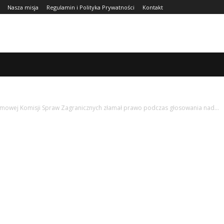
Nasza misja
Regulamin i Polityka Prywatności
Kontakt
URA
FINANSE
ZDROWIE
CIEKAWOSTKI
WIĘCEJ
sejmowej Komisji Spraw Zagranicznych złamał prawo podczas głosowania nad...