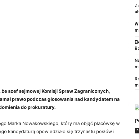
Z
a
Wr
m
Ek
Bo
N
mi
Re
m
, że szef sejmowej Komisji Spraw Zagranicznych,
złamał prawo podczas głosowania nad kandydatem na
omienia do prokuratury.
P
ego Marka Nowakowskiego, który ma objąć placówkę w
ego kandydaturą opowiedziało się trzynastu posłów i
P