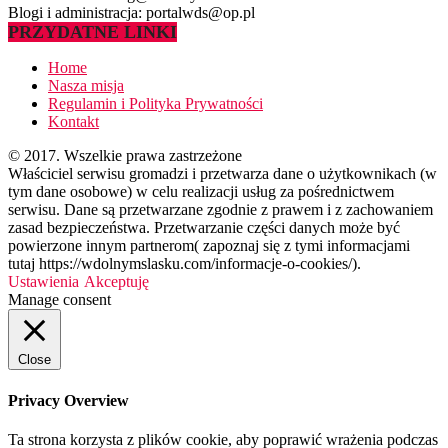
Blogi i administracja: portalwds@op.pl
PRZYDATNE LINKI
Home
Nasza misja
Regulamin i Polityka Prywatności
Kontakt
© 2017. Wszelkie prawa zastrzeżone
Właściciel serwisu gromadzi i przetwarza dane o użytkownikach (w
tym dane osobowe) w celu realizacji usług za pośrednictwem
serwisu. Dane są przetwarzane zgodnie z prawem i z zachowaniem
zasad bezpieczeństwa. Przetwarzanie części danych może być
powierzone innym partnerom( zapoznaj się z tymi informacjami
tutaj https://wdolnymslasku.com/informacje-o-cookies/).
Ustawienia
Akceptuję
Manage consent
Close
Privacy Overview
Ta strona korzysta z plików cookie, aby poprawić wrażenia podczas