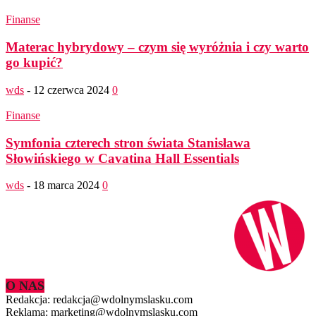
Finanse
Materac hybrydowy – czym się wyróżnia i czy warto
go kupić?
wds
-
12 czerwca 2024
0
Finanse
Symfonia czterech stron świata Stanisława
Słowińskiego w Cavatina Hall Essentials
wds
-
18 marca 2024
0
O NAS
Redakcja: redakcja@wdolnymslasku.com
Reklama: marketing@wdolnymslasku.com