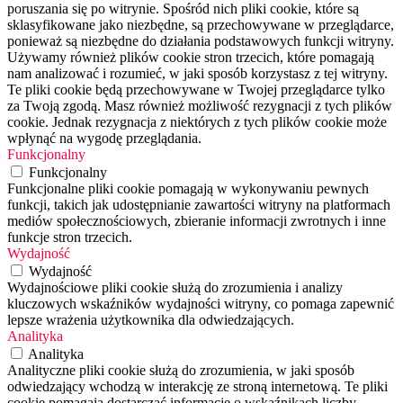
poruszania się po witrynie. Spośród nich pliki cookie, które są
sklasyfikowane jako niezbędne, są przechowywane w przeglądarce,
ponieważ są niezbędne do działania podstawowych funkcji witryny.
Używamy również plików cookie stron trzecich, które pomagają
nam analizować i rozumieć, w jaki sposób korzystasz z tej witryny.
Te pliki cookie będą przechowywane w Twojej przeglądarce tylko
za Twoją zgodą. Masz również możliwość rezygnacji z tych plików
cookie. Jednak rezygnacja z niektórych z tych plików cookie może
wpłynąć na wygodę przeglądania.
Funkcjonalny
Funkcjonalny
Funkcjonalne pliki cookie pomagają w wykonywaniu pewnych
funkcji, takich jak udostępnianie zawartości witryny na platformach
mediów społecznościowych, zbieranie informacji zwrotnych i inne
funkcje stron trzecich.
Wydajność
Wydajność
Wydajnościowe pliki cookie służą do zrozumienia i analizy
kluczowych wskaźników wydajności witryny, co pomaga zapewnić
lepsze wrażenia użytkownika dla odwiedzających.
Analityka
Analityka
Analityczne pliki cookie służą do zrozumienia, w jaki sposób
odwiedzający wchodzą w interakcję ze stroną internetową. Te pliki
cookie pomagają dostarczać informacje o wskaźnikach liczby