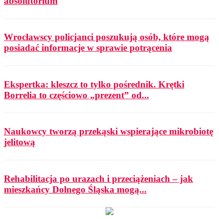
absolutorium
Wrocławscy policjanci poszukują osób, które mogą
posiadać informacje w sprawie potrącenia
Ekspertka: kleszcz to tylko pośrednik. Krętki
Borrelia to częściowo „prezent” od...
Naukowcy tworzą przekąski wspierające mikrobiotę
jelitową
Rehabilitacja po urazach i przeciążeniach – jak
mieszkańcy Dolnego Śląska mogą...