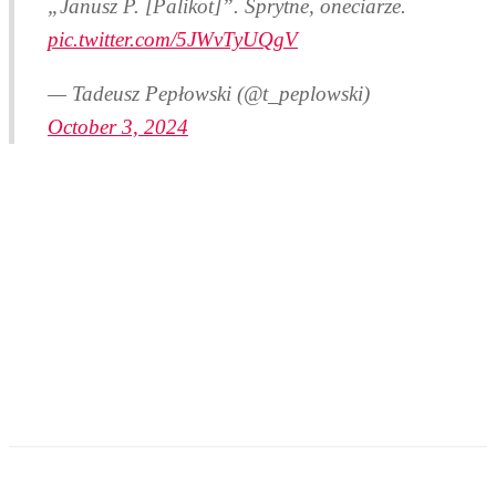
„Janusz P. [Palikot]”. Sprytne, oneciarze.
pic.twitter.com/5JWvTyUQgV
— Tadeusz Pepłowski (@t_peplowski)
October 3, 2024