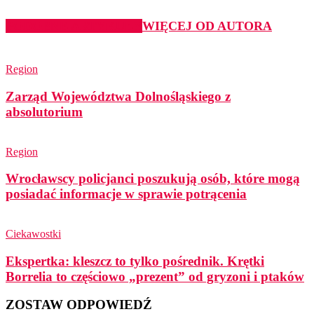
PODOBNE ARTYKUŁY
WIĘCEJ OD AUTORA
Region
Zarząd Województwa Dolnośląskiego z
absolutorium
Region
Wrocławscy policjanci poszukują osób, które mogą
posiadać informacje w sprawie potrącenia
Ciekawostki
Ekspertka: kleszcz to tylko pośrednik. Krętki
Borrelia to częściowo „prezent” od gryzoni i ptaków
ZOSTAW ODPOWIEDŹ