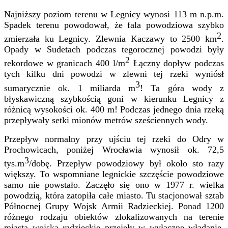
Najniższy poziom terenu w Legnicy wynosi 113 m n.p.m.
Spadek terenu powodował, że fala powodziowa szybko
2
zmierzała ku Legnicy. Zlewnia Kaczawy to 2500 km
.
Opady w Sudetach podczas tegorocznej powodzi były
2
rekordowe w granicach 400 l/m
Łączny dopływ podczas
tych kilku dni powodzi w zlewni tej rzeki wyniósł
3
sumarycznie ok. 1 miliarda m
! Ta góra wody z
błyskawiczną szybkością goni w kierunku Legnicy z
różnicą wysokości ok. 400 m! Podczas jednego dnia rzeką
przepływały setki mionów metrów sześciennych wody.
Przepływ normalny przy ujściu tej rzeki do Odry w
Prochowicach, poniżej Wrocławia wynosił ok. 72,5
3
tys.m
/dobę. Przepływ powodziowy był około sto razy
większy. To wspomniane legnickie szczęście powodziowe
samo nie powstało. Zaczęło się ono w 1977 r. wielka
powodzią, która zatopiła całe miasto.
Tu stacjonował sztab
Północnej Grupy Wojsk Armii Radzieckiej. Ponad 1200
różnego rodzaju obiektów zlokalizowanych na terenie
miasta wojska radzieckie przejęły w wyłączne władanie.