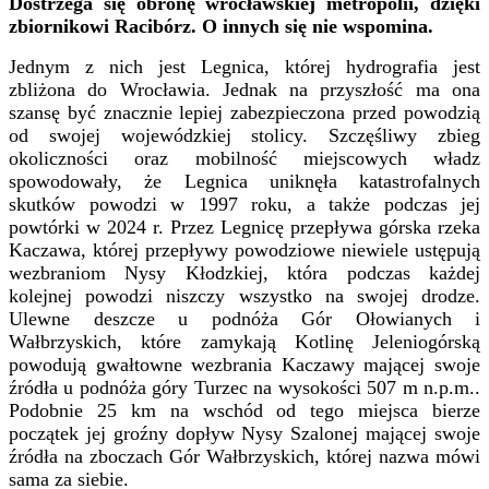
Dostrzega się obronę wrocławskiej metropolii, dzięki
zbiornikowi Racibórz. O innych się nie wspomina.
Jednym z nich jest Legnica, której hydrografia jest
zbliżona do Wrocławia. Jednak na przyszłość ma ona
szansę być znacznie lepiej zabezpieczona przed powodzią
od swojej wojewódzkiej stolicy. Szczęśliwy zbieg
okoliczności oraz mobilność miejscowych władz
spowodowały, że Legnica uniknęła katastrofalnych
skutków powodzi w 1997 roku, a także podczas jej
powtórki w 2024 r. Przez Legnicę przepływa górska rzeka
Kaczawa, której przepływy powodziowe niewiele ustępują
wezbraniom Nysy Kłodzkiej, która podczas każdej
kolejnej powodzi niszczy wszystko na swojej drodze.
Ulewne deszcze u podnóża Gór Ołowianych i
Wałbrzyskich, które zamykają Kotlinę Jeleniogórską
powodują gwałtowne wezbrania Kaczawy mającej swoje
źródła u podnóża góry Turzec na wysokości 507 m n.p.m..
Podobnie 25 km na wschód od tego miejsca bierze
początek jej groźny dopływ Nysy Szalonej mającej swoje
źródła na zboczach Gór Wałbrzyskich, której nazwa mówi
sama za siebie.