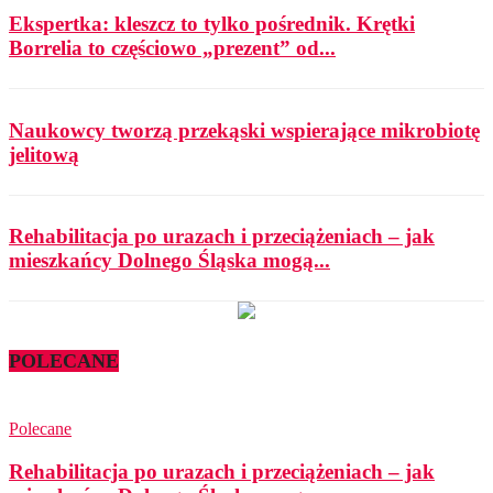
Ekspertka: kleszcz to tylko pośrednik. Krętki
Borrelia to częściowo „prezent” od...
Naukowcy tworzą przekąski wspierające mikrobiotę
jelitową
Rehabilitacja po urazach i przeciążeniach – jak
mieszkańcy Dolnego Śląska mogą...
POLECANE
Polecane
Rehabilitacja po urazach i przeciążeniach – jak