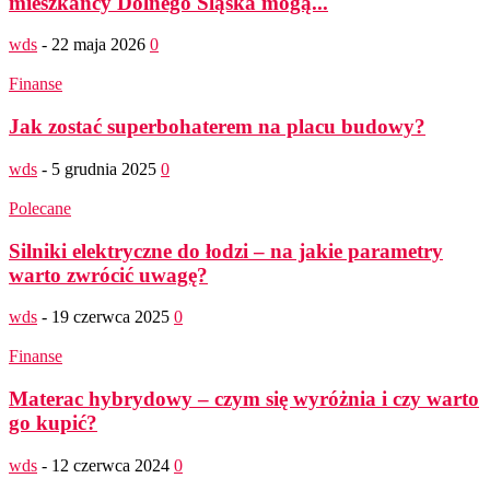
mieszkańcy Dolnego Śląska mogą...
wds
-
22 maja 2026
0
Finanse
Jak zostać superbohaterem na placu budowy?
wds
-
5 grudnia 2025
0
Polecane
Silniki elektryczne do łodzi – na jakie parametry
warto zwrócić uwagę?
wds
-
19 czerwca 2025
0
Finanse
Materac hybrydowy – czym się wyróżnia i czy warto
go kupić?
wds
-
12 czerwca 2024
0