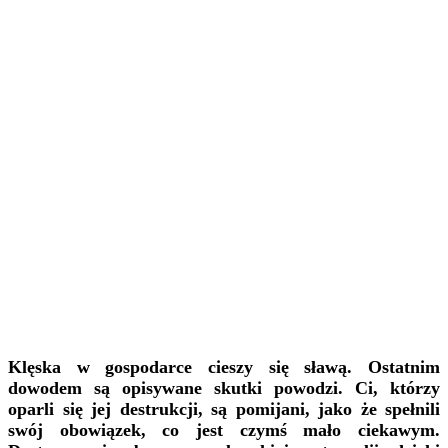
Klęska w gospodarce cieszy się sławą. Ostatnim
dowodem są opisywane skutki powodzi. Ci, którzy
oparli się jej destrukcji, są pomijani, jako że spełnili
swój obowiązek, co jest czymś mało ciekawym.