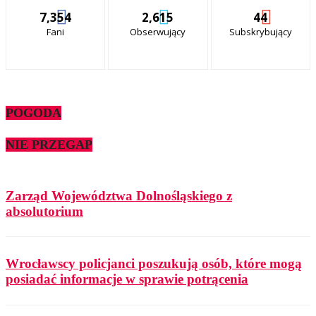
7,354
2,615
44
Fani
Obserwujący
Subskrybujący
POGODA
NIE PRZEGAP
Zarząd Województwa Dolnośląskiego z
absolutorium
Wrocławscy policjanci poszukują osób, które mogą
posiadać informacje w sprawie potrącenia