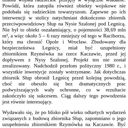
Powódź, która zatopiła również obiekty wojskowe nie
podobała się radzieckim towarzyszom. Zapewne po ich
interwencji w stolicy natychmiast dokończono zbiornik
przeciwpowodziowy Słup na Nysie Szalonej pod Legnicą.
Nie był to obiekt oszałamiający, o pojemności 38,69 mln
m³, a więc około 5 – 6 razy mniejszy od tego w Raciborzu,
który ma chronić Opole i Wrocław. Zbudowany dla
bezpieczeństwa Legnicy, miał być uzupełniony
zbiornikiem Rzymówka na rzece Kaczawie, przed jej
dopływem z Nysy Szalonej. Projekt ten nie został
zrealizowany. Nadchodził przełom polityczny 1980 r., i
wszystkie inwestycje zostały wstrzymane. Jak dotychczas
zbiornik Słup obronił Legnicę przed kolejną powodzią,
choć nie obeszło się bez dramatycznych prac
podwyższających wały ochronne, co w rezultacie
zakończyło się sukcesem. Ciąg dalszy tego powodzenia
jest równie interesujący.
Wydawało się, że po blisko pół wieku odtartych wydarzeń
związanych z budową zbiornika Słup, zapomniano o jego
uzupełnieniu zbiornikiem Rzymówka na Kaczawie. Być