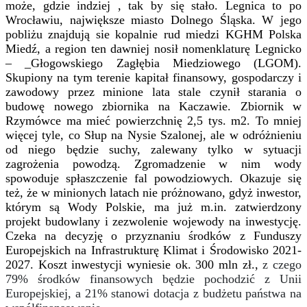
może, gdzie indziej , tak by się stało. Legnica to po
Wrocławiu, największe miasto Dolnego Śląska. W jego
pobliżu znajdują sie kopalnie rud miedzi KGHM Polska
Miedź, a region ten dawniej nosił nomenklaturę Legnicko
– _Głogowskiego Zagłębia Miedziowego (LGOM).
Skupiony na tym terenie kapitał finansowy, gospodarczy i
zawodowy przez minione lata stale czynił starania o
budowę nowego zbiornika na Kaczawie.
Zbiornik w
Rzymówce ma mieć powierzchnię 2,5 tys. m2. To mniej
więcej tyle, co Słup na Nysie Szalonej, ale w odróżnieniu
od niego będzie suchy, zalewany tylko w sytuacji
zagrożenia powodzą. Zgromadzenie w nim wody
spowoduje spłaszczenie fal powodziowych. Okazuje się
też, że w minionych latach nie próżnowano, gdyż
inwestor,
którym są Wody Polskie, ma już m.in. zatwierdzony
projekt budowlany i zezwolenie wojewody na inwestycję.
Czeka na decyzję o przyznaniu środków z Funduszy
Europejskich na Infrastrukturę Klimat i Środowisko 2021-
2027. Koszt inwestycji wyniesie ok. 300 mln zł.,
z czego
79% środków finansowych będzie pochodzić z Unii
Europejskiej, a 21% stanowi dotacja z budżetu państwa na