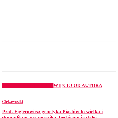
PODOBNE ARTYKUŁY
WIĘCEJ OD AUTORA
Ciekawostki
Prof. Figlerowicz: genetyka Piastów to wielka i
skomplikowana mozaika, będziemy ją dalej