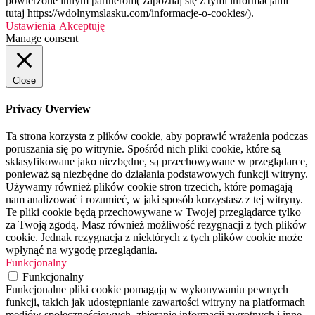
powierzone innym partnerom( zapoznaj się z tymi informacjami
tutaj https://wdolnymslasku.com/informacje-o-cookies/).
Ustawienia
Akceptuję
Manage consent
Close
Privacy Overview
Ta strona korzysta z plików cookie, aby poprawić wrażenia podczas
poruszania się po witrynie. Spośród nich pliki cookie, które są
sklasyfikowane jako niezbędne, są przechowywane w przeglądarce,
ponieważ są niezbędne do działania podstawowych funkcji witryny.
Używamy również plików cookie stron trzecich, które pomagają
nam analizować i rozumieć, w jaki sposób korzystasz z tej witryny.
Te pliki cookie będą przechowywane w Twojej przeglądarce tylko
za Twoją zgodą. Masz również możliwość rezygnacji z tych plików
cookie. Jednak rezygnacja z niektórych z tych plików cookie może
wpłynąć na wygodę przeglądania.
Funkcjonalny
Funkcjonalny
Funkcjonalne pliki cookie pomagają w wykonywaniu pewnych
funkcji, takich jak udostępnianie zawartości witryny na platformach
mediów społecznościowych, zbieranie informacji zwrotnych i inne