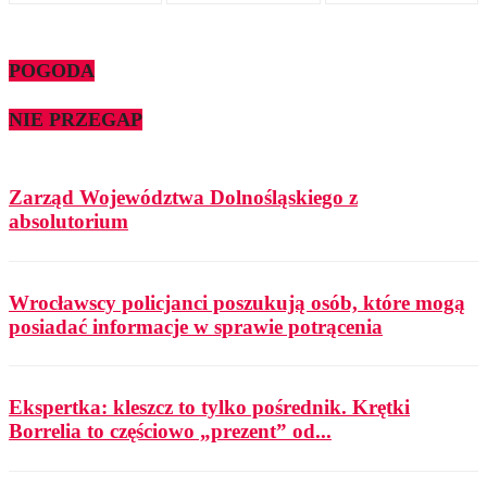
POGODA
NIE PRZEGAP
Zarząd Województwa Dolnośląskiego z
absolutorium
Wrocławscy policjanci poszukują osób, które mogą
posiadać informacje w sprawie potrącenia
Ekspertka: kleszcz to tylko pośrednik. Krętki
Borrelia to częściowo „prezent” od...