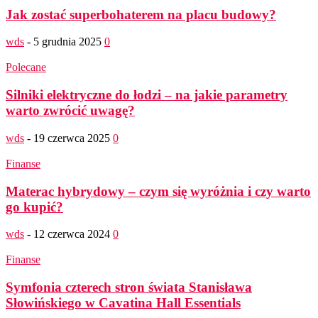
Jak zostać superbohaterem na placu budowy?
wds
-
5 grudnia 2025
0
Polecane
Silniki elektryczne do łodzi – na jakie parametry
warto zwrócić uwagę?
wds
-
19 czerwca 2025
0
Finanse
Materac hybrydowy – czym się wyróżnia i czy warto
go kupić?
wds
-
12 czerwca 2024
0
Finanse
Symfonia czterech stron świata Stanisława
Słowińskiego w Cavatina Hall Essentials