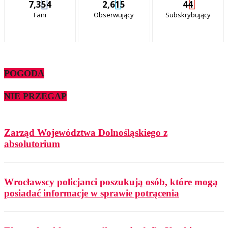
7,354
2,615
44
Fani
Obserwujący
Subskrybujący
POGODA
NIE PRZEGAP
Zarząd Województwa Dolnośląskiego z
absolutorium
Wrocławscy policjanci poszukują osób, które mogą
posiadać informacje w sprawie potrącenia