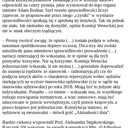
odpowiedź na cztery pytania, jakie wystosował do tego organu
minister Adam Bodnar. Szef resortu sprawiedliwości liczył
zapewne, że proponowane przez niego „czystki” w wymiarze
sprawiedliwości spotkają się z aprobatą tej instytucji. Tak się jednak
nie stało. Jak nietrudno się domyślić, opinia Komisji Weneckiej jest
nie w smak obecnym rządzącym.
– Proszę zwrócić uwagę, że opinia (…) została podjęta w sobotę,
natomiast opublikowana dopiero wczoraj. Dwa-trzy dni zwłoki
umożliwiły panu ministrowi sprawiedliwości prowadzenie (…)
narracji zmierzającej do wskazania, że te opinie są dla tych
pomysłów korzystne. Nie są korzystne. Komisja Wenecka
jednoznacznie wskazała, iż nie można (…) generalnie doprowadzić
do usunięcia (sędziów ze stanowisk – radiomaryja.pl) czy do
podjęcia innych aktów o charakterze represyjnym wobec sędziów
startujących na wyższe stanowiska sędziowskie (czy w ogóle na
stanowiska sędziowskie) po roku 2018. Mogą być to jedynie akty
indywidualne. Ponadto – co istotne – wskazała ona, że wszelkiego
rodzaju rozwiązania normatywne, a więc ustawowe, mają być
umocowane w prawie wewnętrznym, czyli prawie krajowym, a
prawo krajowe jest jednoznaczne. Konstytucja stanowi, że
sędziowie są nieusuwalni – mówił gość „Aktualności dnia”.
Bardzo ciekawa wypowiedź Prof. Aleksandra Stępkowskiego.
Rzecznik SN wskazuje, że sposób komunikacji Min. @Adbodnar