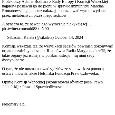
Protektorzy Adama Bodnara z Rady Europy i Komisji Weneckiej
najpierw postawili go do pionu w sprawie immunitetu Marcina
Romanowskiego, a teraz nakazują mu uznawać wyroki wydane
przez nielubianych przez niego sędziów.
A oznacza to, że nawet jego wyrocznie nie łykają tej…
pic.twitter.com/udd8SxbN90
— Sebastian Kaleta (@sjkaleta) October 14, 2024
Komisja wskazała też, że weryfikacji sędziów powinien dokonywać
organ niezależny od rządu. Rozmówca Radia Maryja podkreślił, że
takie organy już istnieją w polskim ustroju – są nimi sądy
dyscyplinarne.
O tym, że nie można usuwać sędziów ze stanowisk za pomocą
ustawy, mówiła także Helsińska Fundacja Praw Człowieka.
Opinię Komisji Weneckiej [skomentował również poseł Paweł
Jabłoński] z Prawa i Sprawiedliwości.
radiomaryja.pl