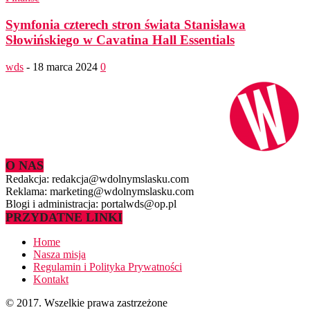
Symfonia czterech stron świata Stanisława
Słowińskiego w Cavatina Hall Essentials
wds
-
18 marca 2024
0
O NAS
Redakcja: redakcja@wdolnymslasku.com
Reklama: marketing@wdolnymslasku.com
Blogi i administracja: portalwds@op.pl
PRZYDATNE LINKI
Home
Nasza misja
Regulamin i Polityka Prywatności
Kontakt
© 2017. Wszelkie prawa zastrzeżone