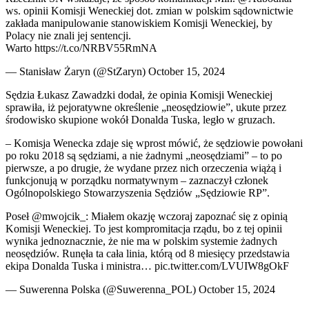
ws. opinii Komisji Weneckiej dot. zmian w polskim sądownictwie
zakłada manipulowanie stanowiskiem Komisji Weneckiej, by
Polacy nie znali jej sentencji.
Warto https://t.co/NRBV55RmNA
— Stanisław Żaryn (@StZaryn) October 15, 2024
Sędzia Łukasz Zawadzki dodał, że opinia Komisji Weneckiej
sprawiła, iż pejoratywne określenie „neosędziowie”, ukute przez
środowisko skupione wokół Donalda Tuska, legło w gruzach.
– Komisja Wenecka zdaje się wprost mówić, że sędziowie powołani
po roku 2018 są sędziami, a nie żadnymi „neosędziami” – to po
pierwsze, a po drugie, że wydane przez nich orzeczenia wiążą i
funkcjonują w porządku normatywnym – zaznaczył członek
Ogólnopolskiego Stowarzyszenia Sędziów „Sędziowie RP”.
Poseł @mwojcik_: Miałem okazję wczoraj zapoznać się z opinią
Komisji Weneckiej. To jest kompromitacja rządu, bo z tej opinii
wynika jednoznacznie, że nie ma w polskim systemie żadnych
neosędziów. Runęła ta cała linia, którą od 8 miesięcy przedstawia
ekipa Donalda Tuska i ministra… pic.twitter.com/LVUIW8gOkF
— Suwerenna Polska (@Suwerenna_POL) October 15, 2024