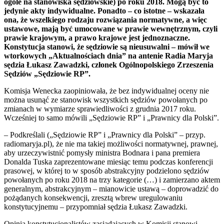
ogóle na stanowiska sędziowskie) po roku 2018. Mogą być to
jedynie akty indywidualne. Ponadto – co istotne – wskazała
ona, że wszelkiego rodzaju rozwiązania normatywne, a więc
ustawowe, mają być umocowane w prawie wewnętrznym, czyli
prawie krajowym, a prawo krajowe jest jednoznaczne.
Konstytucja stanowi, że sędziowie są nieusuwalni – mówił we
wtorkowych „Aktualnościach dnia” na antenie Radia Maryja
sędzia Łukasz Zawadzki, członek Ogólnopolskiego Zrzeszenia
Sędziów „Sędziowie RP”.
Komisja Wenecka zaopiniowała, że bez indywidualnej oceny nie
można usunąć ze stanowisk wszystkich sędziów powołanych po
zmianach w wymiarze sprawiedliwości z grudnia 2017 roku.
Wcześniej to samo mówili „Sędziowie RP” i „Prawnicy dla Polski”.
– Podkreślali („Sędziowie RP” i „Prawnicy dla Polski” – przyp.
radiomaryja.pl), że nie ma takiej możliwości normatywnej, prawnej,
aby urzeczywistnić pomysły ministra Bodnara i pana premiera
Donalda Tuska zaprezentowane miesiąc temu podczas konferencji
prasowej, w której to w sposób abstrakcyjny podzielono sędziów
powołanych po roku 2018 na trzy kategorie (…) i zamierzano aktem
generalnym, abstrakcyjnym – mianowicie ustawą – doprowadzić do
pożądanych konsekwencji, zresztą wbrew uregulowaniu
konstytucyjnemu – przypomniał sędzia Łukasz Zawadzki.
Opinia konstytucjonalistów zasiadających w Komisji stanowi