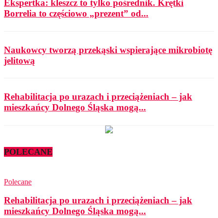
Ekspertka: kleszcz to tylko pośrednik. Krętki
Borrelia to częściowo „prezent” od...
Naukowcy tworzą przekąski wspierające mikrobiotę
jelitową
Rehabilitacja po urazach i przeciążeniach – jak
mieszkańcy Dolnego Śląska mogą...
POLECANE
Polecane
Rehabilitacja po urazach i przeciążeniach – jak
mieszkańcy Dolnego Śląska mogą...