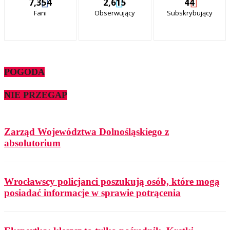
7,354
2,615
44
Fani
Obserwujący
Subskrybujący
POGODA
NIE PRZEGAP
Zarząd Województwa Dolnośląskiego z
absolutorium
Wrocławscy policjanci poszukują osób, które mogą
posiadać informacje w sprawie potrącenia