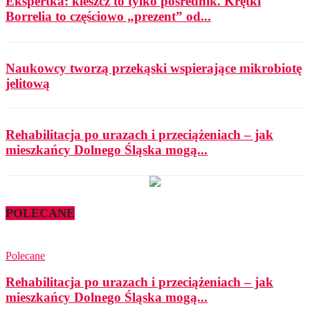
Ekspertka: kleszcz to tylko pośrednik. Krętki
Borrelia to częściowo „prezent” od...
Naukowcy tworzą przekąski wspierające mikrobiotę
jelitową
Rehabilitacja po urazach i przeciążeniach – jak
mieszkańcy Dolnego Śląska mogą...
POLECANE
Polecane
Rehabilitacja po urazach i przeciążeniach – jak
mieszkańcy Dolnego Śląska mogą...