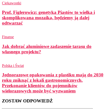
Ciekawostki
Prof. Figlerowicz: genetyka Piastów to wielka i
skomplikowana mozaika, będziemy ją dalej
odtwarzać
Finanse
Jak dobrać aluminiowe zadaszenie tarasu do
własnego projektu?
Polska i Świat
Jednorazowe opakowania z plastiku mają do 2030
roku zniknąć z lokali gastronomicznych.
Przekonanie klientów do pojemników
wielorazowych może być wyzwaniem
ZOSTAW ODPOWIEDŹ