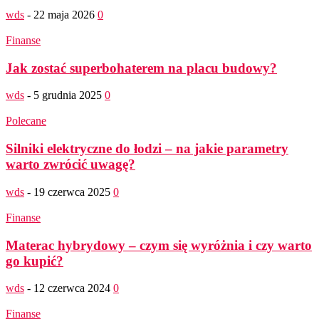
wds
-
22 maja 2026
0
Finanse
Jak zostać superbohaterem na placu budowy?
wds
-
5 grudnia 2025
0
Polecane
Silniki elektryczne do łodzi – na jakie parametry
warto zwrócić uwagę?
wds
-
19 czerwca 2025
0
Finanse
Materac hybrydowy – czym się wyróżnia i czy warto
go kupić?
wds
-
12 czerwca 2024
0
Finanse