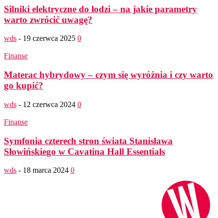
Silniki elektryczne do łodzi – na jakie parametry
warto zwrócić uwagę?
wds
-
19 czerwca 2025
0
Finanse
Materac hybrydowy – czym się wyróżnia i czy warto
go kupić?
wds
-
12 czerwca 2024
0
Finanse
Symfonia czterech stron świata Stanisława
Słowińskiego w Cavatina Hall Essentials
wds
-
18 marca 2024
0