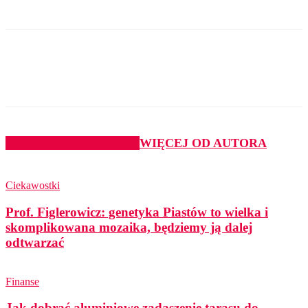
PODOBNE ARTYKUŁY
WIĘCEJ OD AUTORA
Ciekawostki
Prof. Figlerowicz: genetyka Piastów to wielka i
skomplikowana mozaika, będziemy ją dalej
odtwarzać
Finanse
Jak dobrać aluminiowe zadaszenie tarasu do