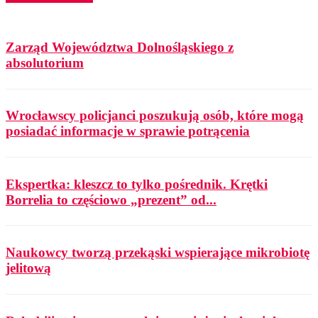
Zarząd Województwa Dolnośląskiego z
absolutorium
Wrocławscy policjanci poszukują osób, które mogą
posiadać informacje w sprawie potrącenia
Ekspertka: kleszcz to tylko pośrednik. Krętki
Borrelia to częściowo „prezent” od...
Naukowcy tworzą przekąski wspierające mikrobiotę
jelitową