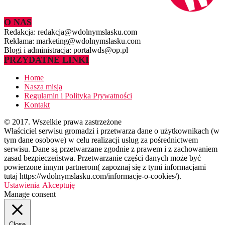
O NAS
Redakcja: redakcja@wdolnymslasku.com
Reklama: marketing@wdolnymslasku.com
Blogi i administracja: portalwds@op.pl
PRZYDATNE LINKI
Home
Nasza misja
Regulamin i Polityka Prywatności
Kontakt
© 2017. Wszelkie prawa zastrzeżone
Właściciel serwisu gromadzi i przetwarza dane o użytkownikach (w
tym dane osobowe) w celu realizacji usług za pośrednictwem
serwisu. Dane są przetwarzane zgodnie z prawem i z zachowaniem
zasad bezpieczeństwa. Przetwarzanie części danych może być
powierzone innym partnerom( zapoznaj się z tymi informacjami
tutaj https://wdolnymslasku.com/informacje-o-cookies/).
Ustawienia
Akceptuję
Manage consent
Close