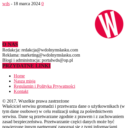
wds
-
18 marca 2024
0
O NAS
Redakcja: redakcja@wdolnymslasku.com
Reklama: marketing@wdolnymslasku.com
Blogi i administracja: portalwds@op.pl
PRZYDATNE LINKI
Home
Nasza misja
Regulamin i Polityka Prywatności
Kontakt
© 2017. Wszelkie prawa zastrzeżone
Właściciel serwisu gromadzi i przetwarza dane o użytkownikach (w
tym dane osobowe) w celu realizacji usług za pośrednictwem
serwisu. Dane są przetwarzane zgodnie z prawem i z zachowaniem
zasad bezpieczeństwa. Przetwarzanie części danych może być
powierzone innym partnerom( zapoznaj się z tymi informacjami