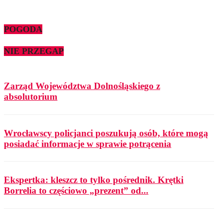
POGODA
NIE PRZEGAP
Zarząd Województwa Dolnośląskiego z
absolutorium
Wrocławscy policjanci poszukują osób, które mogą
posiadać informacje w sprawie potrącenia
Ekspertka: kleszcz to tylko pośrednik. Krętki
Borrelia to częściowo „prezent” od...