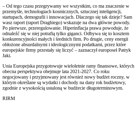
– Od tego czasu przegrywamy we wszystkim, co ma znaczenie w
przemyśle, technologiach kosmicznych, sztucznej inteligencji,
startupach, demografii i innowacjach. Dlaczego się tak dzieje? Sam
wasz raport (raport Draghiego) wskazuje na dwa główne powody.
Po pierwsze, przeregulowanie. Hiperinflacja prawa powoduje, że
odnaleźć się w niej potrafią tylko giganci. Odbywa się to kosztem
konkurencyjności małych i średnich firm. Po drugie, ceny energii
obłożone absurdalnymi i ideologicznymi podatkami, przez które
europejskie firmy przestały się liczyć – zaznaczył europoseł Patryk
Jaki.
Unia Europejska przygotowuje wieloletnie ramy finansowe, których
obecna perspektywa obejmuje lata 2021-2027. Co roku
negocjowany i przyjmowany jest również nowy budżet roczny, w
którym określane są wydatki i dochody na dany rok budżetowy,
zgodnie z wysokością ustaloną w budżecie długoterminowym.
RIRM