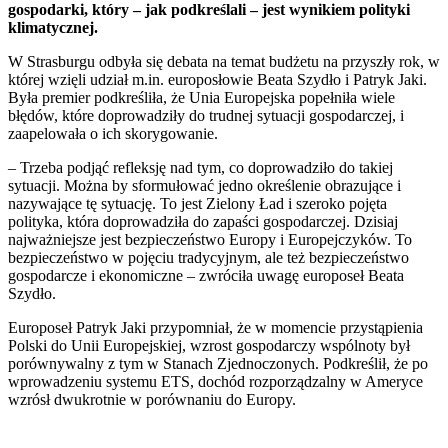
gospodarki, który – jak podkreślali – jest wynikiem polityki
klimatycznej.
W Strasburgu odbyła się debata na temat budżetu na przyszły rok, w
której wzięli udział m.in. europosłowie Beata Szydło i Patryk Jaki.
Była premier podkreśliła, że Unia Europejska popełniła wiele
błędów, które doprowadziły do trudnej sytuacji gospodarczej, i
zaapelowała o ich skorygowanie.
– Trzeba podjąć refleksję nad tym, co doprowadziło do takiej
sytuacji. Można by sformułować jedno określenie obrazujące i
nazywające tę sytuację. To jest Zielony Ład i szeroko pojęta
polityka, która doprowadziła do zapaści gospodarczej. Dzisiaj
najważniejsze jest bezpieczeństwo Europy i Europejczyków. To
bezpieczeństwo w pojęciu tradycyjnym, ale też bezpieczeństwo
gospodarcze i ekonomiczne – zwróciła uwagę europoseł Beata
Szydło.
Europoseł Patryk Jaki przypomniał, że w momencie przystąpienia
Polski do Unii Europejskiej, wzrost gospodarczy wspólnoty był
porównywalny z tym w Stanach Zjednoczonych. Podkreślił, że po
wprowadzeniu systemu ETS, dochód rozporządzalny w Ameryce
wzrósł dwukrotnie w porównaniu do Europy.