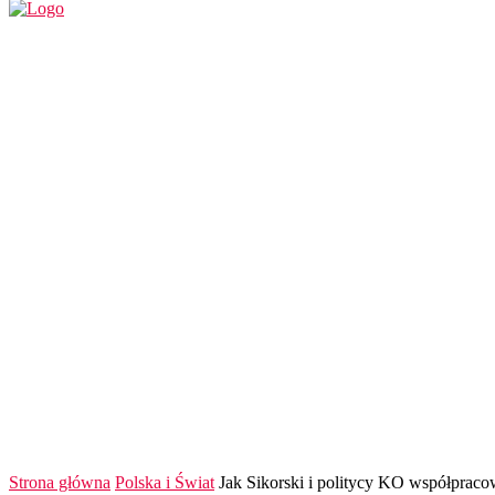
REGION
POLSKA I ŚWIAT
KULTURA
FINANS
Strona główna
Polska i Świat
Jak Sikorski i politycy KO współpraco