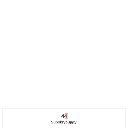
44
Subskrybujący