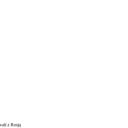
E
ZDROWIE
CIEKAWOSTKI
WIĘCEJ
wali z Rosją