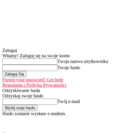
Zaloguj
Witamy! Zaloguj się na swoje konto
Twoja nazwa użytkownika
Twoje hasło
Forgot your password? Get help
Regulamin i Polityka Prywatności
Odzyskiwanie hasła
Odzyskaj swoje hasło
Twój e-mail
Hasło zostanie wysłane e-mailem.
Home
Nasza misj
czwartek, 6 sierpnia 2026
Zaloguj się / Dołącz