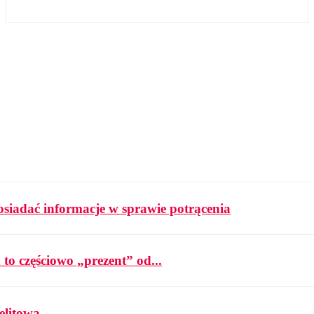
osiadać informacje w sprawie potrącenia
 to częściowo „prezent” od...
elitową