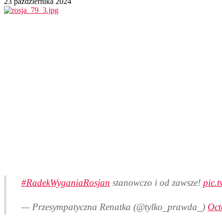
23 października 2024
#RadekWyganiaRosjan
stanowczo i od zawsze!
pic.
— Przesympatyczna Renatka (@tylko_prawda_)
Oct