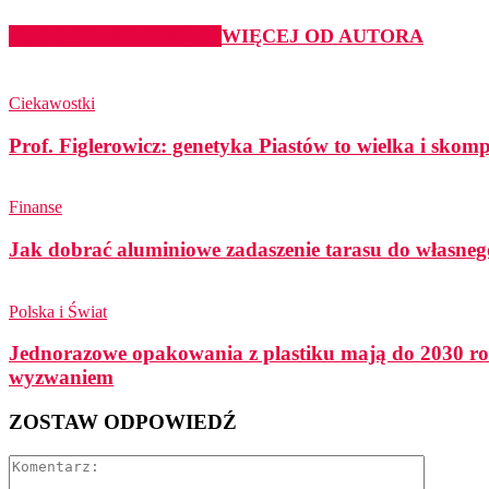
PODOBNE ARTYKUŁY
WIĘCEJ OD AUTORA
Ciekawostki
Prof. Figlerowicz: genetyka Piastów to wielka i sko
Finanse
Jak dobrać aluminiowe zadaszenie tarasu do własneg
Polska i Świat
Jednorazowe opakowania z plastiku mają do 2030 ro
wyzwaniem
ZOSTAW ODPOWIEDŹ