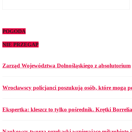
POGODA
NIE PRZEGAP
Zarząd Województwa Dolnośląskiego z absolutorium
Wrocławscy policjanci poszukują osób, które mogą p
Ekspertka: kleszcz to tylko pośrednik. Krętki Borrelia
Naukowcy tworzą przekąski wspierające mikrobiotę j