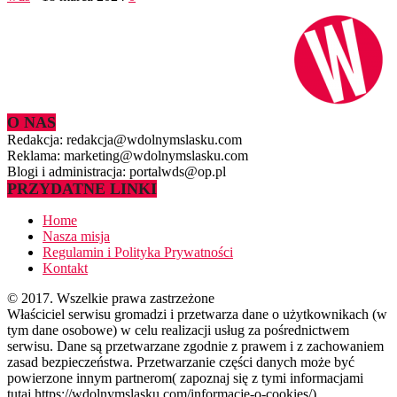
O NAS
Redakcja: redakcja@wdolnymslasku.com
Reklama: marketing@wdolnymslasku.com
Blogi i administracja: portalwds@op.pl
PRZYDATNE LINKI
Home
Nasza misja
Regulamin i Polityka Prywatności
Kontakt
© 2017. Wszelkie prawa zastrzeżone
Właściciel serwisu gromadzi i przetwarza dane o użytkownikach (w
tym dane osobowe) w celu realizacji usług za pośrednictwem
serwisu. Dane są przetwarzane zgodnie z prawem i z zachowaniem
zasad bezpieczeństwa. Przetwarzanie części danych może być
powierzone innym partnerom( zapoznaj się z tymi informacjami
tutaj https://wdolnymslasku.com/informacje-o-cookies/).