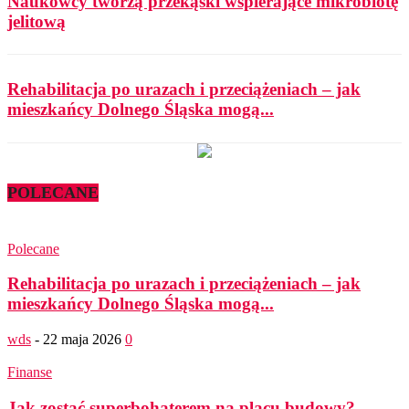
Naukowcy tworzą przekąski wspierające mikrobiotę
jelitową
Rehabilitacja po urazach i przeciążeniach – jak
mieszkańcy Dolnego Śląska mogą...
POLECANE
Polecane
Rehabilitacja po urazach i przeciążeniach – jak
mieszkańcy Dolnego Śląska mogą...
wds
-
22 maja 2026
0
Finanse
Jak zostać superbohaterem na placu budowy?