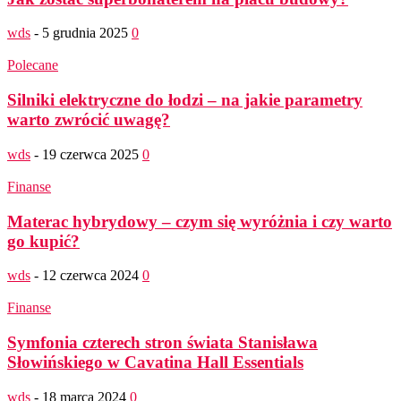
wds
-
5 grudnia 2025
0
Polecane
Silniki elektryczne do łodzi – na jakie parametry
warto zwrócić uwagę?
wds
-
19 czerwca 2025
0
Finanse
Materac hybrydowy – czym się wyróżnia i czy warto
go kupić?
wds
-
12 czerwca 2024
0
Finanse
Symfonia czterech stron świata Stanisława
Słowińskiego w Cavatina Hall Essentials
wds
-
18 marca 2024
0