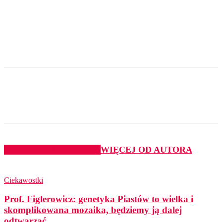
PODOBNE ARTYKUŁY
WIĘCEJ OD AUTORA
Ciekawostki
Prof. Figlerowicz: genetyka Piastów to wielka i
skomplikowana mozaika, będziemy ją dalej
odtwarzać