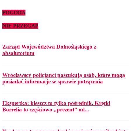
POGODA
NIE PRZEGAP
Zarząd Województwa Dolnośląskiego z
absolutorium
Wrocławscy policjanci poszukują osób, które mogą
posiadać informacje w sprawie potrącenia
Ekspertka: kleszcz to tylko pośrednik. Krętki
Borrelia to częściowo „prezent” od...