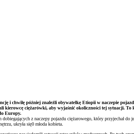
cję i chwilę później znaleźli obywatelkę Etiopii w naczepie pojaz
li kierowcę ciężarówki, aby wyjaśnić okoliczności tej sytuacji. T
 do Europy.
ach dobiegających z naczepy pojazdu ciężarowego, który przyjechał d
nętrzu, ukryła się0 młoda kobieta.