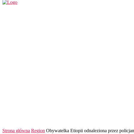
REGION
POLSKA I ŚWIAT
KULTURA
FINANS
Strona główna
Region
Obywatelka Etiopii odnaleziona przez policj