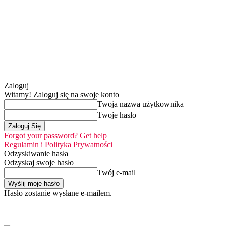
Zaloguj
Witamy! Zaloguj się na swoje konto
Twoja nazwa użytkownika
Twoje hasło
Forgot your password? Get help
Regulamin i Polityka Prywatności
Odzyskiwanie hasła
Odzyskaj swoje hasło
Twój e-mail
Hasło zostanie wysłane e-mailem.
Home
Nasza misja
piątek, 7 sierpnia 2026
Zaloguj się / Dołącz