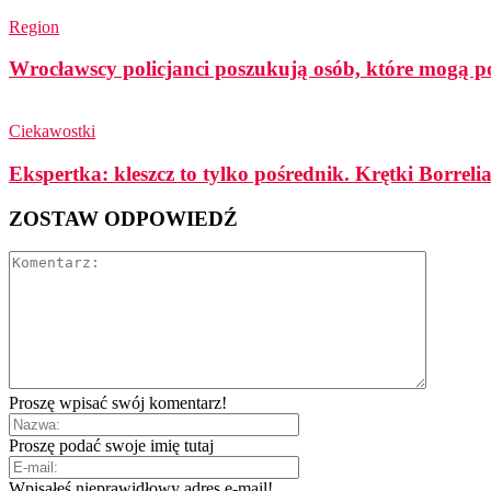
Region
Wrocławscy policjanci poszukują osób, które mogą p
Ciekawostki
Ekspertka: kleszcz to tylko pośrednik. Krętki Borreli
ZOSTAW ODPOWIEDŹ
Proszę wpisać swój komentarz!
Proszę podać swoje imię tutaj
Wpisałeś nieprawidłowy adres e-mail!