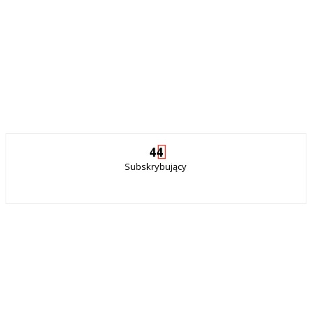
44
Subskrybujący