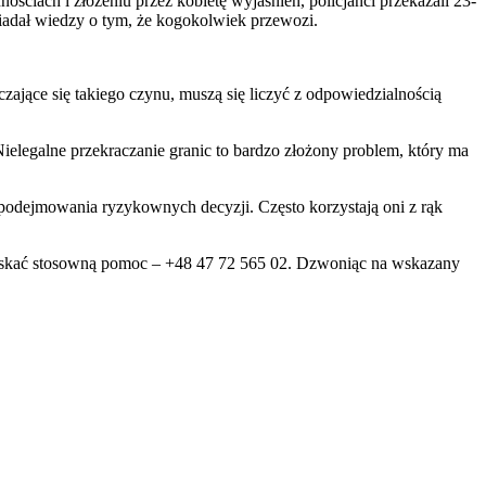
ciach i złożeniu przez kobietę wyjaśnień, policjanci przekazali 23-
siadał wiedzy o tym, że kogokolwiek przewozi.
ające się takiego czynu, muszą się liczyć z odpowiedzialnością
ielegalne przekraczanie granic to bardzo złożony problem, który ma
 podejmowania ryzykownych decyzji. Często korzystają oni z rąk
 uzyskać stosowną pomoc – +48 47 72 565 02. Dzwoniąc na wskazany