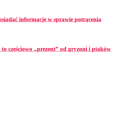
osiadać informacje w sprawie potrącenia
a to częściowo „prezent” od gryzoni i ptaków