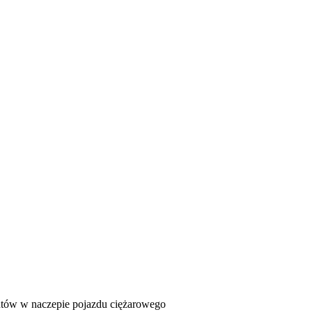
E
ZDROWIE
CIEKAWOSTKI
WIĘCEJ
antów w naczepie pojazdu ciężarowego