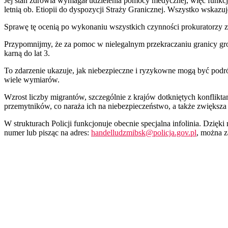
Jej stan zdrowia wymagał udzielenia pomocy medycznej, więc funkcjo
letnią ob. Etiopii do dyspozycji Straży Granicznej. Wszystko wskaz
Sprawę tę ocenią po wykonaniu wszystkich czynności prokuratorzy 
Przypomnijmy, że za pomoc w nielegalnym przekraczaniu granicy groz
karną do lat 3.
To zdarzenie ukazuje, jak niebezpieczne i ryzykowne mogą być podró
wiele wymiarów.
Wzrost liczby migrantów, szczególnie z krajów dotkniętych konflikt
przemytników, co naraża ich na niebezpieczeństwo, a także zwiększ
W strukturach Policji funkcjonuje obecnie specjalna infolinia. Dzi
numer lub pisząc na adres:
handelludzmibsk@policja.gov.pl
, można z