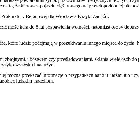
nariusze powiadomili sytuacji ratowników medycznych. Po tych czynnoś
uje na to, że kierowca pojazdu ciężarowego najprawdopodobniej nie po
z Prokuratury Rejonowej dla Wrocławia Krzyki Zachód.
ić może kara do 8 lat pozbawienia wolności, natomiast osoby dopuszcz
że, które ludzie podejmują w poszukiwaniu innego miejsca do życia. N
ami zbrojnymi, ubóstwem czy prześladowaniami, skłania wiele osób do
a ryzyko wyzysku i nadużyć.
ęki niej można przekazać informacje o przypadkach handlu ludźmi lub
apobiec ludzkim tragediom.