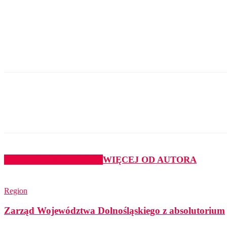
Udział
PODOBNE ARTYKUŁY
WIĘCEJ OD AUTORA
Region
Zarząd Województwa Dolnośląskiego z absolutorium