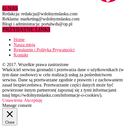
O NAS
Redakcja: redakcja@wdolnymslasku.com
Reklama: marketing@wdolnymslasku.com
Blogi i administracja: portalwds@op.pl
PRZYDATNE LINKI
Home
Nasza misja
Regulamin i Polityka Prywatności
Kontakt
© 2017. Wszelkie prawa zastrzeżone
Właściciel serwisu gromadzi i przetwarza dane o użytkownikach (w
tym dane osobowe) w celu realizacji usług za pośrednictwem
serwisu. Dane są przetwarzane zgodnie z prawem i z zachowaniem
zasad bezpieczeństwa. Przetwarzanie części danych może być
powierzone innym partnerom( zapoznaj się z tymi informacjami
tutaj https://wdolnymslasku.com/informacje-o-cookies/).
Ustawienia
Akceptuję
Manage consent
Close