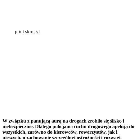
print skrn, yt
W związku z panującą aurą na drogach zrobiło się ślisko i
niebezpiecznie. Dlatego policjanci ruchu drogowego apelują do
wszystkich, zarówno do kierowców, rowerzystów, jak i
pieszych, o zachowanie szczególnej ostrożności i rozwagi.