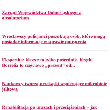
Zarząd Województwa Dolnośląskiego z
absolutorium
Wrocławscy policjanci poszukują osób, które mogą
posiadać informacje w sprawie potrącenia
Ekspertka: kleszcz to tylko pośrednik. Krętki
Borrelia to częściowo „prezent” od...
Naukowcy tworzą przekąski wspierające mikrobiotę
jelitową
Rehabilitacja po urazach i przeciążeniach – jak