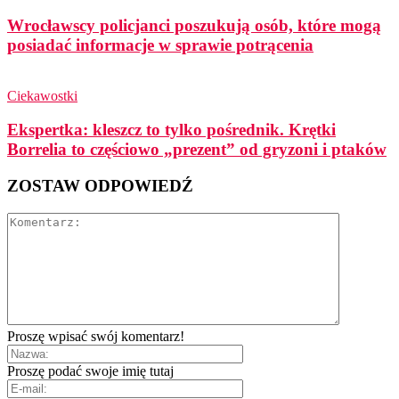
Wrocławscy policjanci poszukują osób, które mogą
posiadać informacje w sprawie potrącenia
Ciekawostki
Ekspertka: kleszcz to tylko pośrednik. Krętki
Borrelia to częściowo „prezent” od gryzoni i ptaków
ZOSTAW ODPOWIEDŹ
Proszę wpisać swój komentarz!
Proszę podać swoje imię tutaj