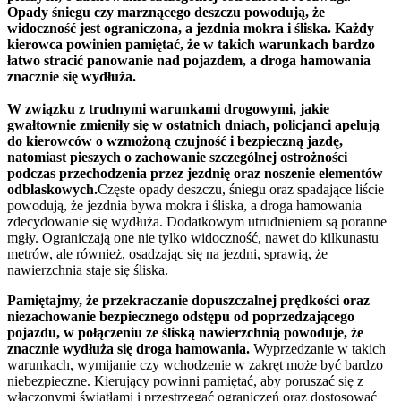
Opady śniegu czy marznącego deszczu powodują, że
widoczność jest ograniczona, a jezdnia mokra i śliska. Każdy
kierowca powinien pamiętać, że w takich warunkach bardzo
łatwo stracić panowanie nad pojazdem, a droga hamowania
znacznie się wydłuża.
W związku z trudnymi warunkami drogowymi,
jakie
gwałtownie zmieniły się w ostatnich dniach,
policjanci apelują
do kierowców o wzmożoną czujność i
bezpieczną
jazdę,
natomiast pieszych o zachowanie szczególnej ostrożności
podczas przechodzenia przez jezdnię oraz noszenie elementów
odblaskowych.
Częste opady deszczu, śniegu oraz spadające liście
powodują, że jezdnia bywa mokra i śliska, a droga hamowania
zdecydowanie się wydłuża. Dodatkowym utrudnieniem są poranne
mgły. Ograniczają one nie tylko widoczność, nawet do kilkunastu
metrów, ale również, osadzając się na jezdni, sprawią, że
nawierzchnia staje się śliska.
Pamiętajmy, że przekraczanie dopuszczalnej prędkości oraz
niezachowanie bezpiecznego odstępu od poprzedzającego
pojazdu, w połączeniu ze śliską nawierzchnią powoduje, że
znacznie wydłuża się droga hamowania.
Wyprzedzanie w takich
warunkach, wymijanie czy wchodzenie w zakręt może być bardzo
niebezpieczne. Kierujący powinni pamiętać, aby poruszać się z
włączonymi światłami i przestrzegać ograniczeń oraz dostosować