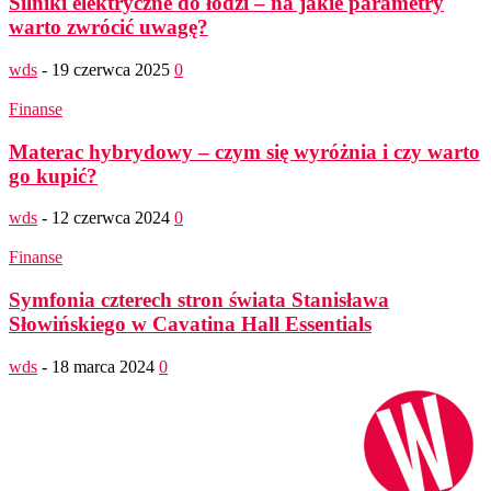
Silniki elektryczne do łodzi – na jakie parametry
warto zwrócić uwagę?
wds
-
19 czerwca 2025
0
Finanse
Materac hybrydowy – czym się wyróżnia i czy warto
go kupić?
wds
-
12 czerwca 2024
0
Finanse
Symfonia czterech stron świata Stanisława
Słowińskiego w Cavatina Hall Essentials
wds
-
18 marca 2024
0