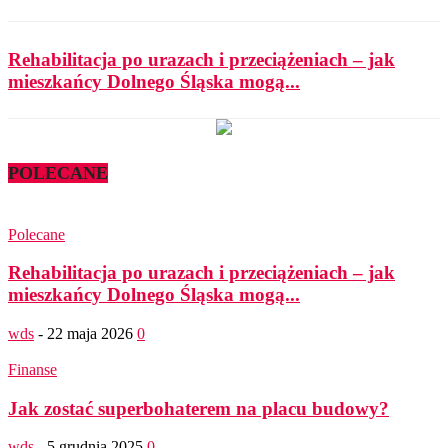
Rehabilitacja po urazach i przeciążeniach – jak
mieszkańcy Dolnego Śląska mogą...
POLECANE
Polecane
Rehabilitacja po urazach i przeciążeniach – jak
mieszkańcy Dolnego Śląska mogą...
wds
-
22 maja 2026
0
Finanse
Jak zostać superbohaterem na placu budowy?
wds
-
5 grudnia 2025
0