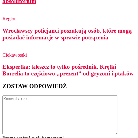
absolutorium
Region
Wrocławscy policjanci poszukują osób, które mogą
posiadać informacje w sprawie potrącenia
Ciekawostki
Ekspertka: kleszcz to tylko pośrednik. Krętki
Borrelia to częściowo „prezent” od gryzoni i ptaków
ZOSTAW ODPOWIEDŹ