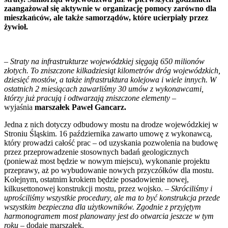
zaangażował się aktywnie w organizację pomocy zarówno dla
mieszkańców, ale także samorządów, które ucierpiały przez
żywioł.
– Straty na infrastrukturze wojewódzkiej sięgają 650 milionów
złotych. To zniszczone kilkadziesiąt kilometrów dróg wojewódzkich,
dziesięć mostów, a także infrastruktura kolejowa i wiele innych. W
ostatnich 2 miesiącach zawarliśmy 30 umów z wykonawcami,
którzy już pracują i odtwarzają zniszczone elementy
–
wyjaśnia
marszałek Paweł Gancarz.
Jedna z nich dotyczy odbudowy mostu na drodze wojewódzkiej w
Stroniu Śląskim. 16 października zawarto umowę z wykonawcą,
który prowadzi całość prac – od uzyskania pozwolenia na budowę
przez przeprowadzenie stosownych badań geologicznych
(ponieważ most będzie w nowym miejscu), wykonanie projektu
przeprawy, aż po wybudowanie nowych przyczółków dla mostu.
Kolejnym, ostatnim krokiem będzie posadowienie nowej,
kilkusettonowej konstrukcji mostu, przez wojsko.
– Skróciliśmy i
uprościliśmy wszystkie procedury, ale ma to być konstrukcja przede
wszystkim bezpieczna dla użytkowników. Zgodnie z przyjętym
harmonogramem most planowany jest do otwarcia jeszcze w tym
roku
– dodaje marszałek.