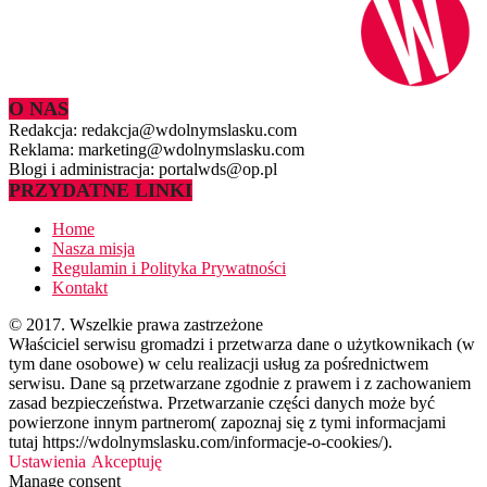
O NAS
Redakcja: redakcja@wdolnymslasku.com
Reklama: marketing@wdolnymslasku.com
Blogi i administracja: portalwds@op.pl
PRZYDATNE LINKI
Home
Nasza misja
Regulamin i Polityka Prywatności
Kontakt
© 2017. Wszelkie prawa zastrzeżone
Właściciel serwisu gromadzi i przetwarza dane o użytkownikach (w
tym dane osobowe) w celu realizacji usług za pośrednictwem
serwisu. Dane są przetwarzane zgodnie z prawem i z zachowaniem
zasad bezpieczeństwa. Przetwarzanie części danych może być
powierzone innym partnerom( zapoznaj się z tymi informacjami
tutaj https://wdolnymslasku.com/informacje-o-cookies/).
Ustawienia
Akceptuję
Manage consent