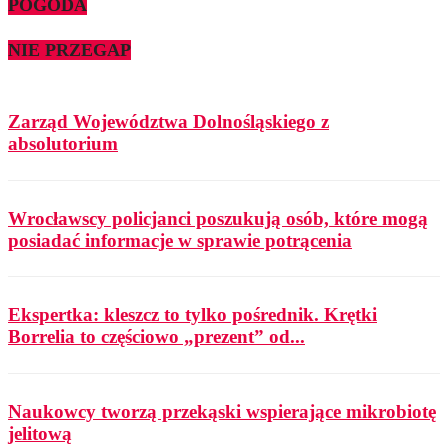
POGODA
NIE PRZEGAP
Zarząd Województwa Dolnośląskiego z
absolutorium
Wrocławscy policjanci poszukują osób, które mogą
posiadać informacje w sprawie potrącenia
Ekspertka: kleszcz to tylko pośrednik. Krętki
Borrelia to częściowo „prezent” od...
Naukowcy tworzą przekąski wspierające mikrobiotę
jelitową