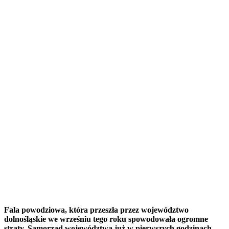
Fala powodziowa, która przeszła przez województwo
dolnośląskie we wrześniu tego roku spowodowała ogromne
straty. Samorząd województwa już w pierwszych godzinach