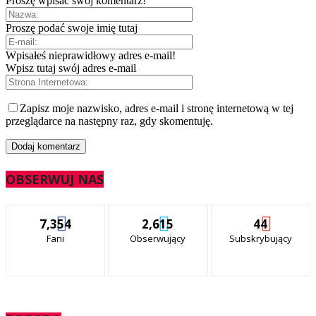
Proszę wpisać swój komentarz!
Proszę podać swoje imię tutaj
Wpisałeś nieprawidłowy adres e-mail!
Wpisz tutaj swój adres e-mail
Zapisz moje nazwisko, adres e-mail i stronę internetową w tej
przeglądarce na następny raz, gdy skomentuję.
OBSERWUJ NAS
7,354
2,615
44
Fani
Obserwujący
Subskrybujący