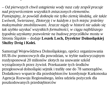
– Od pierwszych chwil ustąpienia wody nasz cały zespół pracuje
nad przywróceniem wszystkich zniszczonych elementów.
Pamiętajmy, że powódź dotknęła nie tylko ziemię kłodzką, ale także
Lwówek, Świerzawę, Złotoryję i w każdym z tych miejsc jesteśmy
maksymalnie zmobilizowani. Jeszcze nigdy w historii nie udało się
tak szybko uzyskać wszystkich formalności, w ciągu najbliższego
tygodnia uzyskamy pozwolenie na budowę przyczółków mostu w
Stroniu Śląskim
– dodaje
Leszek Loch, Dyrektor Dolnośląskiej
Służby Dróg i Kolei.
Samorząd Województwa Dolnośląskiego, oprócz organizowania
HUB-ów pomocowych dla powodzian, w trybie nadzwyczajnym
rozdysponował 20 milionów złotych na usuwanie szkód
wyrządzonych przez żywioł. Przekazanie tych środków
przegłosował dolnośląski sejmik i trafiły one do 78 samorządów.
Dodatkowo wsparcie dla przedsiębiorców koordynuje Karkonoska
Agencja Rozwoju Regionalnego, która udziela pożyczek dla
poszkodowanych przedsiębiorców